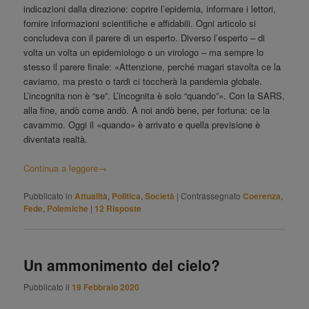
indicazioni dalla direzione: coprire l’epidemia, informare i lettori,
fornire informazioni scientifiche e affidabili. Ogni articolo si
concludeva con il parere di un esperto. Diverso l’esperto – di
volta un volta un epidemiologo o un virologo – ma sempre lo
stesso il parere finale: «Attenzione, perché magari stavolta ce la
caviamo, ma presto o tardi ci toccherà la pandemia globale.
L’incognita non è “se”. L’incognita è solo “quando”». Con la SARS,
alla fine, andò come andò. A noi andò bene, per fortuna: ce la
cavammo. Oggi il «quando» è arrivato e quella previsione è
diventata realtà.
Continua a leggere
→
Pubblicato in
Attualità
,
Politica
,
Società
|
Contrassegnato
Coerenza
,
Fede
,
Polemiche
|
12
Risposte
Un ammonimento del cielo?
Pubblicato il
19 Febbraio 2020