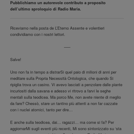
Pubblichiamo un autorevole contributo a proposito
dell’ultimo sproloquio di Radio Maria.
Riceviamo nella posta de L’Eterno Assente e volentieri
condividiamo con i nostri lettori.
–––
Salve!
Uno non fa in tempo a distrarSi quel paio di milioni di anni per
meditare sulla Propria Necessità Ontologica, che quando Si
ripiglia trova un casino. Vi avevo lasciati a penzolare dalle piante
incuriositi dalla savana e adesso vi ritrovo a farvi le seghe
mentali sulla teodicea. Ma porco Me, non avete niente di meglio
da fare? Chessò, stare un tantino più attenti a non far cazzate
con i nuclei atomici, tanto per dire…
E anche sulla teodicea, dai… ragazzi… ma come si fa? Per
aggiornarMi sugli eventi più recenti, Mi sono sintonizzato su ‘sta