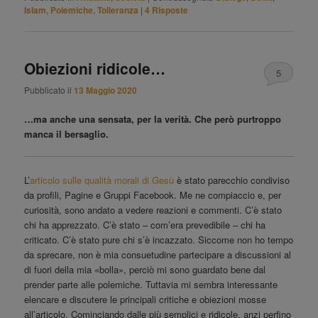
Islam
,
Polemiche
,
Tolleranza
|
4
Risposte
Obiezioni ridicole…
5
Pubblicato il
13 Maggio 2020
…ma anche una sensata, per la verità. Che però purtroppo
manca il bersaglio.
L’
articolo sulle qualità morali di Gesù
è stato parecchio condiviso
da profili, Pagine e Gruppi Facebook. Me ne compiaccio e, per
curiosità, sono andato a vedere reazioni e commenti. C’è stato
chi ha apprezzato. C’è stato – com’era prevedibile – chi ha
criticato. C’è stato pure chi s’è incazzato. Siccome non ho tempo
da sprecare, non è mia consuetudine partecipare a discussioni al
di fuori della mia «bolla», perciò mi sono guardato bene dal
prender parte alle polemiche. Tuttavia mi sembra interessante
elencare e discutere le principali critiche e obiezioni mosse
all’articolo. Cominciando dalle più semplici e ridicole, anzi perfino