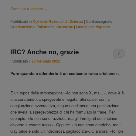
Continua a leggere
→
Pubblicato in
Opinioni
,
Razionalità
,
Scienza
|
Contrassegnato
Cristianesimo
,
Polemiche
,
Stronzate
|
Lascia una risposta
IRC? Anche no, grazie
2
Pubblicato il
26 Gennaio 2022
Pure quando a difenderlo è un sedicente «ateo cristiano».
È un topos della stronzaggine: «Io non sono X, ma…», dove X è
una caratteristica spregevole e negata, alla quale, con la
congiunzione avversativa, segue nondimeno una precisazione
che rivela la spregevolezza di chi ha formulato la frase. Per
esempio: «Io non sono razzista, ma gli immigrati cominciano
davvero a essere troppi». Oppure: «Io non sono omofobo, ma il
Gay pride è solo un’indecorosa pagliacciata». O ancora: «Io non