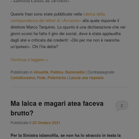
– Gabriella Caruso, da «Avvenire»
Queste frasi sono state pubblicate nella
rubrica della
corrispondenza dei lettori di «Avvenire»
alla quale risponde il
direttore Marco Tarquinio. Lo spunto è una dichiarazione che nei
giorni scorsi ha fatto il giro dei social, dove è stata applaudita
dagli atei e criticata dai credenti: «Dio per me non è neanche
un’ipotesi». Chi l’ha detta?
Continua a leggere
→
Pubblicato in
Attualità
,
Politica
,
Razionalità
|
Contrassegnato
Cattolicesimo
,
Fede
,
Polemiche
|
Lascia una risposta
Ma laica e magari atea faceva
2
brutto?
Pubblicato il
20 Ottobre 2021
Per la Sinistra islamofila, se non ha lo straccio in testa la