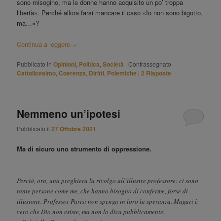
sono misogino, ma le donne hanno acquisito un po’ troppa
libertà». Perché allora farsi mancare il caso «Io non sono bigotto,
ma…»?
Continua a leggere
→
Pubblicato in
Opinioni
,
Politica
,
Società
|
Contrassegnato
Cattolicesimo
,
Coerenza
,
Diritti
,
Polemiche
|
2
Risposte
Nemmeno un’ipotesi
Pubblicato il
27 Ottobre 2021
Ma di sicuro uno strumento di oppressione.
Perciò, ora, una preghiera la rivolgo all’illustre professore: ci sono
tante persone come me, che hanno bisogno di conferme, forse di
illusione. Professor Parisi non spenga in loro la speranza. Magari è
vero che Dio non esiste, ma non lo dica pubblicamente.