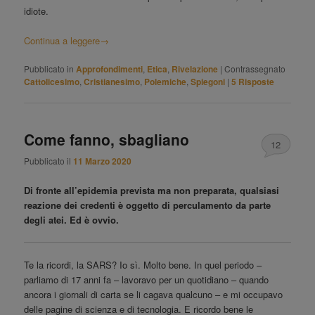
idiote.
Continua a leggere
→
Pubblicato in
Approfondimenti
,
Etica
,
Rivelazione
|
Contrassegnato
Cattolicesimo
,
Cristianesimo
,
Polemiche
,
Spiegoni
|
5
Risposte
Come fanno, sbagliano
12
Pubblicato il
11 Marzo 2020
Di fronte all’epidemia prevista ma non preparata, qualsiasi
reazione dei credenti è oggetto di perculamento da parte
degli atei. Ed è ovvio.
Te la ricordi, la SARS? Io sì. Molto bene. In quel periodo –
parliamo di 17 anni fa – lavoravo per un quotidiano – quando
ancora i giornali di carta se li cagava qualcuno – e mi occupavo
delle pagine di scienza e di tecnologia. E ricordo bene le