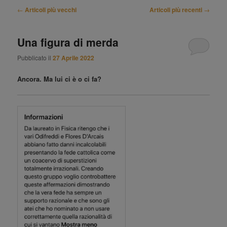
Navigazione
←
Articoli più vecchi
Articoli più recenti
→
articolo
Una figura di merda
Pubblicato il
27 Aprile 2022
Ancora. Ma lui ci è o ci fa?