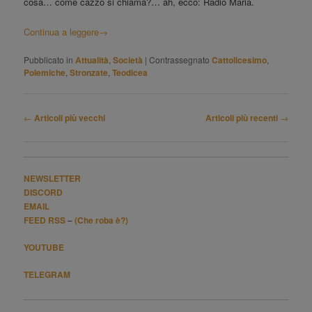
cosa… come cazzo si chiama?… ah, ecco: Radio Maria.
Continua a leggere
→
Pubblicato in
Attualità
,
Società
|
Contrassegnato
Cattolicesimo
,
Polemiche
,
Stronzate
,
Teodicea
Navigazione
←
Articoli più vecchi
Articoli più recenti
→
articolo
NEWSLETTER
DISCORD
EMAIL
FEED RSS
–
(Che roba è?)
YOUTUBE
TELEGRAM