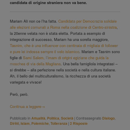
candidata di origine straniera non va bene.
Mariam Ali non ce l’ha fatta.
Candidata per Democrazia solidale
alle elezioni comunali a Roma nella coalizione di Centro-sinistra
,
la 20enne velata non è stata eletta. Portata a esempio di
integrazione di successo, Mariam ha una sorella maggiore,
Tasnim, che è una influencer con centinaia di migliaia di follower
e pure lei indossa sempre il velo islamico
. Mariam e Tasnim sono
figlie di
Sami Salem, l’imam di origini egiziane che guida la
moschea di via della Magliana
. Una bella famigliola integratasi –
si direbbe – alla perfezione nella società e nella cultura italiane.
Ah, il bello del multiculturalismo, la ricchezza di una società
variegata e vivace!
Però, però.
Continua a leggere
→
Pubblicato in
Attualità
,
Politica
,
Società
|
Contrassegnato
Dialogo
,
Diritti
,
Islam
,
Polemiche
,
Tolleranza
|
2
Risposte