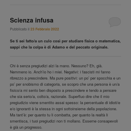
Scienza infusa
Pubblicato il
23 Febbraio 2022
Se ti sei fatto/a un culo così per studiare fisica o matematica,
sappi che la colpa è di Adamo e del peccato originale.
Chi è senza pregiudizi alzi la mano. Nessuno? Eh, già.
Nemmeno io. Anch’io ho i miei. Negativi: i fascisti mi fanno
ribrezzo a prescindere. Ma pure positivi: un po’ per spocchia e un
po’ per snobismo di categoria, se scopro che una persona è un/a
fisico/a mi sento ben disposto a prescindere e tendo a pensare
che sia serio/a, colto/a, razionale. Superfluo dire che il mio
pregiudizio viene smentito assai spesso: la percentuale di idioti/e
e/o ignoranti è la stessa in ogni sottoinsieme della popolazione.
Ma tant’è: per quanto tu li combatta, per quanto la realtà li
smentisca, i tuoi pregiudizi non ti mollano. Esserne consapevoli
è già un progresso.