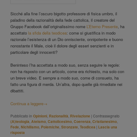
Sicché alla fine l’oscuro bigotto professore di fisica umbro, il
paladino della razionalità della fede cattolica, il creatore del
Gruppo Facebook dall’originalissimo nome
L’Eterno Presente
, ha
accettato
la sfida della teodicea
: come si giustifica in modo
razionale l’esistenza di un Dio onnisciente, onnipotente e buono
nonostante il Male, cioè il dolore degli esseri senzienti e in
particolare degli innocenti?
Beninteso l’ha accettata a modo suo, senza seguire le regole:
non ha risposto con un articolo, come era richiesto, ma solo con
un breve video. E sempre a modo suo, come di consueto, ha
fatto una figura di merda. Un’altra, dopo quelle già rimediate nei
dibattiti.
Continua a leggere
→
Pubblicato in
Opinioni
,
Razionalità
,
Rivelazione
|
Contrassegnato
(A)teologia
,
Ateismo
,
Cattolicesimo
,
Coerenza
,
Cristianesimo
,
Fede
,
Nichilismo
,
Polemiche
,
Stronzate
,
Teodicea
|
Lascia una
risposta