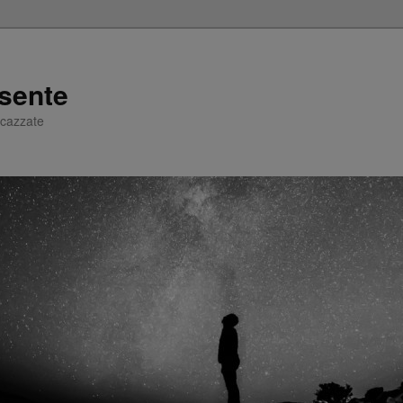
sente
e cazzate