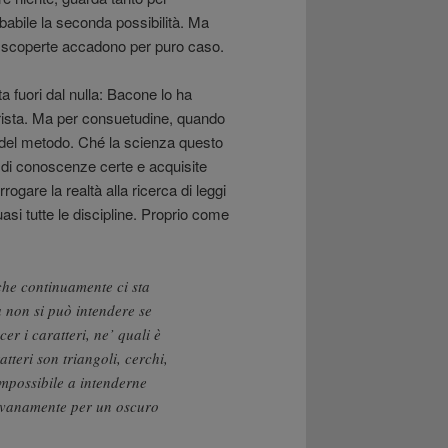
obabile la seconda possibilità. Ma
e scoperte accadono per puro caso.
a fuori dal nulla: Bacone lo ha
irista. Ma per consuetudine, quando
ne del metodo. Ché la scienza questo
 di conoscenze certe e acquisite
gare la realtà alla ricerca di leggi
si tutte le discipline. Proprio come
 che continuamente ci sta
a non si può intendere se
er i caratteri, ne’ quali è
atteri son triangoli, cerchi,
impossibile a intenderne
 vanamente per un oscuro