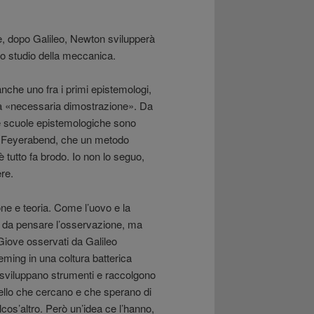
he, dopo Galileo, Newton svilupperà
 lo studio della meccanica.
anche uno fra i primi epistemologi,
la «necessaria dimostrazione». Da
 le scuole epistemologiche sono
ul Feyerabend, che un metodo
 tutto fa brodo. Io non lo seguo,
re.
one e teoria. Come l’uovo e la
e da pensare l’osservazione, ma
 Giove osservati da Galileo
eming in una coltura batterica
 sviluppano strumenti e raccolgono
llo che cercano e che sperano di
cos’altro. Però un’idea ce l’hanno,