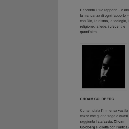
Racconta il tuo rapporto – o a
la mancanza di ogni rapporto –
con Dio, l’ateismo, la teologia, 
religione, la fede, i credenti e
quant’altro.
CHOAM GOLDBERG
Contemplata l’immensa vastità 
cazzo che gliene frega e quasi
raggiunta l’atarassìa,
Choam
Goldberg
si diletta con l’antica