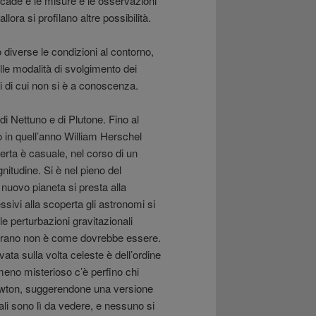
accade e le misure e le osservazioni
ora si profilano altre possibilità.
 diverse le condizioni al contorno,
lle modalità di svolgimento dei
ri di cui non si è a conoscenza.
di Nettuno e di Plutone. Fino al
ò in quell’anno William Herschel
erta è casuale, nel corso di un
nitudine. Si è nel pieno del
 nuovo pianeta si presta alla
sivi alla scoperta gli astronomi si
 perturbazioni gravitazionali
 di Urano non è come dovrebbe essere.
ata sulla volta celeste è dell’ordine
omeno misterioso c’è perfino chi
 Newton, suggerendone una versione
tali sono lì da vedere, e nessuno si