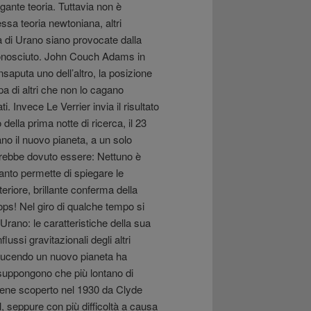
gante teoria. Tuttavia non è
ssa teoria newtoniana, altri
ta di Urano siano provocate dalla
sconosciuto. John Couch Adams in
insaputa uno dell’altro, la posizione
pa di altri che non lo cagano
 Invece Le Verrier invia il risultato
 della prima notte di ricerca, il 23
o il nuovo pianeta, a un solo
sarebbe dovuto essere: Nettuno è
nto permette di spiegare le
eriore, brillante conferma della
ps! Nel giro di qualche tempo si
rano: le caratteristiche della sua
ussi gravitazionali degli altri
roducendo un nuovo pianeta ha
 suppongono che più lontano di
 viene scoperto nel 1930 da Clyde
, seppure con più difficoltà a causa