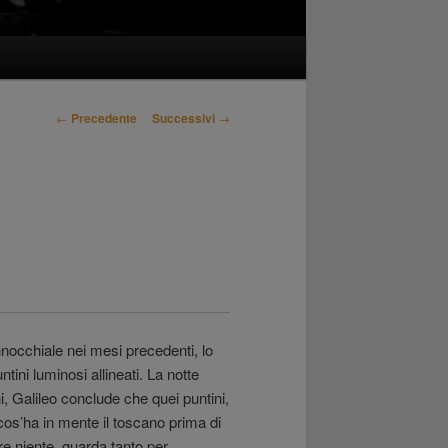
Navigazione
←
Precedente
Successivi
→
articolo
nnocchiale nei mesi precedenti, lo
tini luminosi allineati. La notte
, Galileo conclude che quei puntini,
 cos’ha in mente il toscano prima di
re niente, guarda tanto per