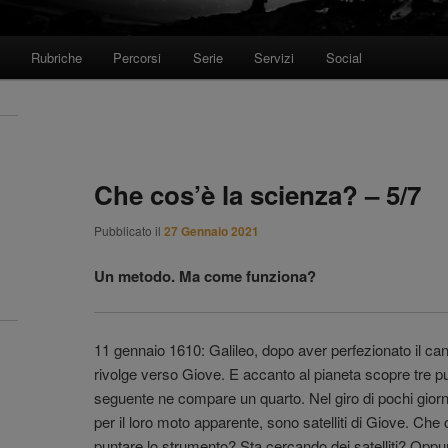
Rubriche
Percorsi
Serie
Servizi
Social
Che cos’è la scienza? – 5/7
Pubblicato il
27 Gennaio 2021
Un metodo. Ma come funziona?
11 gennaio 1610: Galileo, dopo aver perfezionato il ca
rivolge verso Giove. E accanto al pianeta scopre tre pun
seguente ne compare un quarto. Nel giro di pochi giorni
per il loro moto apparente, sono satelliti di Giove. Che
puntare lo strumento? Sta cercando dei satelliti? Oppu