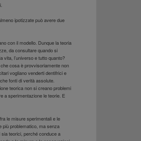
i.
e o almeno ipotizzate può avere due
iano con il modello. Dunque la teoria
ezze, da consultare quando si
a vita, l’universo e tutto quanto?
ì che cosa è provvisoriamente non
tari vogliano venderti dentifrici e
che fonti di verità assolute.
one teorica non si creano problemi
rre a sperimentazione le teorie. E
fra le misure sperimentali e le
o e più problematico, ma senza
i sia teorici, perché conduce a