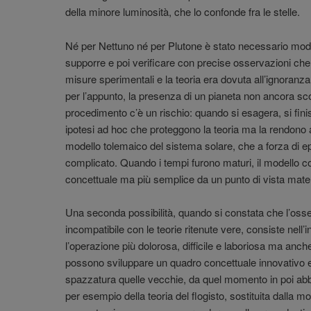
della minore luminosità, che lo confonde fra le stelle.
Né per Nettuno né per Plutone è stato necessario modif
supporre e poi verificare con precise osservazioni che 
misure sperimentali e la teoria era dovuta all’ignoranza
per l’appunto, la presenza di un pianeta non ancora sc
procedimento c’è un rischio: quando si esagera, si finis
ipotesi ad hoc che proteggono la teoria ma la rendono a
modello tolemaico del sistema solare, che a forza di ep
complicato. Quando i tempi furono maturi, il modello co
concettuale ma più semplice da un punto di vista matem
Una seconda possibilità, quando si constata che l’oss
incompatibile con le teorie ritenute vere, consiste nell’
l’operazione più dolorosa, difficile e laboriosa ma anch
possono sviluppare un quadro concettuale innovativo e 
spazzatura quelle vecchie, da quel momento in poi abba
per esempio della teoria del flogisto, sostituita dalla