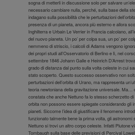
sogna di metterli in discussione solo per salvare un’ele
necessario cambiare nulla, perché, sulla base della ste
indagano sulla possibilità che le perturbazioni dell’orbi
presenza di un pianeta, ancora più esterno e allora 
Inghilterra e Urbain Le Verrier in Francia calcolano, all’
del nuovo pianeta. Un po’ per colpa sua, un po’ per col
nemmeno di striscio, i calcoli di Adams vengono ignorati.
dei propri studi all’Osservatorio di Berlino e lì, nel corso
settembre 1846 Johann Galle e Heinrich D’Arrest trovan
grado di distanza dal punto sulla volta celeste in cui 
stato scoperto. Questo successo osservativo non solta
perturbazioni dell’orbita di Urano, ma rappresenta un’ult
teoria newtoniana della gravitazione universale. Ma… o
constata che anche Nettuno fa lo stesso scherzetto di U
orbita non possono essere spiegate considerando gli infl
pianeti. Siccome l’idea di giustificare il fenomeno int
funzionato talmente bene la prima volta, gli astronomi
Nettuno si trovi un altro corpo celeste. Infatti Plutone
Tombaugh sulla base delle previsioni di Percival Lowell