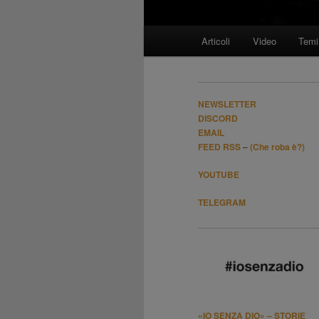
Menù
Articoli
Video
Temi
Vai
principale
al
NEWSLETTER
contenuto
DISCORD
EMAIL
FEED RSS
–
(Che roba è?)
principale
YOUTUBE
TELEGRAM
«IO SENZA DIO» – STORIE