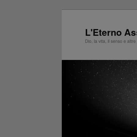
L'Eterno As
Dio, la vita, il senso e altr