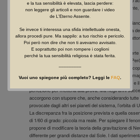
sviluppi nuovi e all’inizio non prevedibili. Quando ciò 
e la tua sensibilità è elevata, lascia perdere:
vengono confermate più volte e in modo indipendente, all
non leggere gli articoli e non guardare i video
de L'Eterno Assente.
La prima: supporre che le teorie siano giuste, ma siano
Se invece ti interessa una sfida intellettuale onesta,
ossia che il nostro errore non stia nella conoscenza de
allora procedi pure. Ma sappilo: a tuo rischio e pericolo.
fenomeni quanto piuttosto nell’ignoranza di alcuni fatto
Poi però non dire che non ti avevamo avvisato.
E soprattutto poi non rompere i coglioni
Un esempio chiarificatore ce lo forniscono le scoperte 
perché la tua sensibilità religiosa è stata ferita.
1781 sono noti solo sei pianeti del sistema solare. Per
–––––––––
scopre il settimo, che viene battezzato Urano. La scop
programma di osservazione di stelle fino all’ottava mag
Vuoi uno spiegone più completo? Leggi le
FAQ
.
successo della teoria della gravitazione universale, e il
perfezione per metterla alla prova. Ma negli anni succes
accorgono con stupore che, anche considerando tutte le
provocate dagli altri sei pianeti del sistema, l’orbita
La discrepanza fra la posizione prevista e quella osserv
di 1/60 di grado: piccola ma reale. Per spiegare il fen
propone di modificare la teoria della gravitazione di
differente per grandi distanze dal Sole. I dati sperimen