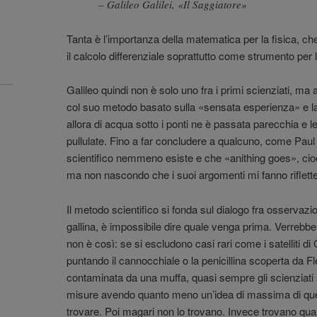
– Galileo Galilei, «Il Saggiatore»
Tanta è l’importanza della matematica per la fisica, c
il calcolo differenziale soprattutto come strumento per
Galileo quindi non è solo uno fra i primi scienziati, ma 
col suo metodo basato sulla «sensata esperienza» e 
allora di acqua sotto i ponti ne è passata parecchia e
pullulate. Fino a far concludere a qualcuno, come Pa
scientifico nemmeno esiste e che «anithing goes», cioè
ma non nascondo che i suoi argomenti mi fanno riflette
Il metodo scientifico si fonda sul dialogo fra osservazi
gallina, è impossibile dire quale venga prima. Verrebb
non è così: se si escludono casi rari come i satelliti di
puntando il cannocchiale o la penicillina scoperta da Fl
contaminata da una muffa, quasi sempre gli scienziati
misure avendo quanto meno un’idea di massima di que
trovare. Poi magari non lo trovano. Invece trovano qual