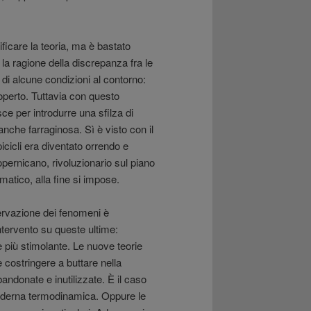
icare la teoria, ma è bastato
la ragione della discrepanza fra le
 di alcune condizioni al contorno:
operto. Tuttavia con questo
ce per introdurre una sfilza di
nche farraginosa. Sì è visto con il
icicli era diventato orrendo e
pernicano, rivoluzionario sul piano
atico, alla fine si impose.
ervazione dei fenomeni è
intervento su queste ultime:
e più stimolante. Le nuove teorie
costringere a buttare nella
ndonate e inutilizzate. È il caso
 moderna termodinamica. Oppure le