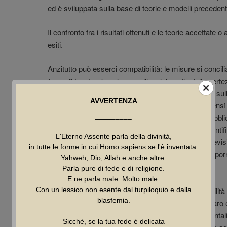
ed è sviluppata sulla base di teorie e modelli precedent
Il confronto fra i risultati ottenuti e le teorie accettat
esiti.
Anzitutto può esserci compatibilità: le misure si concil
è vera? La si può scrivere nell’enciclopedia delle cert
desidera la risposta a tutte le domande scientifiche sull
AVVERTENZA
Per niente: la scienza non dice che cosa è vero, bens
falso. Non è affatto la stessa cosa, nonostante i pubblici
–––––––––
latticini con l’autorevolezza delle supercazzole scientifi
L'Eterno Assente parla della divinità,
Comunque, se nel confronto fra osservazione e previsi
in tutte le forme in cui Homo sapiens se l'è inventata:
di tipo interpretativo, si studiano nuovi modi di sottopo
Yahweh, Dio, Allah e anche altre.
avanti così.
Parla pure di fede e di religione.
E ne parla male. Molto male.
Il secondo caso possibile è un’evidente incompatibilità 
Con un lessico non esente dal turpiloquio e dalla
blasfemia.
teorie accettate o almeno ipotizzate. È il caso più rar
dubbio più stimolante per gli scienziati, sia sperimental
Sicché, se la tua fede è delicata