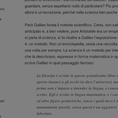
guardare, senza aspettarsi nulla di particolare? Più pr
nche
allora è un’eccezione, perché nella scienza ben poch
la
Però Galileo fonda il metodo scientifico. Certo, non salt
anticipato e, a ben vedere, pure Aristotele era un emp
si parla di scienza, si fa risalire a Galileo l’esposizio
è: un metodo. Non un’enciclopedia, ossia una raccolta
una volta per sempre. La scienza è un metodo per interro
che la descrivano, espresse in forma matematica in qua
scrive Galileo in quel passaggio famoso:
La filosofia è scritta in questo grandissimo libro
aperto innanzi a gli occhi (io dico l’universo), m
prima non s’impara a intender la lingua, e conosc
scritto. Egli è scritto in lingua matematica, e i car
ed altre figure geometriche, senza i quali mezi è 
del
umanamente parola; senza questi è un aggirarsi
laberinto.
 e