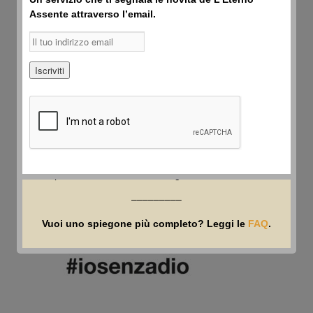
blasfemia.
Assente attraverso l’email.
Leggi anche la nostra
Privacy & Cookie Policy
.
Sicché, se la tua fede è delicata
e la tua sensibilità è elevata, lascia perdere:
non leggere gli articoli e non guardare i video
de L'Eterno Assente.
NEWSLETTER
DISCORD
Se invece ti interessa una sfida intellettuale onesta,
EMAIL
allora procedi pure. Ma sappilo: a tuo rischio e pericolo.
FEED RSS
–
(Che roba è?)
Poi però non dire che non ti avevamo avvisato.
E soprattutto poi non rompere i coglioni
YOUTUBE
perché la tua sensibilità religiosa è stata ferita.
TELEGRAM
–––––––––
Vuoi uno spiegone più completo? Leggi le
FAQ
.