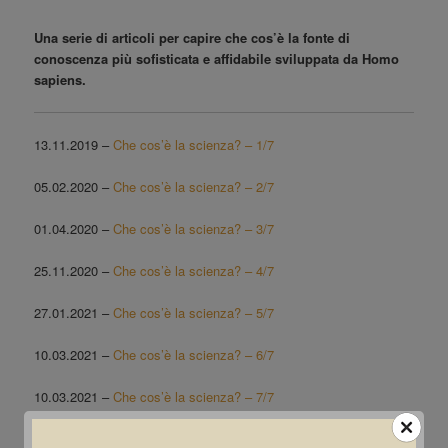
Una serie di articoli per capire che cos’è la fonte di
conoscenza più sofisticata e affidabile sviluppata da Homo
sapiens.
13.11.2019 –
Che cos’è la scienza? – 1/7
05.02.2020 –
Che cos’è la scienza? – 2/7
01.04.2020 –
Che cos’è la scienza? – 3/7
25.11.2020 –
Che cos’è la scienza? – 4/7
27.01.2021 –
Che cos’è la scienza? – 5/7
10.03.2021 –
Che cos’è la scienza? – 6/7
10.03.2021 –
Che cos’è la scienza? – 7/7