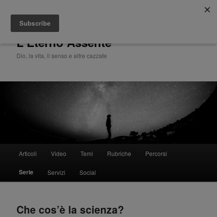
Cerca
L'Eterno Assente
Dio, la vita, il senso e altre cazzate
Menù
Articoli
Video
Temi
Rubriche
Percorsi
Vai
principale
Serie
Servizi
Social
al
contenuto
Che cos’è la scienza?
principale