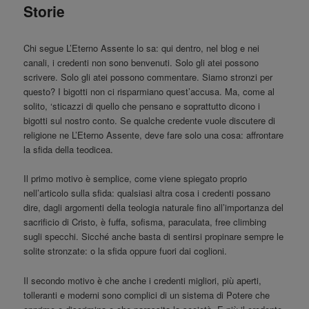
principale
Storie
Chi segue L’Eterno Assente lo sa: qui dentro, nel blog e nei
canali, i credenti non sono benvenuti. Solo gli atei possono
scrivere. Solo gli atei possono commentare. Siamo stronzi per
questo? I bigotti non ci risparmiano quest’accusa. Ma, come al
solito, ‘sticazzi di quello che pensano e soprattutto dicono i
bigotti sul nostro conto. Se qualche credente vuole discutere di
religione ne L’Eterno Assente, deve fare solo una cosa: affrontare
la sfida della teodicea.
Il primo motivo è semplice, come viene spiegato proprio
nell’articolo sulla sfida: qualsiasi altra cosa i credenti possano
dire, dagli argomenti della teologia naturale fino all’importanza del
sacrificio di Cristo, è fuffa, sofisma, paraculata, free climbing
sugli specchi. Sicché anche basta di sentirsi propinare sempre le
solite stronzate: o la sfida oppure fuori dai coglioni.
Il secondo motivo è che anche i credenti migliori, più aperti,
tolleranti e moderni sono complici di un sistema di Potere che