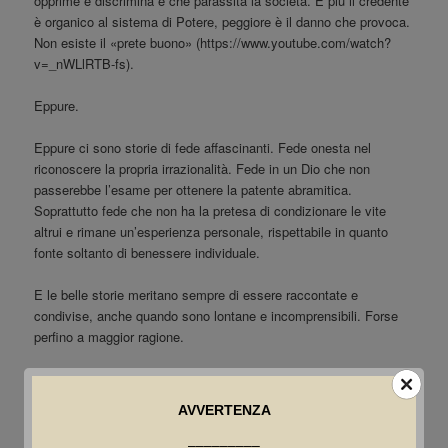
opprime e discrimina e che parassita la società. E più il credente
è organico al sistema di Potere, peggiore è il danno che provoca.
Non esiste il «prete buono» (https://www.youtube.com/watch?
v=_nWLlRTB-fs).
Eppure.
Eppure ci sono storie di fede affascinanti. Fede onesta nel
riconoscere la propria irrazionalità. Fede in un Dio che non
passerebbe l’esame per ottenere la patente abramitica.
Soprattutto fede che non ha la pretesa di condizionare le vite
altrui e rimane un’esperienza personale, rispettabile in quanto
fonte soltanto di benessere individuale.
E le belle storie meritano sempre di essere raccontate e
condivise, anche quando sono lontane e incomprensibili. Forse
perfino a maggior ragione.
L’accettazione dei testi è a insindacabile giudizio della redazione
AVVERTENZA
de L’Eterno Assente. I testi accettati verranno editati dalla
redazione in funzione delle necessità di pubblicazione. Ogni
–––––––––