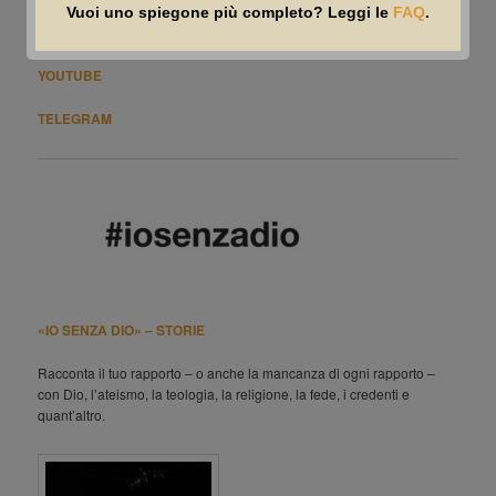
EMAIL
Vuoi uno spiegone più completo? Leggi le
FAQ
.
FEED RSS
–
(Che roba è?)
YOUTUBE
TELEGRAM
«IO SENZA DIO» – STORIE
Racconta il tuo rapporto – o anche la mancanza di ogni rapporto –
con Dio, l’ateismo, la teologia, la religione, la fede, i credenti e
quant’altro.