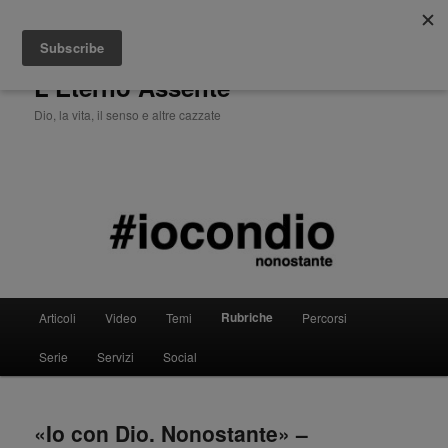
Cerca
L'Eterno Assente
Dio, la vita, il senso e altre cazzate
Menù
Rubriche
Articoli
Video
Temi
Percorsi
Vai
principale
Serie
Servizi
Social
al
contenuto
«Io con Dio. Nonostante» –