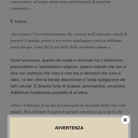
conoscenza e al tempo stesso sono più brucianti di passione
visionaria.»
E invece…
«La scienza è l’avventura umana che consiste nell’esplorare i modi di
pensare il mondo, pronti a sovvertire qualunque certezza abbiamo
avuto fin qui: è una fra le più belle delle avventure umane.»
Quest’avventura, questa via media e razionale fra il relativismo
postmoderno e l’assolutismo religioso, questo metodo che non ci
dice con certezza che cosa è vero ma ci dimostra che cosa è
falso, va ben oltre la banale descrizione e l’arida spiegazione dei
fatti naturali. E diventa fonte di stupore, ammirazione, emozione.
Addirittura fondamento possibile di un’etica.
«Non c’è bisogno di un dio per percepire la sacralità della vita e del
mondo. Non abbiamo bisogno di garanti esterni per accorgerci che
abbiamo valori e possiamo arrivare fino a morire per difenderli. Se
scopriamo che il motivo della nostra generosità, del nostro amore per
AVVERTENZA
gli altri, lo si può trovare nelle pieghe dell’evoluzione della nostra
specie, non per questo ameremo meno nostri figli o i nostri simili. Se