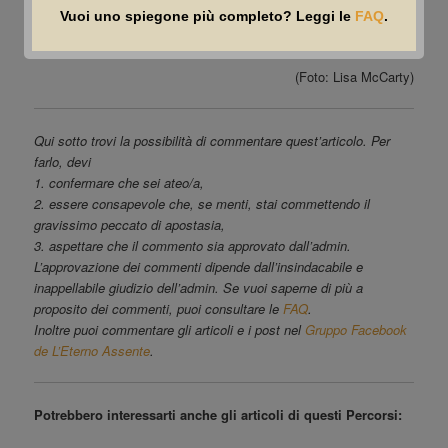
C. Rovelli, «Che cos’è la scienza. La rivoluzione di
Vuoi uno spiegone più completo? Leggi le
FAQ
.
Anassimandro», Mondadori
(Foto: Lisa McCarty)
Qui sotto trovi la possibilità di commentare quest’articolo. Per
farlo, devi
1. confermare che sei ateo/a,
2. essere consapevole che, se menti, stai commettendo il
gravissimo peccato di apostasia,
3. aspettare che il commento sia approvato dall’admin.
L’approvazione dei commenti dipende dall’insindacabile e
inappellabile giudizio dell’admin. Se vuoi saperne di più a
proposito dei commenti, puoi consultare le
FAQ
.
Inoltre puoi commentare gli articoli e i post nel
Gruppo Facebook
de L’Eterno Assente
.
Potrebbero interessarti anche gli articoli di questi Percorsi: