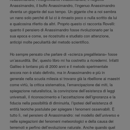
Anassimandro, il buffo Anassimandro, l’ingenuo Anassimandro
diventa un gigante del suo tempo. Un gigante che a noi sembra
un nano solo perché di lui ci è rimasto poco o nulla scritto da lui
e qualcosina riferito da altri. Proprio questo ci racconta Rovelli:
quanto il pensiero di Anassimandro fosse rivoluzionario per la
sua epoca e come, se ricostruito e studiato con attenzione,
anticipi molte peculiarità del metodo scientifico.
Ho sempre pensato che parlare di «scienza pregalileiana» fosse
un’assurdità. Be’, questo libro mi ha costretto a ricredermi. Infatti
Galileo è lontano più di 2000 anni e il metodo sperimentale
ancora non è stato definito, ma in Anassimandro e più in
generale nella scuola milesia si trovano già la ribellione ai maestri
come virtù, la critica sistematica, l’emancipazione dai miti, la
spiegazione naturalistica, la convinzione dell’esistenza di leggi
universali, il riconoscimento e l’accettazione dell’ignoranza e la
fiducia nella possibilità di diminuirla, l’ipotesi dell’esistenza di
entità teoriche postulate per spiegare i fenomeni osservabili. È
tutto lì, nel pensiero di Anassimandro: nel modello dell’universo e
nelle spiegazioni dei fenomeni meteorologici e della causa dei
terremoti e perfino dell’evoluzione naturale. Anche quando quel