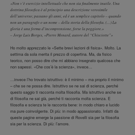
«Non v’è esercizio intellettuale che non sia finalmente inutile. Una
dottrina filosofica è al principio una descrizione verosimile
dell’universo; passano gli anni, ed è un semplice capitolo – quando
non un paragrafo o un nome – della storia della filosofia. (…) La
gloria è una forma d’incomprensione, forse la peggiore.»
– Jorge Luis Borges, «Pierre Menard, autore del “Chisciotte”»
Ho molto apprezzato le «Sette brevi lezioni di fisica». Molto. La
settima da sola merita il prezzo di copertina. Ma, da fisico
teorico, non posso dire che mi abbiano insegnato qualcosa che
non sapessi. «Che cos’è la scienza», invece…
…invece l’ho trovato istruttivo: è il minimo – ma proprio il minimo
– che se ne possa dire. Istruttivo se ne sai di scienza, perché
questo saggio ti racconta molta filosofia. Ma istruttivo anche se
di filosofia ne sai già, perché ti racconta molta scienza. E
filosofia e scienza te le racconta bene: in modo chiaro e lucido
ma pure coinvolgente. Di più: in modo appassionato. Infatti da
queste pagine emerge la passione di Rovelli sia per la filosofia
sia per la scienza. Di più: l’amore.