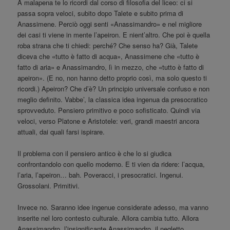
A malapena te lo ricordi dal corso di filosofia del liceo: ci si
passa sopra veloci, subito dopo Talete e subito prima di
Anassimene. Perciò oggi senti «Anassimandro» e nel migliore
dei casi ti viene in mente l’apeiron. E nient’altro. Che poi è quella
roba strana che ti chiedi: perché? Che senso ha? Già, Talete
diceva che «tutto è fatto di acqua», Anassimene che «tutto è
fatto di aria» e Anassimandro, lì in mezzo, che «tutto è fatto di
apeiron». (E no, non hanno detto proprio così, ma solo questo ti
ricordi.) Apeiron? Che d’è? Un principio universale confuso e non
meglio definito. Vabbe’, la classica idea ingenua da presocratico
sprovveduto. Pensiero primitivo e poco sofisticato. Quindi via
veloci, verso Platone e Aristotele: veri, grandi maestri ancora
attuali, dai quali farsi ispirare.
Il problema con il pensiero antico è che lo si giudica
confrontandolo con quello moderno. E ti vien da ridere: l’acqua,
l’aria, l’apeiron… bah. Poveracci, i presocratici. Ingenui.
Grossolani. Primitivi.
Invece no. Saranno idee ingenue considerate adesso, ma vanno
inserite nel loro contesto culturale. Allora cambia tutto. Allora
Anassimandro, l’insignificante Anassimandro, il negletto