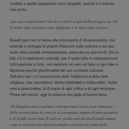
modello e quelle spiegazioni sono sbagliati, perché è il metodo
che conta.
«La vera scoperta non è da dove viene l’acqua della pioggia, ma che
le nostre idee possono essere sbagliate, e lo sono assai spesso.»
Rovelli però non si ferma alla (ri)scoperta di Anassimandro, ma
estende e sviluppa le proprie riflessioni sulla scienza e sul suo
ruolo nella società contemporanea, attaccata su due fronti. Da un
lato c’è il relativismo culturale, per il quale tutto è interpretazione,
tutto equivale a tutto, non esistono né vero né falso e ogni idea è
dignitosa perché giustificabile dal suo contesto culturale.
Dall’altro lato c’è l’assolutismo della Tradizione e della fede
religiosa, che trasmettono Verità indubitabili e indiscutibili, Verità
vere a prescindere, al di sopra di ogni critica e di ogni revisione.
Presa nel mezzo, oggi la scienza non gode di buona fama.
«Il dilagante antiscientismo contemporaneo attacca un’immagine
della scienza fatta di certezze, di arroganza, oppure di pura quantità
o di freddo tecnicismo. È curioso: poche attività intellettuali umane
come la scienza sono intrinsecamente coscienti dei limiti della