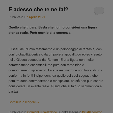
E adesso che te ne fai?
Pubblicato il
7 Aprile 2021
Quello che ti pare. Basta che non lo consideri una figura
storica reale. Però occhio alla coerenza.
Il Gesù del Nuovo testamento è un personaggio di fantasia, con
ogni probabilità derivato da un profeta apocalittico ebreo vissuto
nella Giudea occupata dai Romani. È una figura con molte
caratteristiche encomiabili ma pure con tante idee e
comportamenti spregevoli. La sua resurrezione non trova alcuna
conferma in fonti indipendenti da quelle dei suoi seguaci, che
peraltro sono contraddittorie e manipolate, perciò non può essere
considerata un evento reale. Quindi che si fa? Lo si dimentica e
basta?
Continua a leggere
→
Pubblicato in
Opinioni
,
Rivelazione
|
Contrassegnato
Cristianesimo
,