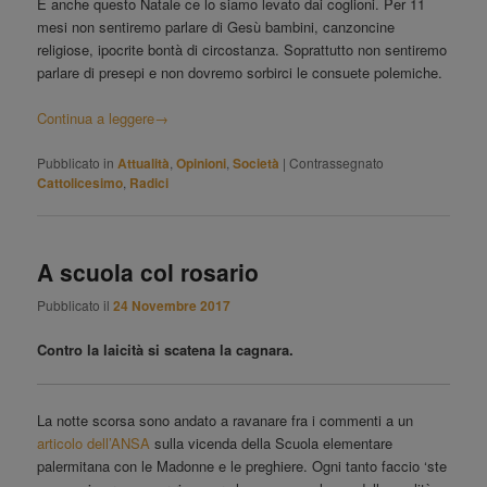
E anche questo Natale ce lo siamo levato dai coglioni. Per 11
mesi non sentiremo parlare di Gesù bambini, canzoncine
religiose, ipocrite bontà di circostanza. Soprattutto non sentiremo
parlare di presepi e non dovremo sorbirci le consuete polemiche.
Continua a leggere
→
Pubblicato in
Attualità
,
Opinioni
,
Società
|
Contrassegnato
Cattolicesimo
,
Radici
A scuola col rosario
Pubblicato il
24 Novembre 2017
Contro la laicità si scatena la cagnara.
La notte scorsa sono andato a ravanare fra i commenti a un
articolo dell’ANSA
sulla vicenda della Scuola elementare
palermitana con le Madonne e le preghiere. Ogni tanto faccio ‘ste