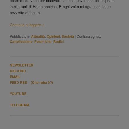
cose: mi servono per rinnovare la consapevolezza delle qualità
intellettuali di Homo sapiens. E ogni volta mi sgranocchio un
pezzetto di fegato.
Continua a leggere
→
Pubblicato in
Attualità
,
Opinioni
,
Società
|
Contrassegnato
Cattolicesimo
,
Polemiche
,
Radici
NEWSLETTER
DISCORD
EMAIL
FEED RSS
–
(Che roba è?)
YOUTUBE
TELEGRAM