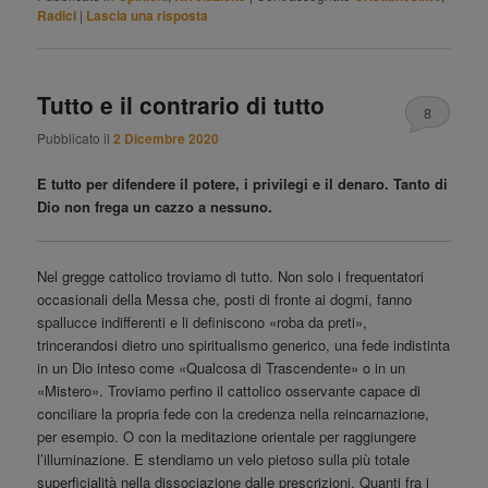
Radici
|
Lascia una risposta
Tutto e il contrario di tutto
8
Pubblicato il
2 Dicembre 2020
E tutto per difendere il potere, i privilegi e il denaro. Tanto di
Dio non frega un cazzo a nessuno.
Nel gregge cattolico troviamo di tutto. Non solo i frequentatori
occasionali della Messa che, posti di fronte ai dogmi, fanno
spallucce indifferenti e li definiscono «roba da preti»,
trincerandosi dietro uno spiritualismo generico, una fede indistinta
in un Dio inteso come «Qualcosa di Trascendente» o in un
«Mistero». Troviamo perfino il cattolico osservante capace di
conciliare la propria fede con la credenza nella reincarnazione,
per esempio. O con la meditazione orientale per raggiungere
l’illuminazione. E stendiamo un velo pietoso sulla più totale
superficialità nella dissociazione dalle prescrizioni. Quanti fra i