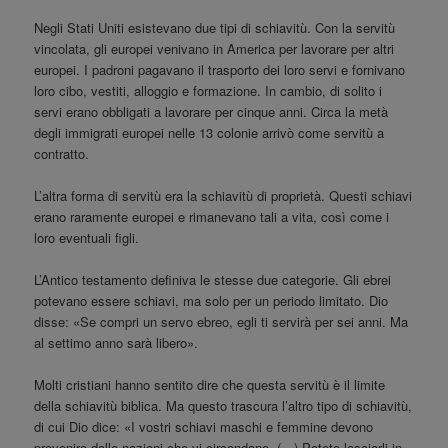
Negli Stati Uniti esistevano due tipi di schiavitù. Con la servitù
vincolata, gli europei venivano in America per lavorare per altri
europei. I padroni pagavano il trasporto dei loro servi e fornivano
loro cibo, vestiti, alloggio e formazione. In cambio, di solito i
servi erano obbligati a lavorare per cinque anni. Circa la metà
degli immigrati europei nelle 13 colonie arrivò come servitù a
contratto.
L’altra forma di servitù era la schiavitù di proprietà. Questi schiavi
erano raramente europei e rimanevano tali a vita, così come i
loro eventuali figli.
L’Antico testamento definiva le stesse due categorie. Gli ebrei
potevano essere schiavi, ma solo per un periodo limitato. Dio
disse: «Se compri un servo ebreo, egli ti servirà per sei anni. Ma
al settimo anno sarà libero».
Molti cristiani hanno sentito dire che questa servitù è il limite
della schiavitù biblica. Ma questo trascura l’altro tipo di schiavitù,
di cui Dio dice: «I vostri schiavi maschi e femmine devono
provenire dalle nazioni che vi circondano. (…) Potete lasciarli in