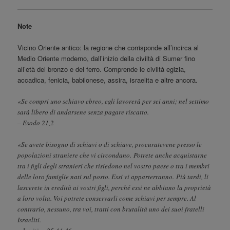
Note
Vicino Oriente antico: la regione che corrisponde all’incirca al
Medio Oriente moderno, dall’inizio della civiltà di Sumer fino
all’età del bronzo e del ferro. Comprende le civiltà egizia,
accadica, fenicia, babilonese, assira, israelita e altre ancora.
«Se compri uno schiavo ebreo, egli lavorerà per sei anni; nel settimo
sarà libero di andarsene senza pagare riscatto.
– Esodo 21,2
«Se avete bisogno di schiavi o di schiave, procuratevene presso le
popolazioni straniere che vi circondano. Potrete anche acquistarne
tra i figli degli stranieri che risiedono nel vostro paese o tra i membri
delle loro famiglie nati sul posto. Essi vi apparterranno. Più tardi, li
lascerete in eredità ai vostri figli, perché essi ne abbiano la proprietà
a loro volta. Voi potrete conservarli come schiavi per sempre. Al
contrario, nessuno, tra voi, tratti con brutalità uno dei suoi fratelli
Israeliti.