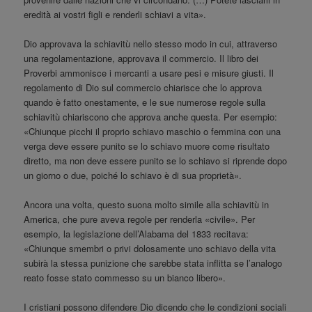
eredità ai vostri figli e renderli schiavi a vita».
Dio approvava la schiavitù nello stesso modo in cui, attraverso
una regolamentazione, approvava il commercio. Il libro dei
Proverbi ammonisce i mercanti a usare pesi e misure giusti. Il
regolamento di Dio sul commercio chiarisce che lo approva
quando è fatto onestamente, e le sue numerose regole sulla
schiavitù chiariscono che approva anche questa. Per esempio:
«Chiunque picchi il proprio schiavo maschio o femmina con una
verga deve essere punito se lo schiavo muore come risultato
diretto, ma non deve essere punito se lo schiavo si riprende dopo
un giorno o due, poiché lo schiavo è di sua proprietà».
Ancora una volta, questo suona molto simile alla schiavitù in
America, che pure aveva regole per renderla «civile». Per
esempio, la legislazione dell’Alabama del 1833 recitava:
«Chiunque smembri o privi dolosamente uno schiavo della vita
subirà la stessa punizione che sarebbe stata inflitta se l’analogo
reato fosse stato commesso su un bianco libero».
I cristiani possono difendere Dio dicendo che le condizioni sociali