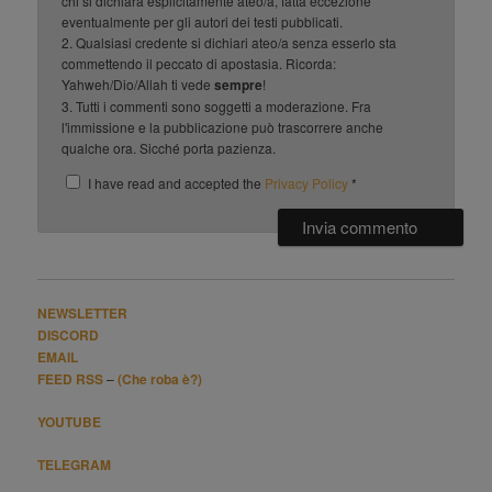
chi si dichiara esplicitamente ateo/a, fatta eccezione
eventualmente per gli autori dei testi pubblicati.
2. Qualsiasi credente si dichiari ateo/a senza esserlo sta
commettendo il peccato di apostasia. Ricorda:
Yahweh/Dio/Allah ti vede
sempre
!
3. Tutti i commenti sono soggetti a moderazione. Fra
l'immissione e la pubblicazione può trascorrere anche
qualche ora. Sicché porta pazienza.
I have read and accepted the
Privacy Policy
*
NEWSLETTER
DISCORD
EMAIL
FEED RSS
–
(Che roba è?)
YOUTUBE
TELEGRAM