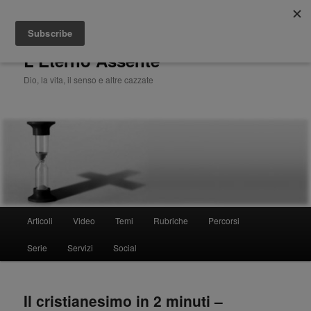
Cerca
L'Eterno Assente
Dio, la vita, il senso e altre cazzate
Menù
Articoli
Video
Temi
Rubriche
Percorsi
Vai
principale
Serie
Servizi
Social
al
contenuto
Il cristianesimo in 2 minuti –