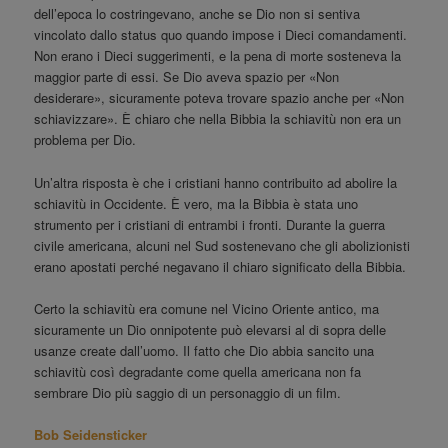
dell’epoca lo costringevano, anche se Dio non si sentiva
vincolato dallo status quo quando impose i Dieci comandamenti.
Non erano i Dieci suggerimenti, e la pena di morte sosteneva la
maggior parte di essi. Se Dio aveva spazio per «Non
desiderare», sicuramente poteva trovare spazio anche per «Non
schiavizzare». È chiaro che nella Bibbia la schiavitù non era un
problema per Dio.
Un’altra risposta è che i cristiani hanno contribuito ad abolire la
schiavitù in Occidente. È vero, ma la Bibbia è stata uno
strumento per i cristiani di entrambi i fronti. Durante la guerra
civile americana, alcuni nel Sud sostenevano che gli abolizionisti
erano apostati perché negavano il chiaro significato della Bibbia.
Certo la schiavitù era comune nel Vicino Oriente antico, ma
sicuramente un Dio onnipotente può elevarsi al di sopra delle
usanze create dall’uomo. Il fatto che Dio abbia sancito una
schiavitù così degradante come quella americana non fa
sembrare Dio più saggio di un personaggio di un film.
Bob Seidensticker