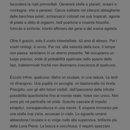
feconderà le nubi primordiali. Genererà stelle e pianeti, oceani e
montagne, vite e pensieri. Cacce solitarie nel silenzio abbagliante
delle banchise polari, schiamazzi colorati nei suk tropicali, agonie
di prede e oblio di orgasmi, fedi poetiche e cruente filosofie,
formule e sinfonie, trionfo effimero del gene e del meme egoista.
Oltre il guscio, solo il vuoto interstellare. 42 anni di abisso. Per i
vostri orologi, è ovvio. Per noi, alla velocità della luce, il tempo
non passa: esistiamo in un eterno presente. Né occupiamo un
luogo preciso, onde di probabilità spalmate nello spazio delle
fasi, indeterminati finché non diveniamo coscienza di qualcuno.
Eccolo infine, qualcuno: dietro un oculare, in una radura. Le lenti
mi rifrangono. Una pupilla mi accoglie, un bastoncello mi rivela.
Precipito, con gli altri fotoni visibili, dall’Iperuranio delle infinite
possibilità quantistiche fino al mondo reale, forse non unico. Non
sono più né particella né onda. Suscito cascate di impulsi
sinaptici, consapevolezza in una mente. E stupore immenso per
una stella mai vista, accesasi in cielo. Lo sguardo umano
abbandona l’oculare e si volge nudo alla supernova, brillante più
della Luna Piena. La bocca è socchiusa, il respiro spezzato