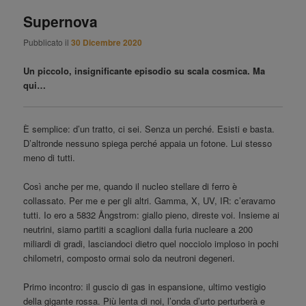
Supernova
Pubblicato il
30 Dicembre 2020
Un piccolo, insignificante episodio su scala cosmica. Ma
qui…
È semplice: d’un tratto, ci sei. Senza un perché. Esisti e basta.
D’altronde nessuno spiega perché appaia un fotone. Lui stesso
meno di tutti.
Così anche per me, quando il nucleo stellare di ferro è
collassato. Per me e per gli altri. Gamma, X, UV, IR: c’eravamo
tutti. Io ero a 5832 Ångstrom: giallo pieno, direste voi. Insieme ai
neutrini, siamo partiti a scaglioni dalla furia nucleare a 200
miliardi di gradi, lasciandoci dietro quel nocciolo imploso in pochi
chilometri, composto ormai solo da neutroni degeneri.
Primo incontro: il guscio di gas in espansione, ultimo vestigio
della gigante rossa. Più lenta di noi, l’onda d’urto perturberà e