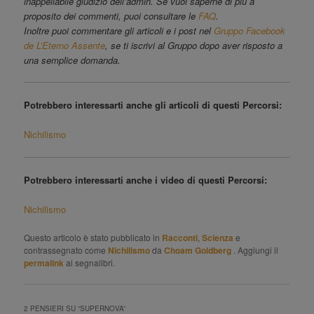
inappellabile giudizio dell’admin. Se vuoi saperne di più a
proposito dei commenti, puoi consultare le
FAQ
.
Inoltre puoi commentare gli articoli e i post nel
Gruppo Facebook
de L’Eterno Assente
, se ti iscrivi al Gruppo dopo aver risposto a
una semplice domanda.
Potrebbero interessarti anche gli articoli di questi Percorsi:
Nichilismo
Potrebbero interessarti anche i video di questi Percorsi:
Nichilismo
Questo articolo è stato pubblicato in
Racconti
,
Scienza
e
contrassegnato come
Nichilismo
da
Choam Goldberg
. Aggiungi il
permalink
ai segnalibri.
2 PENSIERI SU “
SUPERNOVA
”