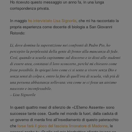
Ho ricevuto questo messaggio un anno fa, in una lunga
corrispondenza privata.
In maggio
ho intervistato Lisa Signorile
, che mi ha raccontato la
propria esperienza come docente di biologia a San Giovanni
Rotondo:
Lì, dove domina la superstizione nei confronti di Padre Pio, ho
percepito la perplessità della gente di fronte alla mancanza di fede.
Così, quando a scuola capitammo sul discorso e io dissi alle studenti
di essere atea, constatai il loro sconcerto, perché mi chiesero come
fosse possibile. Io spiegai loro come ci si sente a vivere senza Dio e
senza sensi di colpa e, entro la fine di quell’ora di scuola, vidi più di
una persona abbastanza sollevata: era come se ci fosse un ateismo
nascosto e inconfessabile.
– Lisa Signorile
In questi quattro mesi di silenzio de «L’Eterno Assente» sono
successe tante cose. Quelle nel mondo là fuori, dalla caduta di
un governo di merda fino all’insediamento di questo pateracchio
che
forse farà il gioco del fascista limonatore di Madonne
, le
conosci anche tu. Quelle nel mio bloghettino sfigato invece no,