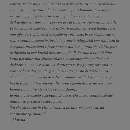
sempre. In questo, e nel linguaggio irriverente, mi sono riconosciuta
e non mi sono sentita sola. Io mi batto quotidianamente – non so
nemmeno perché, visto che non ci guadagno niente, se non
dell’acidità di stomaco – per cercare di liberare più menti possibile.
Prima non bestemmiavo, ora sì. Trovo assurdo dovermi limitare per
non offendere gli altri. Bestemmio per protesta. In un mondo che mi
sbatte continuamente in faccia la propria religiosità con rintocchi di
campane, processioni e feste parrocchiali un giorno sì e l’altro pure,
io difendo la mia laicità bestemmiando. E dicendo a tutti di dare
l’otto per mille alla chiesa valdese, e convincendo quelli che si
dichiarano «non credenti» a sbattezzarsi. Vengo rimproverata: se
non credo in dio, perché prendersi tutto questo disturbo? E mi
chiedono perché? In un mondo comandato dalla Chiesa in cui non
hai la libertà di fare niente altrimenti offendi dio, io dovrei stare
buona e non dire niente? Se lo scordano…
Io parlo, bestemmio e mi batto. E ora so che posso contare sul tuo
aiuto… se questo ti sembra poco.
Sai che mi sa che in giro iniziano a invidiarmi perché ho un
consulente spirituale?
– Morena