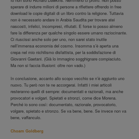
Io non sono Richard Dawkins. Nemmeno ci provo. Non posso
sperare di indurre milioni di persone a riflettere offrendo in free
download le copie digitali di un libro contro la religione. Tuttavia
non è necessario andare in Arabia Saudita per trovare atei
nascosti, infelici, incompresi, rifiutati. E forse io posso almeno
fare la differenza per qualche singolo essere umano raziocinante.
Ci riuscissi anche solo per uno, non sarei stato inutile
nell’immensa economia del cosmo. Insomma s’è aperta una
crepa nel mio nichilismo disfattista, per la soddisfazione di
Giovanni Gaetani. (Già lo immagino sogghignare compiaciuto.
Ma non si faccia illusioni: oltre non vado.)
In conclusione, accanto allo scopo vecchio se n’è aggiunto uno
nuovo. Tu però non te ne accorgerai. Infatti i miei articoli
resteranno quelli di sempre: documentati e razionali, ma anche
provocatori e volgari. Spietati e stronzi, come dice Morena.
Perché io sono così: documentato, razionale, provocatorio,
volgare, spietato e stronzo. Se va bene, bene. Se invece non va
bene, vaffanculo.
Choam Goldberg