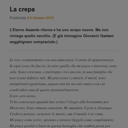
La crepa
Pubblicato il
9 Ottobre 2019
L’Eterno Assente ritorna e ha uno scopo nuovo. Ma non
rinnega quello vecchio. (E già immagino Giovanni Gaetani
sogghignare compiaciuto.)
Io vivo costantemente con una mancanza: il senso di appartenenza.
In ogni cosa che faccio, in tutto quello che mi piace o interessa, sono
sola. Sono cresciuta, e purtroppo vivo ancora, in una famiglia che
non si può definire tale. Mi piacciono i cimiteri, il metal, sono
animalista/vegetariana, eppure non ho un solo amico con cui
condividere una di queste passioni/interessi.
E poi «ero atea».
Ti ho conosciuto quando hai scritto l’elogio alla bestemmia per
Dioscotto. Sono rimasta estasiata. Ho mandato il post a chiunque.
Credevo potesse «scuotere le menti», ma il mondo è in coma.
Mi piace come scrivi, spietato e stronzo (leggili come complimenti).
Mi piace perché ti batti in questa battaglia che sembra persa per