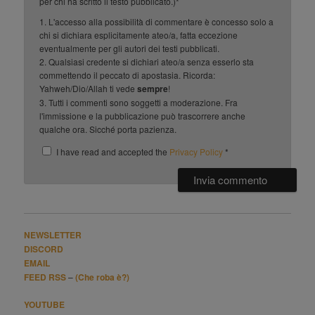
per chi ha scritto il testo pubblicato.)*
1. L'accesso alla possibilità di commentare è concesso solo a
chi si dichiara esplicitamente ateo/a, fatta eccezione
eventualmente per gli autori dei testi pubblicati.
2. Qualsiasi credente si dichiari ateo/a senza esserlo sta
commettendo il peccato di apostasia. Ricorda:
Yahweh/Dio/Allah ti vede
sempre
!
3. Tutti i commenti sono soggetti a moderazione. Fra
l'immissione e la pubblicazione può trascorrere anche
qualche ora. Sicché porta pazienza.
I have read and accepted the
Privacy Policy
*
NEWSLETTER
DISCORD
EMAIL
FEED RSS
–
(Che roba è?)
YOUTUBE