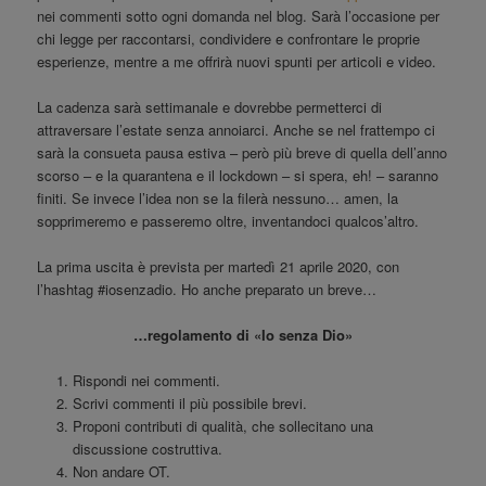
nei commenti sotto ogni domanda nel blog. Sarà l’occasione per
chi legge per raccontarsi, condividere e confrontare le proprie
esperienze, mentre a me offrirà nuovi spunti per articoli e video.
La cadenza sarà settimanale e dovrebbe permetterci di
attraversare l’estate senza annoiarci. Anche se nel frattempo ci
sarà la consueta pausa estiva – però più breve di quella dell’anno
scorso – e la quarantena e il lockdown – si spera, eh! – saranno
finiti. Se invece l’idea non se la filerà nessuno… amen, la
sopprimeremo e passeremo oltre, inventandoci qualcos’altro.
La prima uscita è prevista per martedì 21 aprile 2020, con
l’hashtag #iosenzadio. Ho anche preparato un breve…
…regolamento di «Io senza Dio»
Rispondi nei commenti.
Scrivi commenti il più possibile brevi.
Proponi contributi di qualità, che sollecitano una
discussione costruttiva.
Non andare OT.