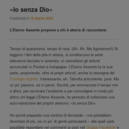
principale
«Io senza Dio»
Pubblicato il
15 Aprile 2020
L’Eterno Assente propone a chi è ateo/a di raccontarsi.
Tempo di quarantena, tempo di noia. (Ah. Ah. Ma figuriamoci!) Si
leggono i libri della pila in attesa, si smaltiscono le serie
televisive lasciate in arretrato, si cancellano gli articoli
accumulati in Pocket e Instapaper. L’Eterno Assente fa la sua
parte, proponendo, oltre ai propri articoli, anche la rassegna del
Florilegio digitale
. Interessante, eh. Talvolta arricchente, pure. Ma
un po’ passivo, se ci pensi. Sicché, per ammazzare il tempo mio
e altrui, per ravvivare l’ambiente e per coinvolgere in modo più
attivo chi legge L’Eterno Assente, ho pensato di sollecitare una
auto-narrazione del proprio ateismo: «Io senza Dio».
Ho quindi preparato una ventina di domande – ma potrebbero
diventare di più, se un po’ di gente parteciperà – alle quali sarà
possibile rispondere nei commenti ai post nel
Gruppo Facebook
e