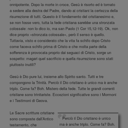
onnipotente. Dopo la morte in croce, Gesù è risorto ed è tornato
a sedere alla destra del Padre, dando ai cristiani la certezza della
risurrezione di tutti. Questo è il fondamento del cristianesimo e,
se non fosse vero, tutta la fede cristiana sarebbe una stronzata
colossale: non lo dico io, ma san Paolo (1 Cor 15,12-19). Ok, non
dice proprio «stronzata colossale», però il senso è quello.
Tuttavia, visto e considerato che la vita fa schifo dopo Cristo
come faceva schifo prima di Cristo e che molta parte della
sofferenza è provocata proprio dai seguaci di Cristo, sorge un
sospetto: magari quel sacrificio e quella risurrezione sono stati
piuttosto inutili?
Gesù è Dio pure lui, insieme allo Spirito santo. Tutti e tre
compongono la Trinità. Perciò il Dio cristiano è unico ma è anche
triplo. Come fa? Boh. Mistero della fede. Tutte le grandi correnti
cristiane sono trinitariste. Eccezioni significative sono i Mormoni
e i Testimoni di Geova.
Le Sacre scritture cristiane
Perciò il Dio cristiano è unico
sono composte dall’Antico
ma è anche triplo. Come fa? Boh.
testamento, che