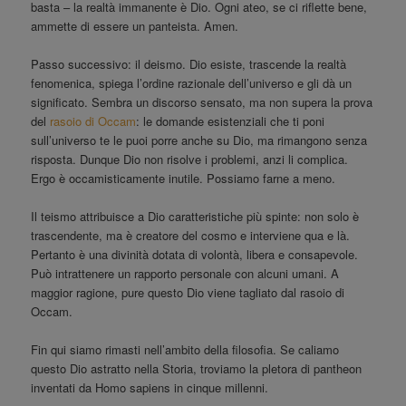
basta – la realtà immanente è Dio. Ogni ateo, se ci riflette bene,
ammette di essere un panteista. Amen.
Passo successivo: il deismo. Dio esiste, trascende la realtà
fenomenica, spiega l’ordine razionale dell’universo e gli dà un
significato. Sembra un discorso sensato, ma non supera la prova
del
rasoio di Occam
: le domande esistenziali che ti poni
sull’universo te le puoi porre anche su Dio, ma rimangono senza
risposta. Dunque Dio non risolve i problemi, anzi li complica.
Ergo è occamisticamente inutile. Possiamo farne a meno.
Il teismo attribuisce a Dio caratteristiche più spinte: non solo è
trascendente, ma è creatore del cosmo e interviene qua e là.
Pertanto è una divinità dotata di volontà, libera e consapevole.
Può intrattenere un rapporto personale con alcuni umani. A
maggior ragione, pure questo Dio viene tagliato dal rasoio di
Occam.
Fin qui siamo rimasti nell’ambito della filosofia. Se caliamo
questo Dio astratto nella Storia, troviamo la pletora di pantheon
inventati da Homo sapiens in cinque millenni.