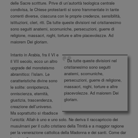
delle Sacre scritture. Prive di un’autorità teologica centrale
condivisa, le Chiese protestanti si sono frammentate in tante
correnti diverse, ciascuna con le proprie credenze, sensibilità,
istituzioni, cleri, riti. Da tutte queste divisioni nel cristianesimo
sono seguiti anatemi, scomuniche, persecuzioni, guerre di
religione, massacri, roghi, torture e altre piacevolezze. Ad
maiorem Dei gloriam.
Intanto in Arabia, fra il VI e
Da tutte queste divisioni nel
il VII secolo, ecco un altro
cristianesimo sono seguiti
upgrade del monoteismo
anatemi, scomuniche,
abramitico: l’islam. Le
persecuzioni, guerre di religione,
caratteristiche divine sono
massacri, roghi, torture e altre
le solite: onnipotenza,
piacevolezze. Ad maiorem Dei
onniscienza, eternità,
gloriam.
giustizia, trascendenza,
creazione dell’universo.
Ma soprattutto si ribadisce
l’unicità: Allah è uno e uno solo. Ne deriva il raccapriccio dei
musulmani per il culto cristiano della Trinità e a maggior ragione
per la venerazione cattolica della Madonna e dei santi. Come dar