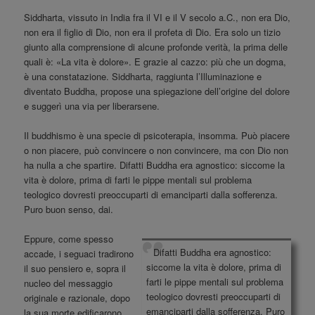
Siddharta, vissuto in India fra il VI e il V secolo a.C., non era Dio,
non era il figlio di Dio, non era il profeta di Dio. Era solo un tizio
giunto alla comprensione di alcune profonde verità, la prima delle
quali è: «La vita è dolore». E grazie al cazzo: più che un dogma,
è una constatazione. Siddharta, raggiunta l’Illuminazione e
diventato Buddha, propose una spiegazione dell’origine del dolore
e suggerì una via per liberarsene.
Il buddhismo è una specie di psicoterapia, insomma. Può piacere
o non piacere, può convincere o non convincere, ma con Dio non
ha nulla a che spartire. Difatti Buddha era agnostico: siccome la
vita è dolore, prima di farti le pippe mentali sul problema
teologico dovresti preoccuparti di emanciparti dalla sofferenza.
Puro buon senso, dai.
Eppure, come spesso
Difatti Buddha era agnostico:
accade, i seguaci tradirono
siccome la vita è dolore, prima di
il suo pensiero e, sopra il
farti le pippe mentali sul problema
nucleo del messaggio
teologico dovresti preoccuparti di
originale e razionale, dopo
emanciparti dalla sofferenza. Puro
la sua morte edificarono