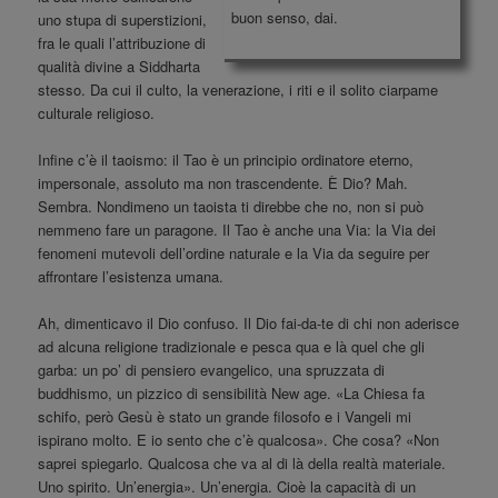
buon senso, dai.
uno stupa di superstizioni,
fra le quali l’attribuzione di
qualità divine a Siddharta
stesso. Da cui il culto, la venerazione, i riti e il solito ciarpame
culturale religioso.
Infine c’è il taoismo: il Tao è un principio ordinatore eterno,
impersonale, assoluto ma non trascendente. È Dio? Mah.
Sembra. Nondimeno un taoista ti direbbe che no, non si può
nemmeno fare un paragone. Il Tao è anche una Via: la Via dei
fenomeni mutevoli dell’ordine naturale e la Via da seguire per
affrontare l’esistenza umana.
Ah, dimenticavo il Dio confuso. Il Dio fai-da-te di chi non aderisce
ad alcuna religione tradizionale e pesca qua e là quel che gli
garba: un po’ di pensiero evangelico, una spruzzata di
buddhismo, un pizzico di sensibilità New age. «La Chiesa fa
schifo, però Gesù è stato un grande filosofo e i Vangeli mi
ispirano molto. E io sento che c’è qualcosa». Che cosa? «Non
saprei spiegarlo. Qualcosa che va al di là della realtà materiale.
Uno spirito. Un’energia». Un’energia. Cioè la capacità di un