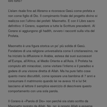
loro torto?
L’islam risale fino ad Abramo e riconosce Gesù come profeta e
non come figlio di Dio. Il compimento finale del progetto divino si
realizza con l’ultimo dei profeti: Maometto. E con il Libro sacro
definitivo: il Corano, superiore a tutte le Scritture precedenti. Al
Corano si aggiungono gli hadith, ovvero i racconti sulla vita del
Profeta.
Maometto è una figura storica un po’ più solida di Gesù.
Fondatore di una religione universalista come il cristianesimo, ne
ha iniziato la diffusione in Arabia, estesa dai suoi successori
all’Europa, all’Africa, al Medio Oriente e all’Asia. Il Profeta ha
compiuto atti miracolosi, come visitare l’inferno e il paradiso e
godere di una visione diretta di Allah. Ma ha pure fatto cose
quanto meno discutibili, come sposare una bambina di 7 anni e
consumare il matrimonio quando lei ne aveva 10 e lui 54:
lasciamo al lettore il semplice esercizio di descrivere questo
comportamento con una sola parola.
Il Corano è «Parola di Dio» non perché sia stato scritto da
Maometto ispirato da Allah. No, no: è proprio Allah a esserne