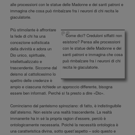
alle processioni con le statue delle Madonne e dei santi patroni e
immagina che cosa può rimbalzare fra i neuroni di chi recita le
giaculatorie.
Più stimolante è affrontare
Come dici? Creduloni siffatti non
la fede di chi ha una
esistono? Pensa alle processioni
concezione sofisticata
con le statue delle Madonne e dei
della divinità e adora un
santi patroni e immagina che cosa
Dio unico, spirituale,
può rimbalzare fra i neuroni di chi
intellettualizzato e
recita le giaculatorie.
trascendente. Siccome dal
deismo al cattolicesimo lo
spettro delle credenze è
ampio e ciascuna richiede un approccio differente, bisogna
essere ben informati. Perché si fa presto a dire «Dio».
Cominciamo dal panteismo spinoziano: di fatto, è indistinguibile
dall’ateismo. Non esiste una realtà trascendente. La realtà
immanente ha in sé la propria ragion d’essere, perciò è
ontologicamente necessaria. Poiché la necessità ontologica è
una caratteristica divina, sotto quest’aspetto – solo questo e