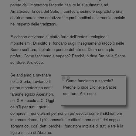
potere dell’imperatore facendo risalire la sua dinastia ad
Amaterasu, la dea del Sole. Il confucianesimo è soprattutto una
dottrina morale che enfatizza i legami familiari e l’armonia sociale
nel rispetto delle tradizioni.
E adesso arriviamo al piatto forte dell’ipotesi teologica: i
monoteismi. Di solito si fondano sugli insegnamenti raccolti nelle
Sacre scritture, ispirate o perfino dettate da Dio a uno a più
profeti. Come facciamo a saperlo? Perché lo dice Dio nelle Sacre
scritture. Ah, ecco.
Se andiamo a ravanare
Come facciamo a saperlo?
nella Storia, troviamo il
Perché lo dice Dio nelle Sacre
primo monoteismo con il
scritture. Ah, ecco.
faraone egizio Akenaton,
nel XIV secolo a.C. Oggi
ce n’è per tutti i gusti,
compresi i monoteismi per noi un po’ esotici come il sikhismo e
lo zoroastrismo. I più conosciuti e diffusi sono quelli del ceppo
abramitico, così detti perché il fondatore iniziale di tutti e tre è la
figura mitica di Abramo.