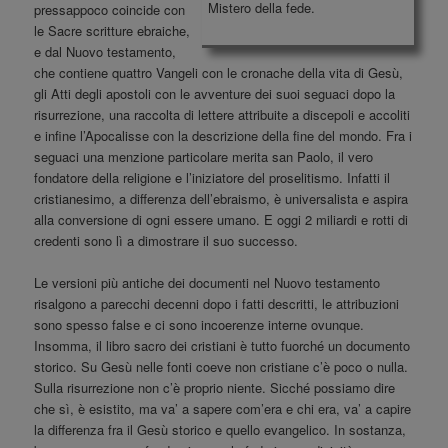
Mistero della fede.
pressappoco coincide con
le Sacre scritture ebraiche,
e dal Nuovo testamento,
che contiene quattro Vangeli con le cronache della vita di Gesù,
gli Atti degli apostoli con le avventure dei suoi seguaci dopo la
risurrezione, una raccolta di lettere attribuite a discepoli e accoliti
e infine l’Apocalisse con la descrizione della fine del mondo. Fra i
seguaci una menzione particolare merita san Paolo, il vero
fondatore della religione e l’iniziatore del proselitismo. Infatti il
cristianesimo, a differenza dell’ebraismo, è universalista e aspira
alla conversione di ogni essere umano. E oggi 2 miliardi e rotti di
credenti sono lì a dimostrare il suo successo.
Le versioni più antiche dei documenti nel Nuovo testamento
risalgono a parecchi decenni dopo i fatti descritti, le attribuzioni
sono spesso false e ci sono incoerenze interne ovunque.
Insomma, il libro sacro dei cristiani è tutto fuorché un documento
storico. Su Gesù nelle fonti coeve non cristiane c’è poco o nulla.
Sulla risurrezione non c’è proprio niente. Sicché possiamo dire
che sì, è esistito, ma va’ a sapere com’era e chi era, va’ a capire
la differenza fra il Gesù storico e quello evangelico. In sostanza,