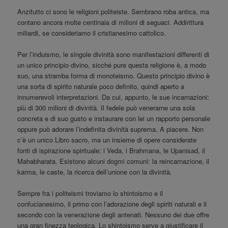
Anzitutto ci sono le religioni politeiste. Sembrano roba antica, ma
contano ancora molte centinaia di milioni di seguaci. Addirittura
miliardi, se consideriamo il cristianesimo cattolico.
Per l’induismo, le singole divinità sono manifestazioni differenti di
un unico principio divino, sicché pure questa religione è, a modo
suo, una stramba forma di monoteismo. Questo principio divino è
una sorta di spirito naturale poco definito, quindi aperto a
innumerevoli interpretazioni. Da cui, appunto, le sue incarnazioni:
più di 300 milioni di divinità. Il fedele può venerarne una sola
concreta e di suo gusto e instaurare con lei un rapporto personale
oppure può adorare l’indefinita divinità suprema. A piacere. Non
c’è un unico Libro sacro, ma un insieme di opere considerate
fonti di ispirazione spirituale: i Veda, i Brahmana, le Upanisad, il
Mahabharata. Esistono alcuni dogmi comuni: la reincarnazione, il
karma, le caste, la ricerca dell’unione con la divinità.
Sempre fra i politeismi troviamo lo shintoismo e il
confucianesimo, il primo con l’adorazione degli spiriti naturali e il
secondo con la venerazione degli antenati. Nessuno dei due offre
una gran finezza teologica. Lo shintoismo serve a giustificare il