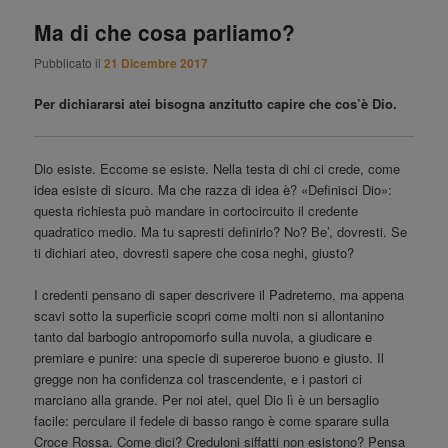
principale
Ma di che cosa parliamo?
Pubblicato il
21 Dicembre 2017
Per dichiararsi atei bisogna anzitutto capire che cos’è Dio.
Dio esiste. Eccome se esiste. Nella testa di chi ci crede, come
idea esiste di sicuro. Ma che razza di idea è? «Definisci Dio»:
questa richiesta può mandare in cortocircuito il credente
quadratico medio. Ma tu sapresti definirlo? No? Be’, dovresti. Se
ti dichiari ateo, dovresti sapere che cosa neghi, giusto?
I credenti pensano di saper descrivere il Padreterno, ma appena
scavi sotto la superficie scopri come molti non si allontanino
tanto dal barbogio antropomorfo sulla nuvola, a giudicare e
premiare e punire: una specie di supereroe buono e giusto. Il
gregge non ha confidenza col trascendente, e i pastori ci
marciano alla grande. Per noi atei, quel Dio lì è un bersaglio
facile: perculare il fedele di basso rango è come sparare sulla
Croce Rossa. Come dici? Creduloni siffatti non esistono? Pensa