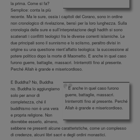
la prima. Come si fa?
Semplice: conta la più
recente. Ma le sure, ossia i capitoli del Corano, sono in ordine
non cronologico di rivelazione, bensì per la loro lunghezza. Sulla
cronologia delle sure e sull’interpretazione degli hadith si sono
scatenati i conflitti teologici fra le diverse correnti islamiche. Le
due principali sono il sunnismo e lo sciismo, peraltro divisi in
origine su una questione nient’affatto teologica: la successione al
potere politico dopo la morte di Maometto. E anche in quel caso
furono guerre, battaglie, massacri. Ininterrotti fino al presente.
Perché Allah è grande e misericordioso.
E Buddha? No, Buddha
E anche in quel caso furono
no. Buddha lo aggiungiamo
guerre, battaglie, massacri.
solo per amor di
Ininterrotti fino al presente. Perché
completezza, ché il
Allah è grande e misericordioso.
buddhismo non è una vera
e propria religione. Non
dovrebbe esserlo, almeno,
sebbene ne presenti alcune caratteristiche, come un complesso
di credenze, alcuni libri sacri e degli ordini monastici.