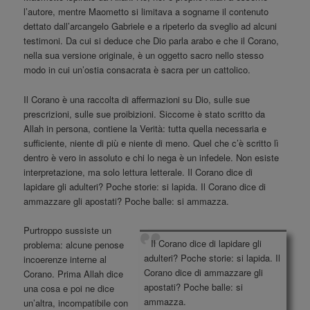
l’autore, mentre Maometto si limitava a sognarne il contenuto
dettato dall’arcangelo Gabriele e a ripeterlo da sveglio ad alcuni
testimoni. Da cui si deduce che Dio parla arabo e che il Corano,
nella sua versione originale, è un oggetto sacro nello stesso
modo in cui un’ostia consacrata è sacra per un cattolico.
Il Corano è una raccolta di affermazioni su Dio, sulle sue
prescrizioni, sulle sue proibizioni. Siccome è stato scritto da
Allah in persona, contiene la Verità: tutta quella necessaria e
sufficiente, niente di più e niente di meno. Quel che c’è scritto lì
dentro è vero in assoluto e chi lo nega è un infedele. Non esiste
interpretazione, ma solo lettura letterale. Il Corano dice di
lapidare gli adulteri? Poche storie: si lapida. Il Corano dice di
ammazzare gli apostati? Poche balle: si ammazza.
Purtroppo sussiste un
Il Corano dice di lapidare gli
problema: alcune penose
adulteri? Poche storie: si lapida. Il
incoerenze interne al
Corano dice di ammazzare gli
Corano. Prima Allah dice
apostati? Poche balle: si
una cosa e poi ne dice
ammazza.
un’altra, incompatibile con