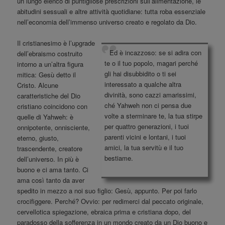
un lungo elenco di puntigliose prescrizioni sull’alimentazione, le
abitudini sessuali e altre attività quotidiane: tutta roba essenziale
nell’economia dell’immenso universo creato e regolato da Dio.
Il cristianesimo è l’upgrade
Ed è incazzoso: se si adira con
dell’ebraismo costruito
te o il tuo popolo, magari perché
intorno a un’altra figura
gli hai disubbidito o ti sei
mitica: Gesù detto il
interessato a qualche altra
Cristo. Alcune
divinità, sono cazzi amarissimi,
caratteristiche del Dio
ché Yahweh non ci pensa due
cristiano coincidono con
volte a sterminare te, la tua stirpe
quelle di Yahweh: è
per quattro generazioni, i tuoi
onnipotente, onnisciente,
parenti vicini e lontani, i tuoi
eterno, giusto,
amici, la tua servitù e il tuo
trascendente, creatore
bestiame.
dell’universo. In più è
buono e ci ama tanto. Ci
ama così tanto da aver
spedito in mezzo a noi suo figlio: Gesù, appunto. Per poi farlo
crocifiggere. Perché? Ovvio: per redimerci dal peccato originale,
cervellotica spiegazione, ebraica prima e cristiana dopo, del
paradosso della sofferenza in un mondo creato da un Dio buono e