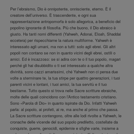
Per l’ebraismo, Dio è onnipotente, onnisciente, eterno. È il
creatore dell’universo. È trascendente, e ogni sua
rappresentazione antropomorfa è solo allegorica, a beneficio del
popolino ignorante di filosofia. Più che buono, il Dio ebraico è
giusto. Ha tanti nomi differenti (Yahweh, Adonai, Eloah, Shaddai
eccetera) per rispecchiarne la natura multiforme. Yahweh è
interessato agli umani, ma non a tutti: solo agli ebrei. Gli altri
popoli non contano se non in quanto vicini degli ebrei, ostili o
amici. Ed è incazzoso: se si adira con te o il tuo popolo, magari
perché gli hai disubbidito o ti sei interessato a qualche altra
divinità, sono cazzi amarissimi, ché Yahweh non ci pensa due
volte a sterminare te, la tua stirpe per quattro generazioni, i tuoi
parenti vicini e lontani, i tuoi amici, la tua servitù e il tuo
bestiame. Tutto questo si trova nelle Sacre scritture ebraiche,
molte delle quali coincidono con l’Antico testamento cristiano.
Sono «Parola di Dio» in quanto ispirate da Dio. Infatti Yahweh
parla: al popolo, ai profeti, ai re, ma anche al primo che passa.
La Sacre scritture contengono, oltre alle lodi rivolte a Yahweh, le
cronache delle vicende del suo popolo prediletto, costellate da
conquiste, guerre, genocidi, epidemie e sfighe varie, insieme a