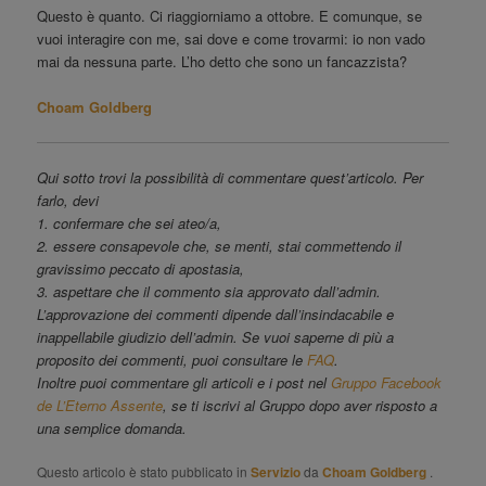
Questo è quanto. Ci riaggiorniamo a ottobre. E comunque, se
vuoi interagire con me, sai dove e come trovarmi: io non vado
mai da nessuna parte. L’ho detto che sono un fancazzista?
Choam Goldberg
Qui sotto trovi la possibilità di commentare quest’articolo. Per
farlo, devi
1. confermare che sei ateo/a,
2. essere consapevole che, se menti, stai commettendo il
gravissimo peccato di apostasia,
3. aspettare che il commento sia approvato dall’admin.
L’approvazione dei commenti dipende dall’insindacabile e
inappellabile giudizio dell’admin. Se vuoi saperne di più a
proposito dei commenti, puoi consultare le
FAQ
.
Inoltre puoi commentare gli articoli e i post nel
Gruppo Facebook
de L’Eterno Assente
, se ti iscrivi al Gruppo dopo aver risposto a
una semplice domanda.
Questo articolo è stato pubblicato in
Servizio
da
Choam Goldberg
.