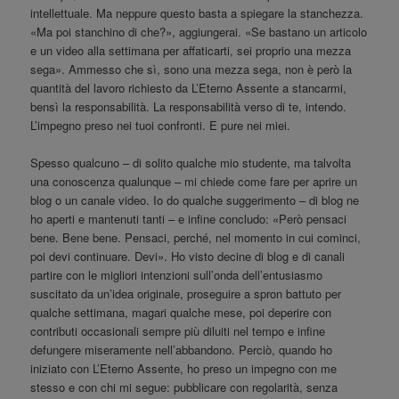
intellettuale. Ma neppure questo basta a spiegare la stanchezza.
«Ma poi stanchino di che?», aggiungerai. «Se bastano un articolo
e un video alla settimana per affaticarti, sei proprio una mezza
sega». Ammesso che sì, sono una mezza sega, non è però la
quantità del lavoro richiesto da L’Eterno Assente a stancarmi,
bensì la responsabilità. La responsabilità verso di te, intendo.
L’impegno preso nei tuoi confronti. E pure nei miei.
Spesso qualcuno – di solito qualche mio studente, ma talvolta
una conoscenza qualunque – mi chiede come fare per aprire un
blog o un canale video. Io do qualche suggerimento – di blog ne
ho aperti e mantenuti tanti – e infine concludo: «Però pensaci
bene. Bene bene. Pensaci, perché, nel momento in cui cominci,
poi devi continuare. Devi». Ho visto decine di blog e di canali
partire con le migliori intenzioni sull’onda dell’entusiasmo
suscitato da un’idea originale, proseguire a spron battuto per
qualche settimana, magari qualche mese, poi deperire con
contributi occasionali sempre più diluiti nel tempo e infine
defungere miseramente nell’abbandono. Perciò, quando ho
iniziato con L’Eterno Assente, ho preso un impegno con me
stesso e con chi mi segue: pubblicare con regolarità, senza