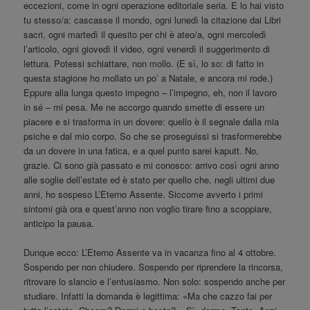
eccezioni, come in ogni operazione editoriale seria. E lo hai visto
tu stesso/a: cascasse il mondo, ogni lunedì la citazione dai Libri
sacri, ogni martedì il quesito per chi è ateo/a, ogni mercoledì
l’articolo, ogni giovedì il video, ogni venerdì il suggerimento di
lettura. Potessi schiattare, non mollo. (E sì, lo so: di fatto in
questa stagione ho mollato un po’ a Natale, e ancora mi rode.)
Eppure alla lunga questo impegno – l’impegno, eh, non il lavoro
in sé – mi pesa. Me ne accorgo quando smette di essere un
piacere e si trasforma in un dovere: quello è il segnale dalla mia
psiche e dal mio corpo. So che se proseguissi si trasformerebbe
da un dovere in una fatica, e a quel punto sarei kaputt. No,
grazie. Ci sono già passato e mi conosco: arrivo così ogni anno
alle soglie dell’estate ed è stato per quello che, negli ultimi due
anni, ho sospeso L’Eterno Assente. Siccome avverto i primi
sintomi già ora e quest’anno non voglio tirare fino a scoppiare,
anticipo la pausa.
Dunque ecco: L’Eterno Assente va in vacanza fino al 4 ottobre.
Sospendo per non chiudere. Sospendo per riprendere la rincorsa,
ritrovare lo slancio e l’entusiasmo. Non solo: sospendo anche per
studiare. Infatti la domanda è legittima: «Ma che cazzo fai per