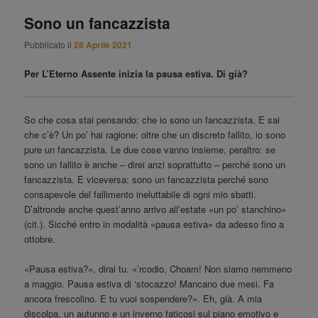
principale
Sono un fancazzista
Pubblicato il
28 Aprile 2021
Per L’Eterno Assente inizia la pausa estiva. Di già?
So che cosa stai pensando: che io sono un fancazzista. E sai
che c’è? Un po’ hai ragione: oltre che un discreto fallito, io sono
pure un fancazzista. Le due cose vanno insieme, peraltro: se
sono un fallito è anche – direi anzi soprattutto – perché sono un
fancazzista. E viceversa: sono un fancazzista perché sono
consapevole del fallimento ineluttabile di ogni mio sbatti.
D’altronde anche quest’anno arrivo all’estate «un po’ stanchino»
(cit.). Sicché entro in modalità «pausa estiva» da adesso fino a
ottobre.
«Pausa estiva?», dirai tu. «’rcodio, Choam! Non siamo nemmeno
a maggio. Pausa estiva di ‘stocazzo! Mancano due mesi. Fa
ancora frescolino. E tu vuoi sospendere?». Eh, già. A mia
discolpa, un autunno e un inverno faticosi sul piano emotivo e