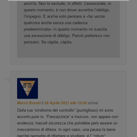
anch’io. Non lo escludo, in effetti. L’essenziale, in
questo momento, è non dover avvertire l’obbligo,
l’impegno. E anche solo pensare a «far uscire
qualcosa anche senza una cadenza
predeterminata» in questo momento mi suscita
una sensazione di obbligo. Perciò preferisco non
pensarci. Se càpita, càpita.
Marco Brenni
il
28 Aprile 2021 alle 10:00
scrive:
Della tua “sindrome del controllo” (puntiglioso) mi sono
accorto pure io. “Fancazzista” e insicuro, non appare con
evidenza: trasudi sicurezza che potrebbe però essere un
meccanismo di difesa. In ogni caso, una pausa fa bene
perché permette di riflettere e studiare: é l’ “otium”