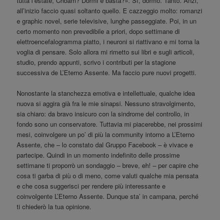
tutta l’estate, Choam? Dormi e basta?». Sì, dormo. Tanto. Anzi,
all’inizio faccio quasi soltanto quello. E cazzeggio molto: romanzi
e graphic novel, serie televisive, lunghe passeggiate. Poi, in un
certo momento non prevedibile a priori, dopo settimane di
elettroencefalogramma piatto, i neuroni si riattivano e mi torna la
voglia di pensare. Solo allora mi rimetto sui libri e sugli articoli,
studio, prendo appunti, scrivo i contributi per la stagione
successiva de L’Eterno Assente. Ma faccio pure nuovi progetti.
Nonostante la stanchezza emotiva e intellettuale, qualche idea
nuova si aggira già fra le mie sinapsi. Nessuno stravolgimento,
sia chiaro: da bravo insicuro con la sindrome del controllo, in
fondo sono un conservatore. Tuttavia mi piacerebbe, nei prossimi
mesi, coinvolgere un po’ di più la community intorno a L’Eterno
Assente, che – lo constato dal Gruppo Facebook – è vivace e
partecipe. Quindi in un momento indefinito delle prossime
settimane ti proporrò un sondaggio – breve, eh! – per capire che
cosa ti garba di più o di meno, come valuti qualche mia pensata
e che cosa suggerisci per rendere più interessante e
coinvolgente L’Eterno Assente. Dunque sta’ in campana, perché
ti chiederò la tua opinione.