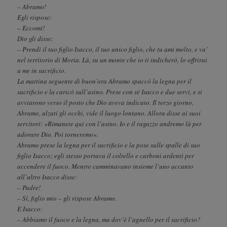
– Abramo!
Egli rispose:
– Eccomi!
Dio gli disse:
– Prendi il tuo figlio Isacco, il tuo unico figlio, che tu ami molto, e va’
nel territorio di Moria. Là, su un monte che io ti indicherò, lo offrirai
a me in sacrificio.
La mattina seguente di buon’ora Abramo spaccò la legna per il
sacrificio e la caricò sull’asino. Prese con sé Isacco e due servi, e si
avviarono verso il posto che Dio aveva indicato. Il terzo giorno,
Abramo, alzati gli occhi, vide il luogo lontano. Allora disse ai suoi
servitori: «Rimanete qui con l’asino. Io e il ragazzo andremo là per
adorare Dio. Poi torneremo».
Abramo prese la legna per il sacrificio e la pose sulle spalle di suo
figlio Isacco; egli stesso portava il coltello e carboni ardenti per
accendere il fuoco. Mentre camminavano insieme l’uno accanto
all’altro Isacco disse:
– Padre!
– Sì, figlio mio – gli rispose Abramo.
E Isacco:
– Abbiamo il fuoco e la legna, ma dov’è l’agnello per il sacrificio?