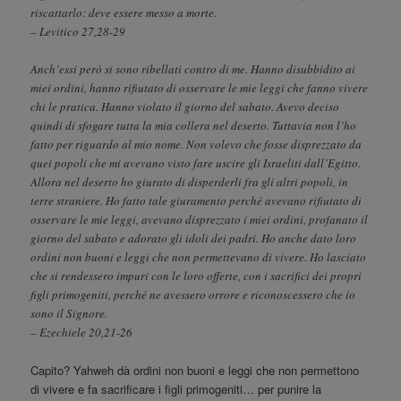
riscattarlo: deve essere messo a morte.
– Levitico 27,28-29
Anch’essi però si sono ribellati contro di me. Hanno disubbidito ai
miei ordini, hanno rifiutato di osservare le mie leggi che fanno vivere
chi le pratica. Hanno violato il giorno del sabato. Avevo deciso
quindi di sfogare tutta la mia collera nel deserto. Tuttavia non l’ho
fatto per riguardo al mio nome. Non volevo che fosse disprezzato da
quei popoli che mi avevano visto fare uscire gli Israeliti dall’Egitto.
Allora nel deserto ho giurato di disperderli fra gli altri popoli, in
terre straniere. Ho fatto tale giuramento perché avevano rifiutato di
osservare le mie leggi, avevano disprezzato i miei ordini, profanato il
giorno del sabato e adorato gli idoli dei padri. Ho anche dato loro
ordini non buoni e leggi che non permettevano di vivere. Ho lasciato
che si rendessero impuri con le loro offerte, con i sacrifici dei propri
figli primogeniti, perché ne avessero orrore e riconoscessero che io
sono il Signore.
– Ezechiele 20,21-26
Capito? Yahweh dà ordini non buoni e leggi che non permettono
di vivere e fa sacrificare i figli primogeniti… per punire la