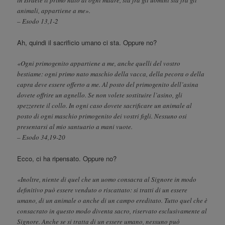
animali, appartiene a me».
– Esodo 13,1-2
Ah, quindi il sacrificio umano ci sta. Oppure no?
«Ogni primogenito appartiene a me, anche quelli del vostro
bestiame: ogni primo nato maschio della vacca, della pecora o della
capra deve essere offerto a me. Al posto del primogenito dell’asina
dovete offrire un agnello. Se non volete sostituire l’asino, gli
spezzerete il collo. In ogni caso dovete sacrificare un animale al
posto di ogni maschio primogenito dei vostri figli. Nessuno osi
presentarsi al mio santuario a mani vuote.
– Esodo 34,19-20
Ecco, ci ha ripensato. Oppure no?
«Inoltre, niente di quel che un uomo consacra al Signore in modo
definitivo può essere venduto o riscattato: si tratti di un essere
umano, di un animale o anche di un campo ereditato. Tutto quel che è
consacrato in questo modo diventa sacro, riservato esclusivamente al
Signore. Anche se si tratta di un essere umano, nessuno può