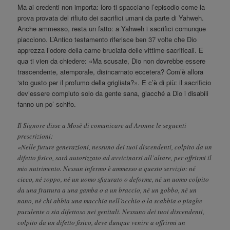
Ma ai credenti non importa: loro ti spacciano l’episodio come la
prova provata del rifiuto dei sacrifici umani da parte di Yahweh.
Anche ammesso, resta un fatto: a Yahweh i sacrifici comunque
piacciono. L’Antico testamento riferisce ben 37 volte che Dio
apprezza l’odore della carne bruciata delle vittime sacrificali. E
qua ti vien da chiedere: «Ma scusate, Dio non dovrebbe essere
trascendente, atemporale, disincarnato eccetera? Com’è allora
‘sto gusto per il profumo della grigliata?». E c’è di più: il sacrificio
dev’essere compiuto solo da gente sana, giacché a Dio i disabili
fanno un po’ schifo.
Il Signore disse a Mosè di comunicare ad Aronne le seguenti
prescrizioni:
«Nelle future generazioni, nessuno dei tuoi discendenti, colpito da un
difetto fisico, sarà autorizzato ad avvicinarsi all’altare, per offrirmi il
mio nutrimento. Nessun infermo è ammesso a questo servizio: né
cieco, né zoppo, né un uomo sfigurato o deforme, né un uomo colpito
da una frattura a una gamba o a un braccio, né un gobbo, né un
nano, né chi abbia una macchia nell’occhio o la scabbia o piaghe
purulente o sia difettoso nei genitali. Nessuno dei tuoi discendenti,
colpito da un difetto fisico, deve dunque venire a offrirmi un