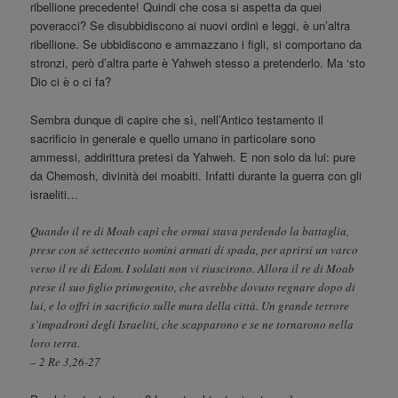
ribellione precedente! Quindi che cosa si aspetta da quei
poveracci? Se disubbidiscono ai nuovi ordini e leggi, è un’altra
ribellione. Se ubbidiscono e ammazzano i figli, si comportano da
stronzi, però d’altra parte è Yahweh stesso a pretenderlo. Ma ‘sto
Dio ci è o ci fa?
Sembra dunque di capire che sì, nell’Antico testamento il
sacrificio in generale e quello umano in particolare sono
ammessi, addirittura pretesi da Yahweh. E non solo da lui: pure
da Chemosh, divinità dei moabiti. Infatti durante la guerra con gli
israeliti…
Quando il re di Moab capì che ormai stava perdendo la battaglia,
prese con sé settecento uomini armati di spada, per aprirsi un varco
verso il re di Edom. I soldati non vi riuscirono. Allora il re di Moab
prese il suo figlio primogenito, che avrebbe dovuto regnare dopo di
lui, e lo offrì in sacrificio sulle mura della città. Un grande terrore
s’impadronì degli Israeliti, che scapparono e se ne tornarono nella
loro terra.
– 2 Re 3,26-27