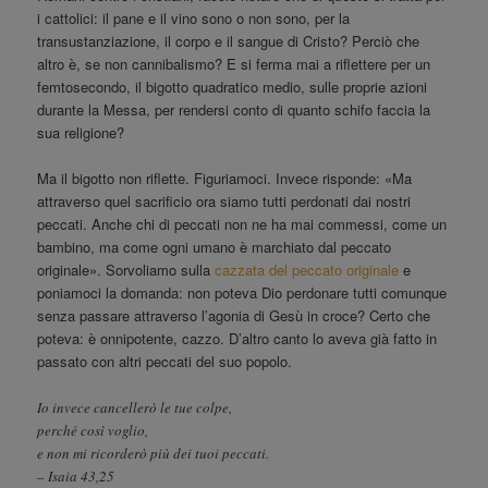
i cattolici: il pane e il vino sono o non sono, per la
transustanziazione, il corpo e il sangue di Cristo? Perciò che
altro è, se non cannibalismo? E si ferma mai a riflettere per un
femtosecondo, il bigotto quadratico medio, sulle proprie azioni
durante la Messa, per rendersi conto di quanto schifo faccia la
sua religione?
Ma il bigotto non riflette. Figuriamoci. Invece risponde: «Ma
attraverso quel sacrificio ora siamo tutti perdonati dai nostri
peccati. Anche chi di peccati non ne ha mai commessi, come un
bambino, ma come ogni umano è marchiato dal peccato
originale». Sorvoliamo sulla
cazzata del peccato originale
e
poniamoci la domanda: non poteva Dio perdonare tutti comunque
senza passare attraverso l’agonia di Gesù in croce? Certo che
poteva: è onnipotente, cazzo. D’altro canto lo aveva già fatto in
passato con altri peccati del suo popolo.
Io invece cancellerò le tue colpe,
perché così voglio,
e non mi ricorderò più dei tuoi peccati.
– Isaia 43,25