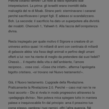
Perché cotanto terrore? Le note al testo riportano due
interpretazioni. La prima: gli israeliti erano inorriditi dalla
malvagità del re di Moab. Strano però: sterminavano i cananei
perché sacrificavano i propri figli. E adesso si scandalizzano.
Boh. La seconda: il sacrificio ha dato un superpotere alla divinità
dei moabiti. Chemosh 1, Yahweh 0. Alla faccia dell’onnipotenza
divina.
Resta inspiegato per quale motivo il Signore e creatore di un
universo antico quasi 14 miliardi di anni con centinaia di miliardi
di galassie abbia ‘sta fissa degli animali e perfino degli umani
offerti a lui: non ha niente di meglio da pretendere dai suoi fedeli?
Chessò… il rispetto della vita e dell’ambiente, l’amore
reciproco… cose così. «Cose che infatti», afferma l’apologeta
bigotto cristiano, «si trovano nel Nuovo testamento!».
Già, il Nuovo testamento. L’upgrade della Rivelazione.
Praticamente la Rivelazione 2.0. Perché – caso mai non te ne
fossi accorto – Dio si rivela in modo progressivo attraverso la
«pedagogia divina». Non poteva mica spiegare tutto in maniera
palese e inequivocabile fin dal principio: ama il prossimo tuo
come stesso, perdona i tuoi nemici, offri l’altra guancia. Né