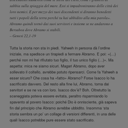
sabbia sulla spiaggia del mare. Essi si impadroniranno delle città dei
loro nemici. E per mezzo dei tuoi discendenti si diranno benedetti
tutti i popoli della terra perché tu hai ubbidito alla mia parola».
Abramo quindi tornò dai suoi servitori e insieme se ne andarono a
Bersabea dove Abramo si stabilì.
– Genesi 22,1-19
Tutta la storia non sta in piedi. Yahweh in persona dà l’ordine
iniziale, ma spedisce un tirapiedi a fermare Abramo. E poi: «(…)
perché non mi hai rifiutato tuo figlio, il tuo unico figlio (…)». Ma
aspetta: mica ne siamo sicuri. Magari Abramo, dopo aver
sollevato il coltello, avrebbe potuto ripensarci. Come fa Yahweh a
esser sicuro? Che cosa ha «fatto» Abramo? Forse Isacco lo ha
sacrificato davvero. Del resto alla fine lui, Abramo, torna dai
servitori e se ne va con loro. Isacco dov’è? Boh. Oltretutto la
sceneggiata poteva essere evitata, peraltro risparmiando lo
spavento al povero Isacco: poiché Dio è onnisciente, già sapeva
fin dal principio che Abramo avrebbe ubbidito. Insomma ‘sta
storia sembra un po’ un collage di versioni differenti, in una delle
quali Isacco potrebbe pure essere stato sacrificato.