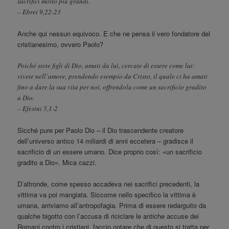
sacrifici molto più grandi.
– Ebrei 9,22-23
Anche qui nessun equivoco. E che ne pensa il vero fondatore del
cristianesimo, ovvero Paolo?
Poiché siete figli di Dio, amati da lui, cercate di essere come lui:
vivete nell’amore, prendendo esempio da Cristo, il quale ci ha amati
fino a dare la sua vita per noi, offrendola come un sacrificio gradito
a Dio.
– Efesini 5,1-2
Sicché pure per Paolo Dio – il Dio trascendente creatore
dell’universo antico 14 miliardi di anni eccetera – gradisce il
sacrificio di un essere umano. Dice proprio così: «un sacrificio
gradito a Dio». Mica cazzi.
D’altronde, come spesso accadeva nei sacrifici precedenti, la
vittima va poi mangiata. Siccome nello specifico la vittima è
umana, arriviamo all’antropofagia. Prima di essere redarguito da
qualche bigotto con l’accusa di riciclare le antiche accuse dei
Romani contro i cristiani, faccio notare che di questo si tratta per