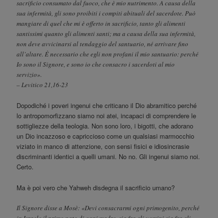
sacrificio consumato dal fuoco, che è mio nutrimento. A causa della
sua infermità, gli sono proibiti i compiti abituali del sacerdote. Può
mangiare di quel che mi è offerto in sacrificio, tanto gli alimenti
santissimi quanto gli alimenti santi; ma a causa della sua infermità,
non deve avvicinarsi al tendaggio del santuario, né arrivare fino
all’altare. È necessario che egli non profani il mio santuario: perché
Io sono il Signore, e sono io che consacro i sacerdoti al mio
servizio».
– Levitico 21,16-23
Dopodiché i poveri ingenui che criticano il Dio abramitico perché
lo antropomorfizzano siamo noi atei, incapaci di comprendere le
sottigliezze della teologia. Non sono loro, i bigotti, che adorano
un Dio incazzoso e capriccioso come un qualsiasi marmocchio
viziato in manco di attenzione, con sensi fisici e idiosincrasie
discriminanti identici a quelli umani. No no. Gli ingenui siamo noi.
Certo.
Ma è poi vero che Yahweh disdegna il sacrificio umano?
Il Signore disse a Mosè: «Devi consacrarmi ogni primogenito, perché
in Israele il primo nato di ogni madre, sia fra gli uomini sia fra gli