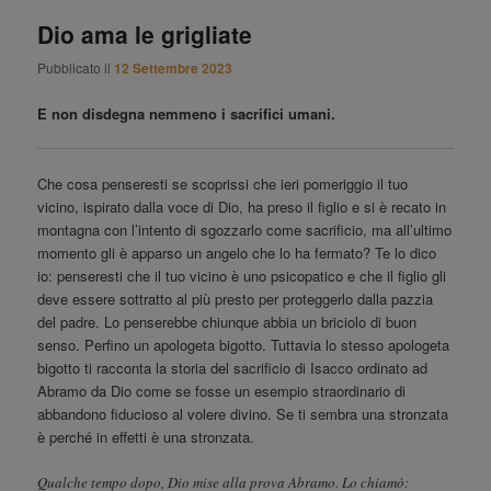
Dio ama le grigliate
Pubblicato il
12 Settembre 2023
E non disdegna nemmeno i sacrifici umani.
Che cosa penseresti se scoprissi che ieri pomeriggio il tuo
vicino, ispirato dalla voce di Dio, ha preso il figlio e si è recato in
montagna con l’intento di sgozzarlo come sacrificio, ma all’ultimo
momento gli è apparso un angelo che lo ha fermato? Te lo dico
io: penseresti che il tuo vicino è uno psicopatico e che il figlio gli
deve essere sottratto al più presto per proteggerlo dalla pazzia
del padre. Lo penserebbe chiunque abbia un briciolo di buon
senso. Perfino un apologeta bigotto. Tuttavia lo stesso apologeta
bigotto ti racconta la storia del sacrificio di Isacco ordinato ad
Abramo da Dio come se fosse un esempio straordinario di
abbandono fiducioso al volere divino. Se ti sembra una stronzata
è perché in effetti è una stronzata.
Qualche tempo dopo, Dio mise alla prova Abramo. Lo chiamò: