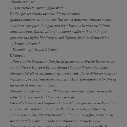
Abramo rispose:
– Ci penserà Dio stesso, figlio mio!
E i due proseguirono insieme il loro cammino.
Quando giunsero al luogo che Dio aveva indicato, Abramo costruì
un altare e preparò la legna, poi legò Isacco e lo pose sull’altare
sopra la legna. Quindi allungò la mano e afferrò il coltello per
sgozzare suo figlio. Ma l’angelo del Signore lo chiamò dal cielo:
– Abramo, Abramo!
– Eccomi! – gli rispose Abramo.
E l’angelo:
– Non colpire il ragazzo. Non fargli alcun male! Ora ho la prova che
tu ubbidisci a Dio, perché non gli hai rifiutato il tuo unico figlio.
Abramo alzò gli occhi, guardò attorno e vide dietro di lui un montone
impigliato per le corna in un cespuglio. Andò a prenderlo e lo offrì in
sacrificio al posto di suo figlio.
Abramo chiamò quel luogo ‘Il Signore provvede’, e ancora oggi la
gente dice: ‘Sul monte il Signore provvede’.
Dal cielo l’angelo del Signore chiamò Abramo per la seconda volta e
gli disse: «Così parla il Signore: Perché ti sei comportato così,
perché non mi hai rifiutato tuo figlio, il tuo unico figlio, giuro su me
stesso: io ti benedirò in modo straordinario e renderò i tuoi
discendenti numerosi come le stelle del cielo, come i granelli di