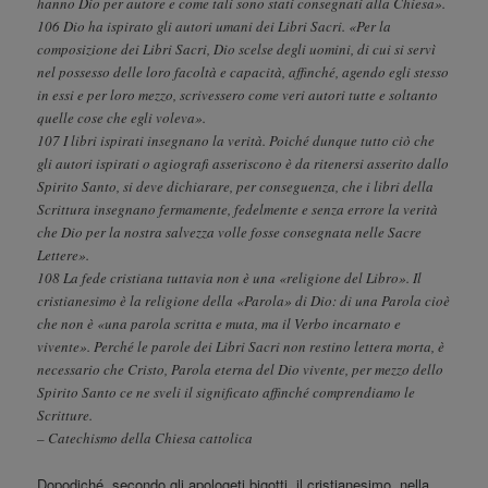
hanno Dio per autore e come tali sono stati consegnati alla Chiesa».
106 Dio ha ispirato gli autori umani dei Libri Sacri. «Per la
composizione dei Libri Sacri, Dio scelse degli uomini, di cui si servì
nel possesso delle loro facoltà e capacità, affinché, agendo egli stesso
in essi e per loro mezzo, scrivessero come veri autori tutte e soltanto
quelle cose che egli voleva».
107 I libri ispirati insegnano la verità. Poiché dunque tutto ciò che
gli autori ispirati o agiografi asseriscono è da ritenersi asserito dallo
Spirito Santo, si deve dichiarare, per conseguenza, che i libri della
Scrittura insegnano fermamente, fedelmente e senza errore la verità
che Dio per la nostra salvezza volle fosse consegnata nelle Sacre
Lettere».
108 La fede cristiana tuttavia non è una «religione del Libro». Il
cristianesimo è la religione della «Parola» di Dio: di una Parola cioè
che non è «una parola scritta e muta, ma il Verbo incarnato e
vivente». Perché le parole dei Libri Sacri non restino lettera morta, è
necessario che Cristo, Parola eterna del Dio vivente, per mezzo dello
Spirito Santo ce ne sveli il significato affinché comprendiamo le
Scritture.
– Catechismo della Chiesa cattolica
Dopodiché, secondo gli apologeti bigotti, il cristianesimo, nella