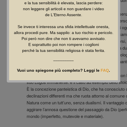
«esistente» un qualunque «essere» collocato al di fuor
e la tua sensibilità è elevata, lascia perdere:
non leggere gli articoli e non guardare i video
Aristotele, per spiegare il movimento dell’universo se
de L'Eterno Assente.
divina, sosteneva che gli enti naturali tendessero ver
Se invece ti interessa una sfida intellettuale onesta,
l’amato o l’amata. In altre parole, il mutamento degli og
allora procedi pure. Ma sappilo: a tuo rischio e pericolo.
finalistici, perché questi erano considerati teleologicame
Poi però non dire che non ti avevamo avvisato.
supremo che quindi poteva muovere senza muoversi, 
E soprattutto poi non rompere i coglioni
Spiegazione molto affascinante e ingegnosa, senza du
perché la tua sensibilità religiosa è stata ferita.
obsoleta e improponibile nell’attuale contesto cosmolo
–––––––––
completamente accantonate le «cause finali», in quanto p
Vuoi uno spiegone più completo? Leggi le
FAQ
.
Altri modelli filosofici di Dio tendono a identificarlo co
suo Logos immanente: è il caso ad esempio dello stoic
È la concezione panteistica di Dio, che ha conosciuto
declinazioni differenti ma che ruota attorno al comune
Natura come un tutt’uno, senza dualismi. Il vantaggio 
aggirare l’annosa questione del passaggio da Dio (perf
mondo (imperfetto, mutevole e materiale).