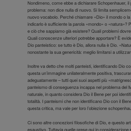
Nondimeno, come ebbe a dichiarare Schopenhauer, il 
problema: non dice nulla di nuovo. Si limita sempliceme
nuovo vocabolo. Perché chiamare «Dio» il mondo o la 
indicarlo è sufficiente la parola «mondo» o «natura»? P
e ciò che sappiamo già esistere? Quali problemi dovreb
Quali conoscenze ulteriori potrebbe apportare? È evident
Dio panteistico: se tutto è Dio, allora nulla è Dio. «N
nonostante la sua genericità: meglio limitarsi a utilizzar
Inoltre va detto che molti panteisti, identificando Dio c
questa un’immagine unilateralmente positiva, trascur
adeguatamente – tutti quei suoi aspetti più «matrigne
panteismo di conseguenza incappa nel problema del Ma
naturale, in quanto considera Dio il Bene per poi identif
totalità. I panteismi che non identificano Dio con il B
questa critica, ma vale per loro l’obiezione schopenhau
Ci sono altre concezioni filosofiche di Dio, e questo ar
esaustivo. Tuttavia quelle prese qui in considerazione