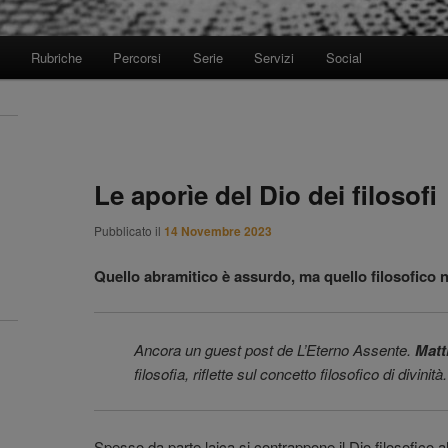
Rubriche
Percorsi
Serie
Servizi
Social
Le aporìe del Dio dei filosofi
Pubblicato il
14 Novembre 2023
Quello abramitico è assurdo, ma quello filosofico 
Ancora un guest post de L’Eterno Assente.
Matt
filosofia, riflette sul concetto filosofico di divinità.
Spesso da parte laica si contrappone il Dio filosofico