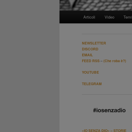
Menù
Articoli
Video
Temi
Vai
principale
al
NEWSLETTER
contenuto
DISCORD
EMAIL
FEED RSS
–
(Che roba è?)
principale
YOUTUBE
TELEGRAM
«IO SENZA DIO» – STORIE