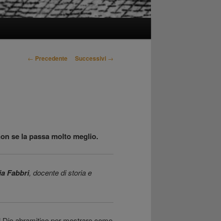
Navigazione
←
Precedente
Successivi
→
articolo
non se la passa molto meglio.
ia Fabbri
, docente di storia e
 al Dio abramitico per mostrare come