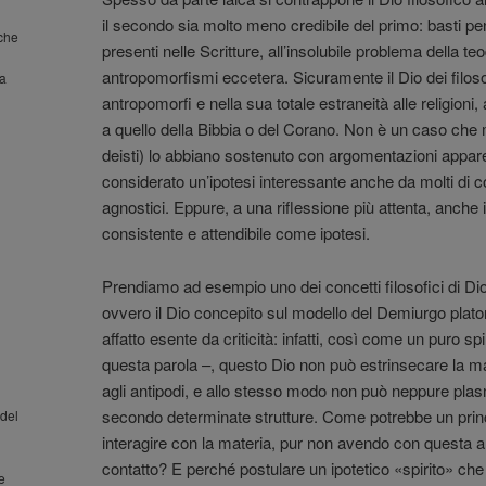
il secondo sia molto meno credibile del primo: basti pe
nche
presenti nelle Scritture, all’insolubile problema della teo
antropomorfismi eccetera. Sicuramente il Dio dei filoso
la
antropomorfi e nella sua totale estraneità alle religioni,
a quello della Bibbia o del Corano. Non è un caso che mo
deisti) lo abbiano sostenuto con argomentazioni appar
considerato un’ipotesi interessante anche da molti di co
agnostici. Eppure, a una riflessione più attenta, anche i
consistente e attendibile come ipotesi.
Prendiamo ad esempio uno dei concetti filosofici di Dio
ovvero il Dio concepito sul modello del Demiurgo plato
affatto esente da criticità: infatti, così come un puro sp
questa parola –, questo Dio non può estrinsecare la 
agli antipodi, e allo stesso modo non può neppure plas
secondo determinate strutture. Come potrebbe un prin
del
interagire con la materia, pur non avendo con questa al
contatto? E perché postulare un ipotetico «spirito» che 
 e