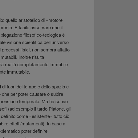
o: quello aristotelico di «motore
mento. È facile osservare che il
iegazione filosofico-teologica è
le visione scientifica dell’universo
 processi fisici, non sembra affatto
tabili. Inoltre risulta
una realtà completamente immobile
nte immutabile.
di fuori del tempo e dello spazio e
o che per poter causare o subire
 dimensione temporale. Ma ha senso
ofi (ad esempio il tardo Platone, gli
 definito come «esistente» tutto ciò
bire effetti/mutamenti). In base a
oblematico poter definire