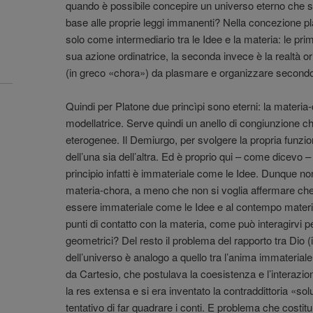
quando è possibile concepire un universo eterno che si 
base alle proprie leggi immanenti? Nella concezione pl
solo come intermediario tra le Idee e la materia: le prime
sua azione ordinatrice, la seconda invece è la realtà o
(in greco «chora») da plasmare e organizzare second
Quindi per Platone due princìpi sono eterni: la materia
modellatrice. Serve quindi un anello di congiunzione c
eterogenee. Il Demiurgo, per svolgere la propria funzi
dell’una sia dell’altra. Ed è proprio qui – come dicevo – 
principio infatti è immateriale come le Idee. Dunque no
materia-chora, a meno che non si voglia affermare c
essere immateriale come le Idee e al contempo materi
punti di contatto con la materia, come può interagirvi p
geometrici? Del resto il problema del rapporto tra Dio
dell’universo è analogo a quello tra l’anima immateriale
da Cartesio, che postulava la coesistenza e l’interazio
la res extensa e si era inventato la contraddittoria «so
tentativo di far quadrare i conti. E problema che costitu