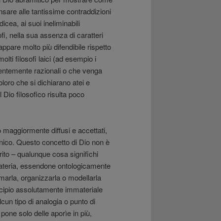
nsare alle tantissime contraddizioni
dicea, ai suoi ineliminabili
fi, nella sua assenza di caratteri
 appare molto più difendibile rispetto
lti filosofi laici (ad esempio i
entemente razionali o che venga
loro che si dichiarano atei e
l Dio filosofico risulta poco
 maggiormente diffusi e accettati,
nico. Questo concetto di Dio non è
irito – qualunque cosa significhi
materia, essendone ontologicamente
marla, organizzarla o modellarla
cipio assolutamente immateriale
cun tipo di analogia o punto di
pone solo delle aporìe in più,