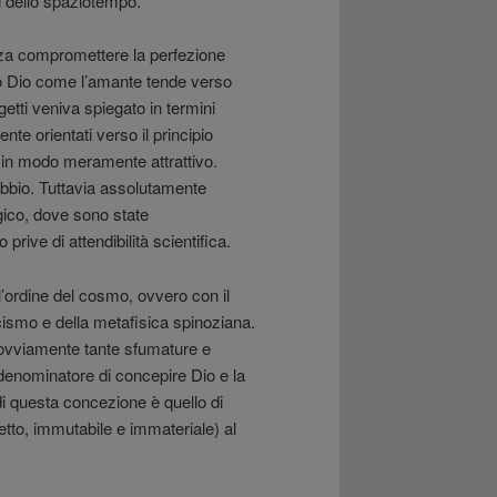
i dello spaziotempo.
nza compromettere la perfezione
so Dio come l’amante tende verso
getti veniva spiegato in termini
nte orientati verso il principio
in modo meramente attrattivo.
bbio. Tuttavia assolutamente
gico, dove sono state
rive di attendibilità scientifica.
n l’ordine del cosmo, ovvero con il
ismo e della metafisica spinoziana.
 ovviamente tante sfumature e
 denominatore di concepire Dio e la
di questa concezione è quello di
etto, immutabile e immateriale) al