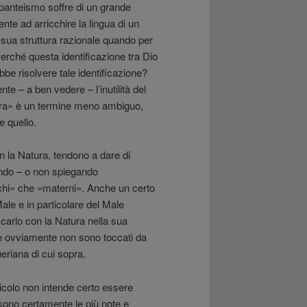
panteismo soffre di un grande
nte ad arricchire la lingua di un
sua struttura razionale quando per
erché questa identificazione tra Dio
be risolvere tale identificazione?
e – a ben vedere – l’inutilità del
atura» è un termine meno ambiguo,
e quello.
on la Natura, tendono a dare di
ando – o non spiegando
schi» che «materni». Anche un certo
le e in particolare del Male
icarlo con la Natura nella sua
ene ovviamente non sono toccati da
eriana di cui sopra.
ticolo non intende certo essere
 sono certamente le più note e