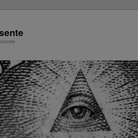
sente
e cazzate