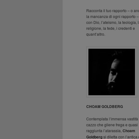
Racconta il tuo rapporto – o a
la mancanza di ogni rapporto –
con Dio, l’ateismo, la teologia, 
religione, la fede, i credenti e
quant’altro.
CHOAM GOLDBERG
Contemplata l’immensa vastità 
cazzo che gliene frega e quasi
raggiunta l’atarassìa,
Choam
Goldberg
si diletta con l’antica