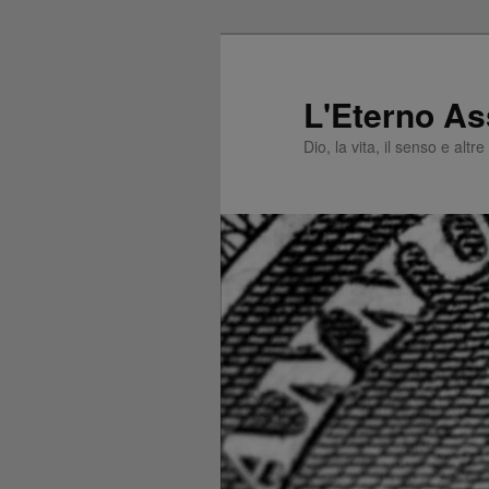
L'Eterno As
Dio, la vita, il senso e altr