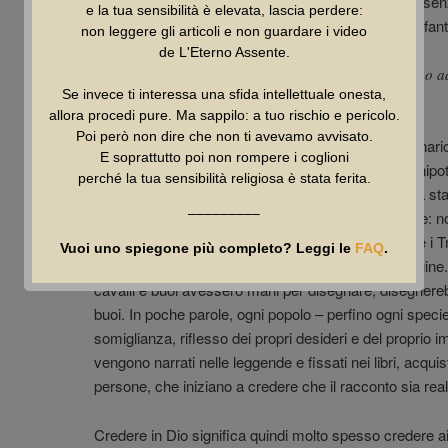
Già nell’Ottocento Ludwig Feuerbach lo affermava senz
e la tua sensibilità è elevata, lascia perdere:
proiezioni dell’essere umano, creature della nostra fanta
non leggere gli articoli e non guardare i video
de L'Eterno Assente.
Non è Dio ad aver creato l’uomo, ma è l’uomo a
Se invece ti interessa una sfida intellettuale onesta,
– Ludwig Feuerbach
allora procedi pure. Ma sappilo: a tuo rischio e pericolo.
Poi però non dire che non ti avevamo avvisato.
Gli esseri umani hanno attribuito a un ente immaginario 
E soprattutto poi non rompere i coglioni
essi vorrebbero avere (perfezione, immortalità, onnipot
perché la tua sensibilità religiosa è stata ferita.
davanti alla propria creazione. Questo concetto era sta
–––––––––
ironico, già 2500 anni fa dal filosofo greco Senofane: no
dèi come uomini neri e con il naso camuso, mentre i Tr
Vuoi uno spiegone più completo? Leggi le
FAQ
.
e capelli rossi, insomma ciascuno a propria immagine.
cavalli e buoi avessero mani per disegnare, disegnerebbe
buoi. In poche parole, ogni popolo – perfino ogni specie
somiglianza, riflesso dei propri desideri e del proprio
vengono narrati nelle leggende e fissati nei libri, acqui
persone, che iniziano a credere che il racconto sia real
Credere in Dio significa quindi molto spesso credere ai