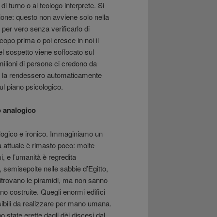
i turno o al teologo interprete. Si
one: questo non avviene solo nella
 per vero senza verificarlo di
opo prima o poi cresce in noi il
el sospetto viene soffocato sul
 milioni di persone ci credono da
ria la rendessero automaticamente
ul piano psicologico.
o analogico
alogico e ironico. Immaginiamo un
à attuale è rimasto poco: molte
 e l’umanità è regredita
, semisepolte nelle sabbie d’Egitto,
 Ritrovano le piramidi, ma non sanno
ono costruite. Quegli enormi edifici
sibili da realizzare per mano umana.
 state erette dagli dèi discesi dal