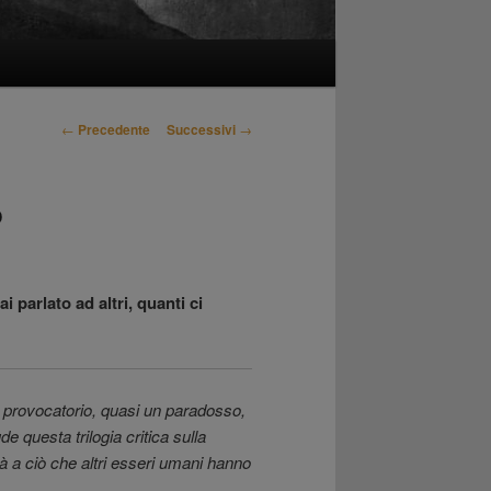
Navigazione
←
Precedente
Successivi
→
articolo
o
parlato ad altri, quanti ci
a provocatorio, quasi un paradosso,
de questa trilogia critica sulla
ltà a ciò che altri esseri umani hanno