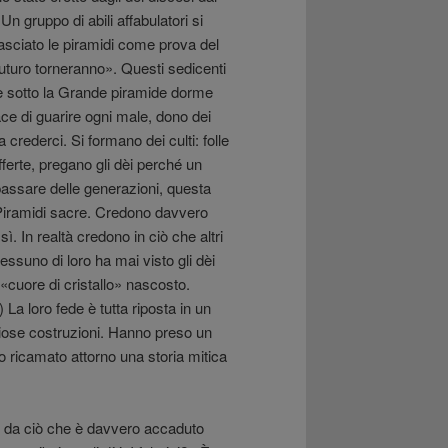
Un gruppo di abili affabulatori si
lasciato le piramidi come prova del
uturo torneranno». Questi sedicenti
he sotto la Grande piramide dorme
ce di guarire ogni male, dono dei
a crederci. Si formano dei culti: folle
fferte, pregano gli dèi perché un
 passare delle generazioni, questa
 Piramidi sacre. Credono davvero
 sì. In realtà credono in ciò che altri
ssuno di loro ha mai visto gli dèi
«cuore di cristallo» nascosto.
 La loro fede è tutta riposta in un
teriose costruzioni. Hanno preso un
o ricamato attorno una storia mitica
 da ciò che è davvero accaduto