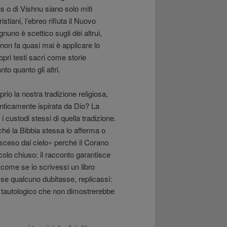
eus o di Vishnu siano solo miti
istiani, l’ebreo rifiuta il Nuovo
gnuno è scettico sugli dèi altrui,
 non fa quasi mai è applicare lo
pri testi sacri come storie
to quanto gli altri.
io la nostra tradizione religiosa,
utenticamente ispirata da Dio? La
custodi stessi di quella tradizione.
ché la Bibbia stessa lo afferma o
isceso dal cielo» perché il Corano
colo chiuso: il racconto garantisce
 come se io scrivessi un libro
 se qualcuno dubitasse, replicassi:
to tautologico che non dimostrerebbe