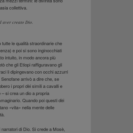
a mezzi termini: le divinità sono
sia collettiva.
d aver creato Dio.
tutte le qualità straordinarie che
enza) e poi si sono inginocchiati
to intuito, in modo ancora più
tò che gli Etiopi raffiguravano gli
aci li dipingevano con occhi azzurri
 Senofane arrivò a dire che, se
ro i propri dèi simili a cavalli e
 – si crea un dio a propria
 immaginario. Quando poi questi dèi
stano «vita» nella mente delle
tà.
 narratori di Dio. Si crede a Mosè,