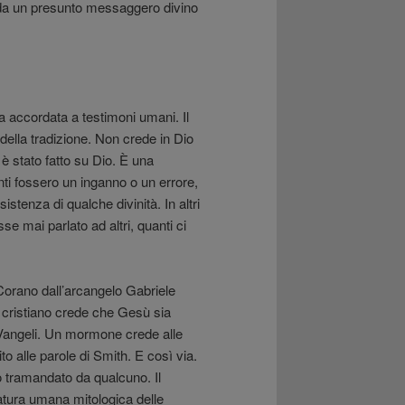
e da un presunto messaggero divino
a accordata a testimoni umani. Il
i della tradizione. Non crede in Dio
è stato fatto su Dio. È una
nti fossero un inganno o un errore,
stenza di qualche divinità. In altri
 mai parlato ad altri, quanti ci
orano dall’arcangelo Gabriele
n cristiano crede che Gesù sia
 Vangeli. Un mormone crede alle
to alle parole di Smith. E così via.
 tramandato da qualcuno. Il
atura umana mitologica delle