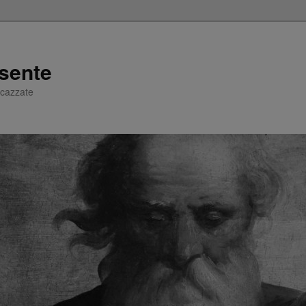
sente
e cazzate