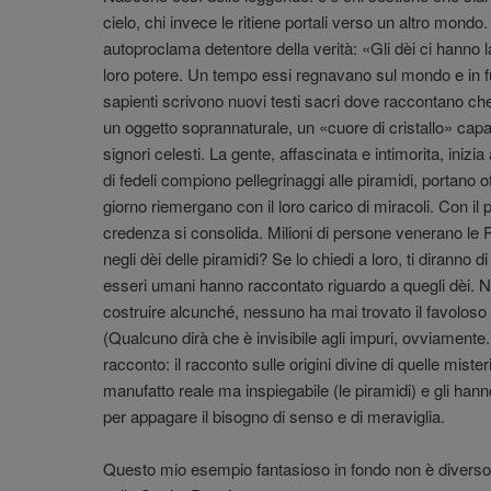
cielo, chi invece le ritiene portali verso un altro mondo. 
autoproclama detentore della verità: «Gli dèi ci hanno 
loro potere. Un tempo essi regnavano sul mondo e in f
sapienti scrivono nuovi testi sacri dove raccontano c
un oggetto soprannaturale, un «cuore di cristallo» capa
signori celesti. La gente, affascinata e intimorita, inizia 
di fedeli compiono pellegrinaggi alle piramidi, portano o
giorno riemergano con il loro carico di miracoli. Con il
credenza si consolida. Milioni di persone venerano le
negli dèi delle piramidi? Se lo chiedi a loro, ti diranno di
esseri umani hanno raccontato riguardo a quegli dèi. Ne
costruire alcunché, nessuno ha mai trovato il favoloso 
(Qualcuno dirà che è invisibile agli impuri, ovviamente.)
racconto: il racconto sulle origini divine di quelle mis
manufatto reale ma inspiegabile (le piramidi) e gli hann
per appagare il bisogno di senso e di meraviglia.
Questo mio esempio fantasioso in fondo non è diverso