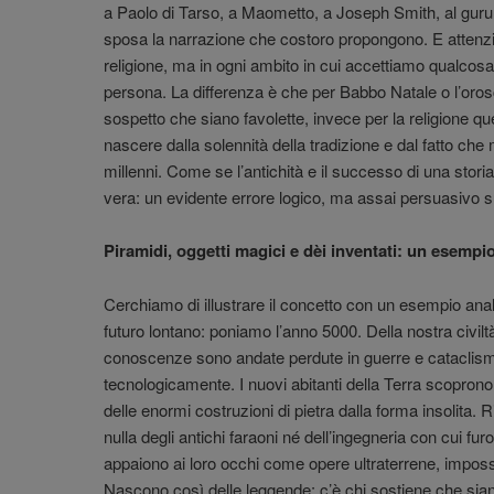
a Paolo di Tarso, a Maometto, a Joseph Smith, al guru d
sposa la narrazione che costoro propongono. E attenzi
religione, ma in ogni ambito in cui accettiamo qualcosa
persona. La differenza è che per Babbo Natale o l’orosc
sospetto che siano favolette, invece per la religione qu
nascere dalla solennità della tradizione e dal fatto che
millenni. Come se l’antichità e il successo di una sto
vera: un evidente errore logico, ma assai persuasivo s
Piramidi, oggetti magici e dèi inventati: un esempi
Cerchiamo di illustrare il concetto con un esempio an
futuro lontano: poniamo l’anno 5000. Della nostra civilt
conoscenze sono andate perdute in guerre e cataclismi,
tecnologicamente. I nuovi abitanti della Terra scoprono
delle enormi costruzioni di pietra dalla forma insolita.
nulla degli antichi faraoni né dell’ingegneria con cui fur
appaiono ai loro occhi come opere ultraterrene, impos
Nascono così delle leggende: c’è chi sostiene che siano