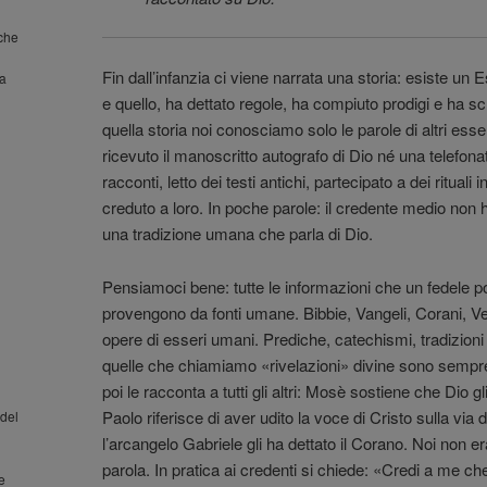
nche
Fin dall’infanzia ci viene narrata una storia: esiste u
la
e quello, ha dettato regole, ha compiuto prodigi e ha scrit
quella storia noi conosciamo solo le parole di altri es
ricevuto il manoscritto autografo di Dio né una telefona
racconti, letto dei testi antichi, partecipato a dei ritua
creduto a loro. In poche parole: il credente medio non h
una tradizione umana che parla di Dio.
Pensiamoci bene: tutte le informazioni che un fedele po
provengono da fonti umane. Bibbie, Vangeli, Corani, Veda
opere di esseri umani. Prediche, catechismi, tradizion
quelle che chiamiamo «rivelazioni» divine sono sempre 
poi le racconta a tutti gli altri: Mosè sostiene che Dio g
Paolo riferisce di aver udito la voce di Cristo sulla v
del
l’arcangelo Gabriele gli ha dettato il Corano. Noi non e
parola. In pratica ai credenti si chiede: «Credi a me che
 e