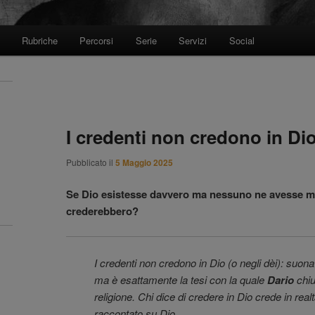
Rubriche
Percorsi
Serie
Servizi
Social
I credenti non credono in Di
Pubblicato il
5 Maggio 2025
Se Dio esistesse davvero ma nessuno ne avesse mai 
crederebbero?
I credenti non credono in Dio (o negli dèi): suon
ma è esattamente la tesi con la quale
Dario
chiu
religione. Chi dice di credere in Dio crede in rea
raccontato su Dio.