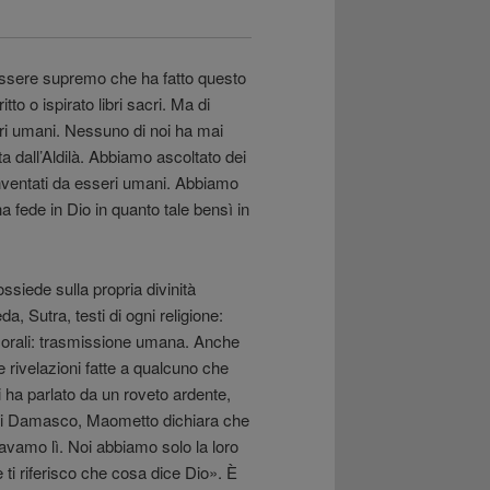
n Essere supremo che ha fatto questo
to o ispirato libri sacri. Ma di
seri umani. Nessuno di noi ha mai
ta dall’Aldilà. Abbiamo ascoltato dei
li inventati da esseri umani. Abbiamo
a fede in Dio in quanto tale bensì in
ssiede sulla propria divinità
, Sutra, testi di ogni religione:
i orali: trasmissione umana. Anche
rivelazioni fatte a qualcuno che
li ha parlato da un roveto ardente,
ia di Damasco, Maometto dichiara che
ravamo lì. Noi abbiamo solo la loro
 ti riferisco che cosa dice Dio». È