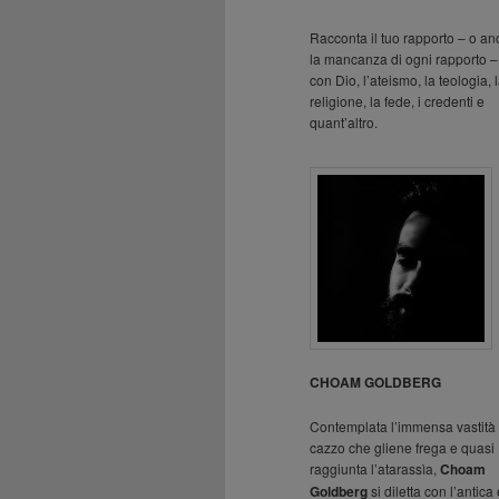
Racconta il tuo rapporto – o a
la mancanza di ogni rapporto –
con Dio, l’ateismo, la teologia, 
religione, la fede, i credenti e
quant’altro.
CHOAM GOLDBERG
Contemplata l’immensa vastità 
cazzo che gliene frega e quasi
raggiunta l’atarassìa,
Choam
Goldberg
si diletta con l’antica