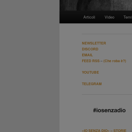
Menù
Articoli
Video
Temi
Vai
principale
al
NEWSLETTER
contenuto
DISCORD
EMAIL
FEED RSS
–
(Che roba è?)
principale
YOUTUBE
TELEGRAM
«IO SENZA DIO» – STORIE