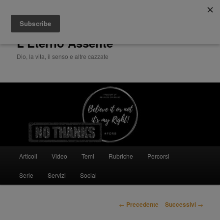
Cerca
L'Eterno Assente
Dio, la vita, il senso e altre cazzate
Menù
Articoli
Video
Temi
Rubriche
Percorsi
Vai
principale
Serie
Servizi
Social
al
contenuto
Navigazione
←
Precedente
Successivi
→
articolo