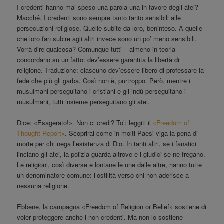
I credenti hanno mai speso una-parola-una in favore degli atei?
Macché. I credenti sono sempre tanto tanto sensibili alle
persecuzioni religiose. Quelle subite da loro, beninteso. A quelle
che loro fan subire agli altri invece sono un po’ meno sensibili.
Vorrà dire qualcosa? Comunque tutti – almeno in teoria –
concordano su un fatto: dev’essere garantita la libertà di
religione. Traduzione: ciascuno dev’essere libero di professare la
fede che più gli garba. Così non è, purtroppo. Però, mentre i
musulmani perseguitano i cristiani e gli indù perseguitano i
musulmani, tutti insieme perseguitano gli atei.
Dice: «Esagerato!». Non ci credi? To’: leggiti il
«Freedom of
Thought Report»
. Scoprirai come in molti Paesi viga la pena di
morte per chi nega l’esistenza di Dio. In tanti altri, se i fanatici
linciano gli atei, la polizia guarda altrove e i giudici se ne fregano.
Le religioni, così diverse e lontane le une dalle altre, hanno tutte
un denominatore comune: l’ostilità verso chi non aderisce a
nessuna religione.
Ebbene, la campagna «Freedom of Religion or Belief» sostiene di
voler proteggere anche i non credenti. Ma non lo sostiene