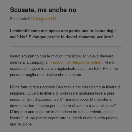
principale
Scusate, ma anche no
Pubblicato il
28 Giugno 2018
I credenti hanno mai speso una-parola-una in favore degli
atei? No? E dunque perché io dovrei sbattermi per loro?
Giuro: ero partito con le migliori intenzioni. Io volevo davvero
aderire alla campagna
«Freedom of Religion or Belief»
. M’ero
scaricato il logo e lo avevo appiccicato sulla mia foto. Poi ci ho
pensato meglio e ho deciso che anche no.
Mi ha fatto girare i coglioni l’ecumenismo: difendiamo la libertà di
religione. Ovvero la libertà di professare qualsiasi fede e pure
nessuna. Son d’accordo, eh. Ci mancherebbe. Ma perché io
dovrei sbattermi anche per la libertà di aderire a una religione?
M’importa una sega: se la difendano da soli i credenti, quella
libertà lì. A me preme soprattutto la libertà di non averla proprio,
una religione.