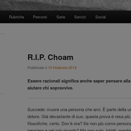
Rubriche
Percorsi
Serie
Servizi
Social
R.I.P. Choam
Pubblicato il
13 Febbraio 2019
Essere razionali significa anche saper pensare alla
aiutare chi sopravvive.
Succede: muore una persona che ami. È parte della u
dolore. Già devastante di suo, questa prova è resa più 
filosofiche, certo. Dov’è ora? Se non più come person
pensiero e nel mio ricordo? Ma non solo. Infatti, mentre 