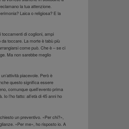
 reclamano la tua attenzione.
erimonia? Laica o religiosa? E la
di toccamenti di coglioni, ampi
o da toccare. La morte è tabù più
 arrangiarsi come può. Che è – se ci
funge. Ma non sarebbe meglio
 un’attività piacevole. Però è
Anche questo significa essere
 meno, comunque quell’evento prima
Io l’ho fatto: all’età di 45 anni ho
chiesto un preventivo. «Per chi?»,
oglianze. «Per me», ho risposto io. A