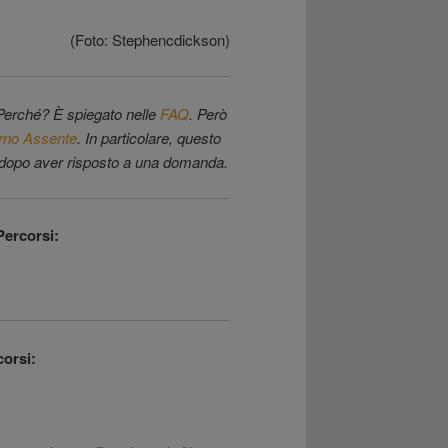
(Foto: Stephencdickson)
 Perché? È spiegato nelle
FAQ
. Però
rno Assente
. In particolare, questo
po dopo aver risposto a una domanda.
Percorsi:
corsi: