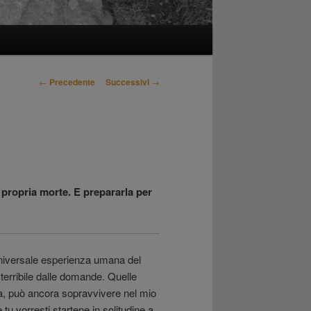
Navigazione
←
Precedente
Successivi
→
articolo
 propria morte. E prepararla per
niversale esperienza umana del
terribile dalle domande. Quelle
a, può ancora sopravvivere nel mio
tu vorresti startene in solitudine a