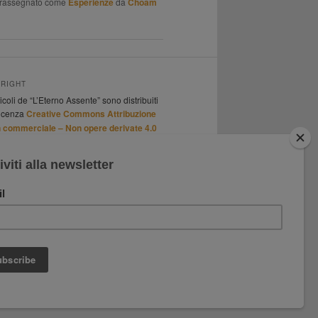
trassegnato come
Esperienze
da
Choam
RIGHT
ticoli de “L’Eterno Assente” sono distribuiti
icenza
Creative Commons Attribuzione
 commerciale – Non opere derivate 4.0
nazionale
.