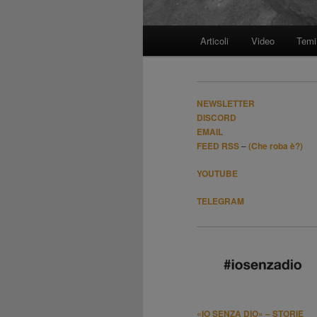
Menù
Articoli
Video
Temi
Vai
principale
al
NEWSLETTER
contenuto
DISCORD
EMAIL
FEED RSS
–
(Che roba è?)
principale
YOUTUBE
TELEGRAM
«IO SENZA DIO» – STORIE