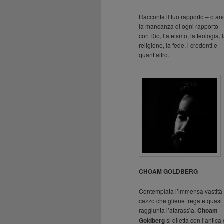
Racconta il tuo rapporto – o a
la mancanza di ogni rapporto –
con Dio, l’ateismo, la teologia, 
religione, la fede, i credenti e
quant’altro.
CHOAM GOLDBERG
Contemplata l’immensa vastità 
cazzo che gliene frega e quasi
raggiunta l’atarassìa,
Choam
Goldberg
si diletta con l’antica