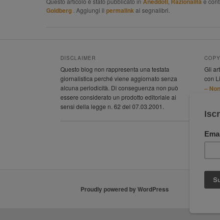
Questo articolo è stato pubblicato in
Aneddoti
,
Razionalità
e con
Goldberg
. Aggiungi il
permalink
ai segnalibri.
DISCLAIMER
COPY
Questo blog non rappresenta una testata
Gli ar
giornalistica perché viene aggiornato senza
con L
alcuna periodicità. Di conseguenza non può
– Non
essere considerato un prodotto editoriale ai
Inter
sensi della legge n. 62 del 07.03.2001.
Proudly powered by WordPress