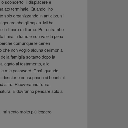
 lo sconcerto, il dispiacere e
alato terminale. Quando l’ho
o solo organizzando in anticipo, si
l genere che gli capita. Mi ha
lli di bare e di urne. Per entrambe
o finirà in fumo e non vale la pena
 perché comunque le ceneri
o che non voglio alcuna cerimonia
della famiglia soltanto dopo la
allegato al testamento, alle
utte le mie password. Così, quando
o dossier e consegnarlo ai becchini.
d altro. Riceveranno l’urna,
 natura. E dovranno pensare solo a
, mi sento molto più leggero.