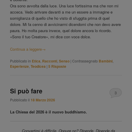
Ora sono avvolta dalla luce. Una luce fortissima ma che non mi
acceca. Vedo arrivare davanti a me un essere a immagine e
somiglianza di quello che ho visto di sfuggita prima di quel
dolore. Mi fa cenno di avvicinarmi dicendomi che non devo avere
paura. Ho molta paura invece, quel dolore ancora lo ricordo.
«Sono il tuo Creatore», mi dice con voce dolce.
Continua a leggere
→
Pubblicato in
Etica
,
Racconti
,
Senso
|
Contrassegnato
Bambini
,
Esperienze
,
Teodicea
|
5
Risposte
Si può fare
3
Pubblicato il
18 Marzo 2026
La Chiesa del 2026 è il nuovo buddhismo.
Convertirsi è difficile. Oppure no? Dipende. Dipende da