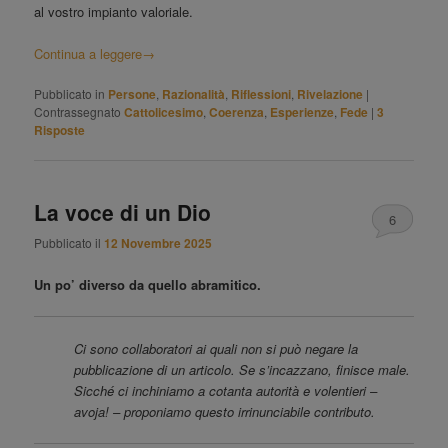
al vostro impianto valoriale.
Continua a leggere
→
Pubblicato in
Persone
,
Razionalità
,
Riflessioni
,
Rivelazione
|
Contrassegnato
Cattolicesimo
,
Coerenza
,
Esperienze
,
Fede
|
3
Risposte
La voce di un Dio
6
Pubblicato il
12 Novembre 2025
Un po’ diverso da quello abramitico.
Ci sono collaboratori ai quali non si può negare la
pubblicazione di un articolo. Se s’incazzano, finisce male.
Sicché ci inchiniamo a cotanta autorità e volentieri –
avoja! – proponiamo questo irrinunciabile contributo.