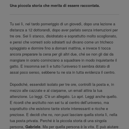
Una piccola storia che merita di essere raccontata.
Tu sei lì, nel tardo pomeriggio di un giovedì, dopo una lezione a
distanza a 12 dottorandi, dopo aver parlato senza interruzioni per
tre ore. Sei lì stanco, disidratato e soprattutto molto scoglionato,
e pensi che vorresti solo sdraiarti sul divano come un tricheco
spiaggiato e dormire fino a domani mattina, e invece ti tocca
ancora preparare la cena per gli altri due, ché se non gli dai da
mangiare in orario cominciano a squadrare in modo inquietante il
gatto. E insomma sei lì e tutto l’universo ti sembra dotato di
assai poco senso, sebbene tu ne sia in tutta evidenza il centro.
Dopodiché, essendoti isolato per tre ore, controlli la posta e, in
mezzo alle cazzate e al ciarpame, un email attira la tua
attenzione. Lo leggi. C’è un allegato. Lo apri. Leggi anche quello.
E ricordi che anzitutto non sei tu al centro dell’universo, ma
soprattutto che esistono tante storie interessanti e ricche e
preziose. E decidi che no, non puoi lasciare quella storia lì, nella
tua posta privata. Perché è la piccola storia di una singola
persona,
Gabriele
. Ma per quella persona è la vita. E può aiutare