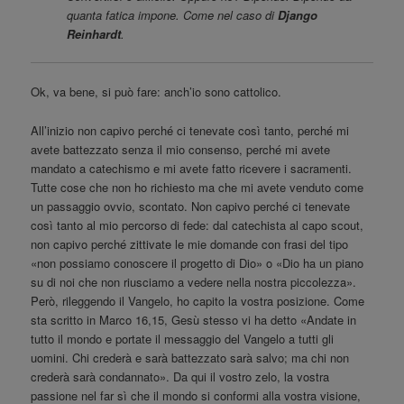
quanta fatica impone. Come nel caso di
Django
Reinhardt
.
Ok, va bene, si può fare: anch’io sono cattolico.
All’inizio non capivo perché ci tenevate così tanto, perché mi
avete battezzato senza il mio consenso, perché mi avete
mandato a catechismo e mi avete fatto ricevere i sacramenti.
Tutte cose che non ho richiesto ma che mi avete venduto come
un passaggio ovvio, scontato. Non capivo perché ci tenevate
così tanto al mio percorso di fede: dal catechista al capo scout,
non capivo perché zittivate le mie domande con frasi del tipo
«non possiamo conoscere il progetto di Dio» o «Dio ha un piano
su di noi che non riusciamo a vedere nella nostra piccolezza».
Però, rileggendo il Vangelo, ho capito la vostra posizione. Come
sta scritto in Marco 16,15, Gesù stesso vi ha detto «Andate in
tutto il mondo e portate il messaggio del Vangelo a tutti gli
uomini. Chi crederà e sarà battezzato sarà salvo; ma chi non
crederà sarà condannato». Da qui il vostro zelo, la vostra
passione nel far sì che il mondo si conformi alla vostra visione,