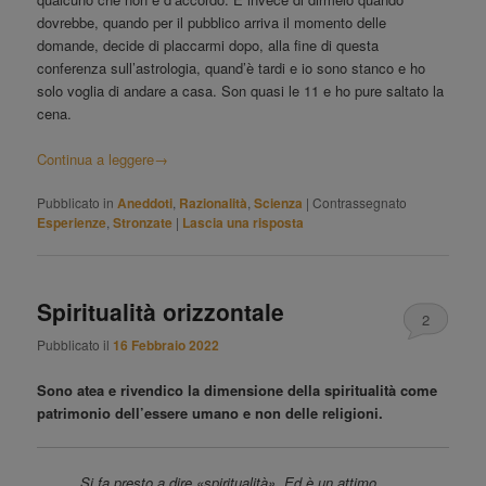
dovrebbe, quando per il pubblico arriva il momento delle
domande, decide di placcarmi dopo, alla fine di questa
conferenza sull’astrologia, quand’è tardi e io sono stanco e ho
solo voglia di andare a casa. Son quasi le 11 e ho pure saltato la
cena.
Continua a leggere
→
Pubblicato in
Aneddoti
,
Razionalità
,
Scienza
|
Contrassegnato
Esperienze
,
Stronzate
|
Lascia una risposta
Spiritualità orizzontale
2
Pubblicato il
16 Febbraio 2022
Sono atea e rivendico la dimensione della spiritualità come
patrimonio dell’essere umano e non delle religioni.
Si fa presto a dire «spiritualità». Ed è un attimo