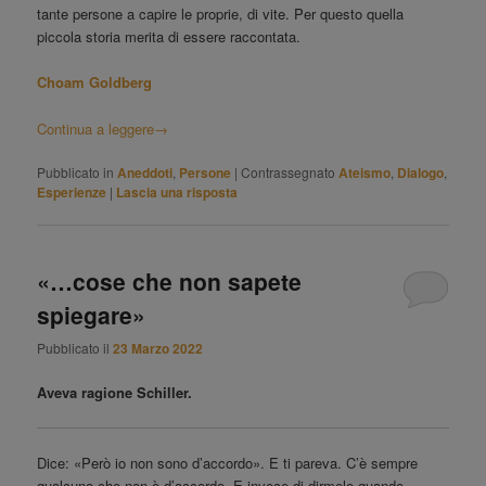
tante persone a capire le proprie, di vite. Per questo quella
piccola storia merita di essere raccontata.
Choam Goldberg
Continua a leggere
→
Pubblicato in
Aneddoti
,
Persone
|
Contrassegnato
Ateismo
,
Dialogo
,
Esperienze
|
Lascia una risposta
«…cose che non sapete
spiegare»
Pubblicato il
23 Marzo 2022
Aveva ragione Schiller.
Dice: «Però io non sono d’accordo». E ti pareva. C’è sempre
qualcuno che non è d’accordo. E invece di dirmelo quando