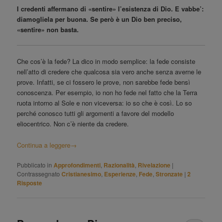
I credenti affermano di «sentire» l’esistenza di Dio. E vabbe’:
diamogliela per buona. Se però è un Dio ben preciso,
«sentire» non basta.
Che cos’è la fede? La dico in modo semplice: la fede consiste
nell’atto di credere che qualcosa sia vero anche senza averne le
prove. Infatti, se ci fossero le prove, non sarebbe fede bensì
conoscenza. Per esempio, io non ho fede nel fatto che la Terra
ruota intorno al Sole e non viceversa: io so che è così. Lo so
perché conosco tutti gli argomenti a favore del modello
eliocentrico. Non c’è niente da credere.
Continua a leggere
→
Pubblicato in
Approfondimenti
,
Razionalità
,
Rivelazione
|
Contrassegnato
Cristianesimo
,
Esperienze
,
Fede
,
Stronzate
|
2
Risposte