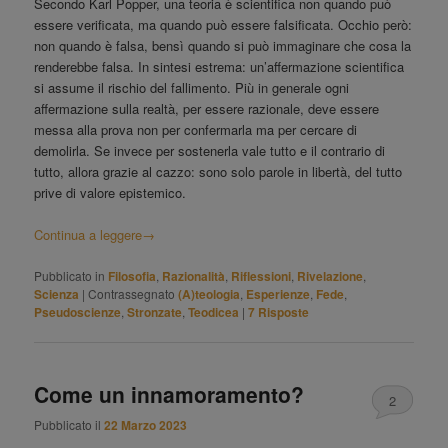
Secondo Karl Popper, una teoria è scientifica non quando può
essere verificata, ma quando può essere falsificata. Occhio però:
non quando è falsa, bensì quando si può immaginare che cosa la
renderebbe falsa. In sintesi estrema: un’affermazione scientifica
si assume il rischio del fallimento. Più in generale ogni
affermazione sulla realtà, per essere razionale, deve essere
messa alla prova non per confermarla ma per cercare di
demolirla. Se invece per sostenerla vale tutto e il contrario di
tutto, allora grazie al cazzo: sono solo parole in libertà, del tutto
prive di valore epistemico.
Continua a leggere
→
Pubblicato in
Filosofia
,
Razionalità
,
Riflessioni
,
Rivelazione
,
Scienza
|
Contrassegnato
(A)teologia
,
Esperienze
,
Fede
,
Pseudoscienze
,
Stronzate
,
Teodicea
|
7
Risposte
Come un innamoramento?
2
Pubblicato il
22 Marzo 2023