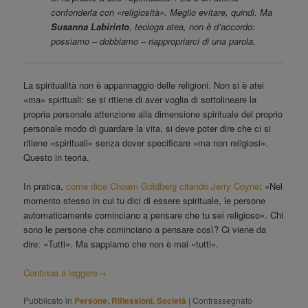
confonderla con «religiosità». Meglio evitare, quindi. Ma
Susanna Labirinto
, teologa atea, non è d’accordo:
possiamo – dobbiamo – riappropriarci di una parola.
La spiritualità non è appannaggio delle religioni. Non si è atei
«ma» spirituali: se si ritiene di aver voglia di sottolineare la
propria personale attenzione alla dimensione spirituale del proprio
personale modo di guardare la vita, si deve poter dire che ci si
ritiene «spirituali» senza dover specificare «ma non religiosi».
Questo in teoria.
In pratica,
come dice Choam Goldberg citando Jerry Coyne
: «Nel
momento stesso in cui tu dici di essere spirituale, le persone
automaticamente cominciano a pensare che tu sei religioso». Chi
sono le persone che cominciano a pensare così? Ci viene da
dire: «Tutti». Ma sappiamo che non è mai «tutti».
Continua a leggere
→
Pubblicato in
Persone
,
Riflessioni
,
Società
|
Contrassegnato