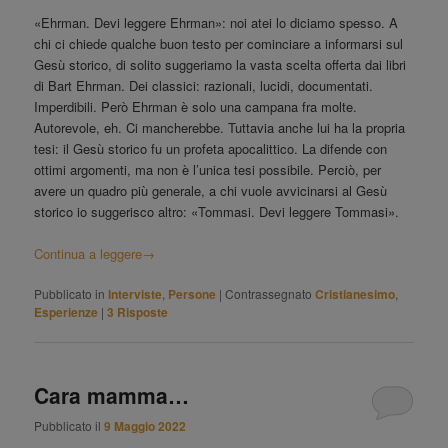
«Ehrman. Devi leggere Ehrman»: noi atei lo diciamo spesso. A
chi ci chiede qualche buon testo per cominciare a informarsi sul
Gesù storico, di solito suggeriamo la vasta scelta offerta dai libri
di Bart Ehrman. Dei classici: razionali, lucidi, documentati.
Imperdibili. Però Ehrman è solo una campana fra molte.
Autorevole, eh. Ci mancherebbe. Tuttavia anche lui ha la propria
tesi: il Gesù storico fu un profeta apocalittico. La difende con
ottimi argomenti, ma non è l’unica tesi possibile. Perciò, per
avere un quadro più generale, a chi vuole avvicinarsi al Gesù
storico io suggerisco altro: «Tommasi. Devi leggere Tommasi».
Continua a leggere
→
Pubblicato in
Interviste
,
Persone
|
Contrassegnato
Cristianesimo
,
Esperienze
|
3
Risposte
Cara mamma…
Pubblicato il
9 Maggio 2022