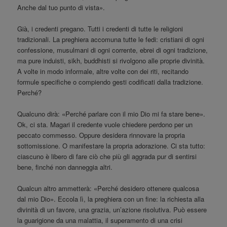
Anche dal tuo punto di vista».
Già, i credenti pregano. Tutti i credenti di tutte le religioni
tradizionali. La preghiera accomuna tutte le fedi: cristiani di ogni
confessione, musulmani di ogni corrente, ebrei di ogni tradizione,
ma pure induisti, sikh, buddhisti si rivolgono alle proprie divinità.
A volte in modo informale, altre volte con dei riti, recitando
formule specifiche o compiendo gesti codificati dalla tradizione.
Perché?
Qualcuno dirà: «Perché parlare con il mio Dio mi fa stare bene».
Ok, ci sta. Magari il credente vuole chiedere perdono per un
peccato commesso. Oppure desidera rinnovare la propria
sottomissione. O manifestare la propria adorazione. Ci sta tutto:
ciascuno è libero di fare ciò che più gli aggrada pur di sentirsi
bene, finché non danneggia altri.
Qualcun altro ammetterà: «Perché desidero ottenere qualcosa
dal mio Dio». Eccola lì, la preghiera con un fine: la richiesta alla
divinità di un favore, una grazia, un’azione risolutiva. Può essere
la guarigione da una malattia, il superamento di una crisi