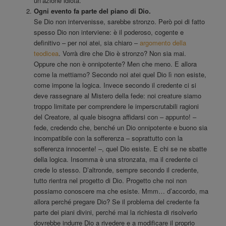
un’azione idiota.
Ogni evento fa parte del piano di Dio.
Se Dio non intervenisse, sarebbe stronzo. Però poi di fatto
spesso Dio non interviene: è il poderoso, cogente e
definitivo – per noi atei, sia chiaro –
argomento della
teodicea
. Vorrà dire che Dio è stronzo? Non sia mai.
Oppure che non è onnipotente? Men che meno. E allora
come la mettiamo? Secondo noi atei quel Dio lì non esiste,
come impone la logica. Invece secondo il credente ci si
deve rassegnare al Mistero della fede: noi creature siamo
troppo limitate per comprendere le imperscrutabili ragioni
del Creatore, al quale bisogna affidarsi con – appunto! –
fede, credendo che, benché un Dio onnipotente e buono sia
incompatibile con la sofferenza – soprattutto con la
sofferenza innocente! –, quel Dio esiste. E chi se ne sbatte
della logica. Insomma è una stronzata, ma il credente ci
crede lo stesso. D’altronde, sempre secondo il credente,
tutto rientra nel progetto di Dio. Progetto che noi non
possiamo conoscere ma che esiste. Mmm… d’accordo, ma
allora perché pregare Dio? Se il problema del credente fa
parte dei piani divini, perché mai la richiesta di risolverlo
dovrebbe indurre Dio a rivedere e a modificare il proprio