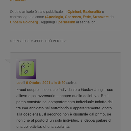
Questo articolo è stato pubblicato in
Opinioni
,
Razionalità
e
contrassegnato come
(A)teologia
,
Coerenza
,
Fede
,
Stronzate
da
Choam Goldberg
. Aggiungi il
permalink
ai segnalibri.
6 PENSIERI SU “
«PREGHERÒ PER TE»
”
Leo
il
6 Ottobre 2021 alle 8:40
scrive:
Freud scopre l’inconscio individuale e Gustav Jung – suo
allievo e poi avversario – scopre quello collettivo. Se il
primo consiste nel comportamento individuale indotto dal
trauma annidato nel sottofondo e apparentemente ignoto
alla coscienza , il secondo non è dissimile dal primo, se
non che al posto di un solo individuo, si debba parlare di
una collettività, di una socialità.