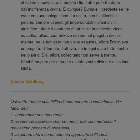
chiedere la salvezza al proprio Dio. Tutte però frustrate
dall’indifferenza divina. E dunque? Dunque il credente se ne
esce con una spiegazione. La solita, non falsificabile
perché, sempre usando gli imperscrutabili piani divini,
giustifica tutto e il contrario di tutto: se la richiesta viene
esaudita, allora così doveva essere nel progetto divino,
mentre, se la richiesta non viene esaudita, allora Dio aveva
un progetto differente. Tuttavia, se in ogni caso tutto rientra
nei piani di Dio, allora sollecitarlo non serve a niente.
Sicché pregare per ottenere un intervento divino è un’azione
idiota.
Choam Goldberg
Qui sotto trovi la possibilità di commentare quest’articolo. Per
farlo, devi
1. confermare che sei ateo/a,
2. essere consapevole che, se menti, stai commettendo il
gravissimo peccato di apostasia,
3. aspettare che il commento sia approvato dall’admin.