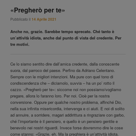
principale
«Pregherò per te»
Pubblicato il
14 Aprile 2021
Anche no, grazie. Sarebbe tempo sprecato. Ché tanto è
un’attività idiota, anche dal punto di vista del credente. Per
tre motivi.
Ce lo siamo sentito dire dall’amica credente, dalla conoscente
suora, dal parroco del paese. Perfino da Adriano Celentano.
Sempre con le migliori intenzioni. Ma pure con quel tono di
condiscendenza che – diciamolo, suvvia – ha un po’ rotto il
cazzo. «Pregherò per te»: siccome noi non possiamo/vogliamo
pregare, allora lo faranno loro. Per noi. Cioè per la nostra
conversione. Oppure per qualche nostro problema, affinché Dio,
nella sua infinita misericordia, intervenga e ci aiuti. E noi di solito
ad annuire, a sorridere, magari addirittura a ringraziare con garbo,
ché l’importante è il pensiero, e quello è un pensiero gentile e
benevolo nei nostri riguardi. Invece forse dovremmo dire le cose
come stanno: «Grazie, eh. Ma la preghiera è un’attività idiota.