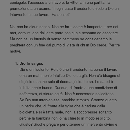
coniugale, l’accesso a un lavoro, la vittoria in una partita, la
promozione a un esame: in ogni caso il credente chiede a Dio un
intervento in suo favore. Ha senso?
No, non ha alcun senso. Non ne ha – come è lampante – per noi
atei, convinti che dall’altra parte non ci sia nessuno ad ascoltare.
Ma non ha un briciolo di senso nemmeno se consideriamo la
preghiera con un fine dal punto di vista di chi in Dio crede. Per tre
motivi.
Dio lo sa già.
Dio è onnisciente. Perciò che il credente ha perso il lavoro
o ha un matrimonio infelice Dio lo sa già. Non c’è bisogno di
dirglielo o anche solo di ricordarglielo. Lo sa. Lo sa ed è
infinitamente buono. Dunque, di fronte a una condizione di
sofferenza, di sicuro agirà. Non è necessario sollecitarlo.
Se Dio non intervenisse, sarebbe stronzo. Stronzo quanto
un padre che, di fronte alla figlia che è caduta dalla
bicicletta e si è fatta male, non la soccorresse soltanto
perché la bambina non lo ha chiesto in modo esplicito.
Giusto? Sicché pregare per ottenere un intervento divino è