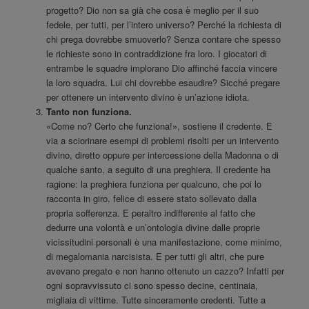
progetto? Dio non sa già che cosa è meglio per il suo
fedele, per tutti, per l’intero universo? Perché la richiesta di
chi prega dovrebbe smuoverlo? Senza contare che spesso
le richieste sono in contraddizione fra loro. I giocatori di
entrambe le squadre implorano Dio affinché faccia vincere
la loro squadra. Lui chi dovrebbe esaudire? Sicché pregare
per ottenere un intervento divino è un’azione idiota.
Tanto non funziona.
«Come no? Certo che funziona!», sostiene il credente. E
via a sciorinare esempi di problemi risolti per un intervento
divino, diretto oppure per intercessione della Madonna o di
qualche santo, a seguito di una preghiera. Il credente ha
ragione: la preghiera funziona per qualcuno, che poi lo
racconta in giro, felice di essere stato sollevato dalla
propria sofferenza. E peraltro indifferente al fatto che
dedurre una volontà e un’ontologia divine dalle proprie
vicissitudini personali è una manifestazione, come minimo,
di megalomania narcisista. E per tutti gli altri, che pure
avevano pregato e non hanno ottenuto un cazzo? Infatti per
ogni sopravvissuto ci sono spesso decine, centinaia,
migliaia di vittime. Tutte sinceramente credenti. Tutte a