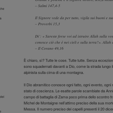
– Salmi 147,4-5
nche
Il Signore vede da per tutto, vigila sui buoni e sui
la
– Proverbi 15,3
Di’: « Sareste forse voi ad istruire Allah sulla vo
conosce ciò che è nei cieli e sulla terra?». Allah 
– Il Corano 49,16
È chiaro, sì? Tutte le cose. Tutte tutte. Senza eccezioni.
sono squadernati davanti a Dio, come la strada lungo il
alpinista sulla cima di una montagna.
Il Dio abramitico conosce ogni fatto, ogni evento, ogn
stato di coscienza. Le esatte parole scambiate da Annib
campo di battaglia di Zama poco prima dello scontro fra 
del
Michel de Montaigne nell’attimo preciso della sua mort
Messa. Il numero preciso dei capelli presenti il 20 dic
 e