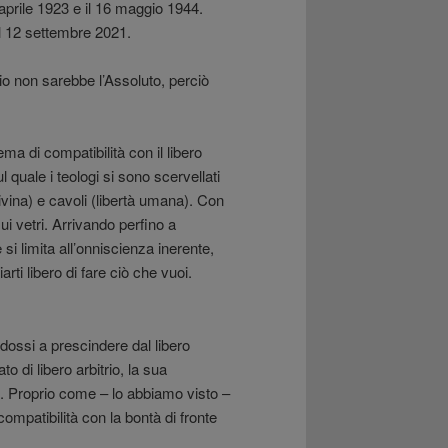
4 aprile 1923 e il 16 maggio 1944.
el 12 settembre 2021.
io non sarebbe l’Assoluto, perciò
ma di compatibilità con il libero
 quale i teologi si sono scervellati
ivina) e cavoli (libertà umana). Con
ui vetri. Arrivando perfino a
si limita all’onniscienza inerente,
ti libero di fare ciò che vuoi.
adossi a prescindere dal libero
 di libero arbitrio, la sua
 Proprio come – lo abbiamo visto –
ompatibilità con la bontà di fronte