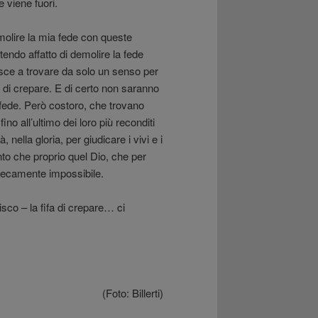
e viene fuori.
molire la mia fede con queste
tendo affatto di demolire la fede
iesce a trovare da solo un senso per
fa di crepare. E di certo non saranno
a fede. Però costoro, che trovano
ino all’ultimo dei loro più reconditi
 nella gloria, per giudicare i vivi e i
nto che proprio quel Dio, che per
nsecamente impossibile.
sco – la fifa di crepare… ci
(Foto: Billerti)