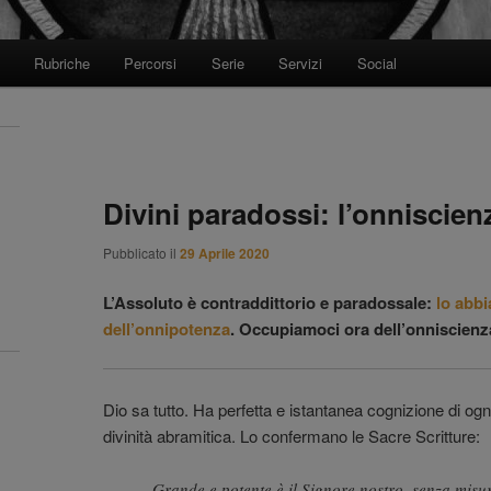
Rubriche
Percorsi
Serie
Servizi
Social
Divini paradossi: l’onniscien
Pubblicato il
29 Aprile 2020
L’Assoluto è contraddittorio e paradossale:
lo abbi
dell’onnipotenza
. Occupiamoci ora dell’onniscienz
Dio sa tutto. Ha perfetta e istantanea cognizione di ogni
divinità abramitica. Lo confermano le Sacre Scritture:
Grande e potente è il Signore nostro, senza misur