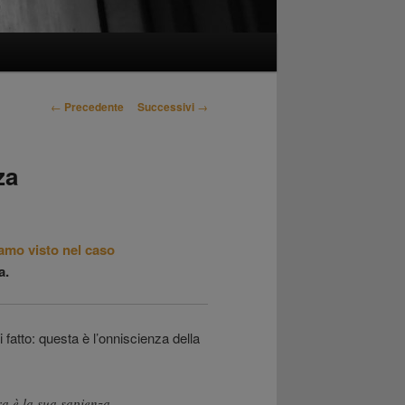
Navigazione
←
Precedente
Successivi
→
articolo
za
amo visto nel caso
a.
 fatto: questa è l’onniscienza della
a è la sua sapienza.