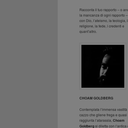
Racconta il tuo rapporto – o a
la mancanza di ogni rapporto –
con Dio, l’ateismo, la teologia, 
religione, la fede, i credenti e
quant’altro.
CHOAM GOLDBERG
Contemplata l’immensa vastità 
cazzo che gliene frega e quasi
raggiunta l’atarassìa,
Choam
Goldberg
si diletta con l’antica