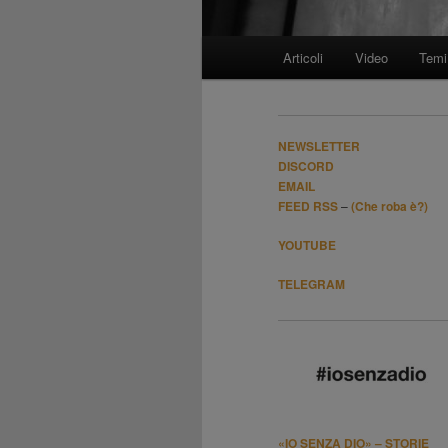
Menù
Articoli
Video
Temi
Vai
principale
al
NEWSLETTER
contenuto
DISCORD
EMAIL
FEED RSS
–
(Che roba è?)
principale
YOUTUBE
TELEGRAM
«IO SENZA DIO» – STORIE