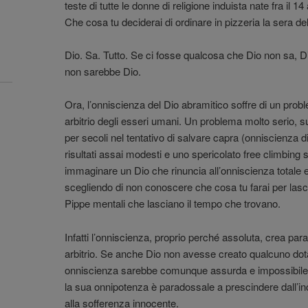
teste di tutte le donne di religione induista nate fra il 1
Che cosa tu deciderai di ordinare in pizzeria la sera d
Dio. Sa. Tutto. Se ci fosse qualcosa che Dio non sa, D
non sarebbe Dio.
Ora, l’onniscienza del Dio abramitico soffre di un proble
arbitrio degli esseri umani. Un problema molto serio, sul
per secoli nel tentativo di salvare capra (onniscienza d
risultati assai modesti e uno spericolato free climbing s
immaginare un Dio che rinuncia all’onniscienza totale e 
scegliendo di non conoscere che cosa tu farai per lasciar
Pippe mentali che lasciano il tempo che trovano.
Infatti l’onniscienza, proprio perché assoluta, crea par
arbitrio. Se anche Dio non avesse creato qualcuno dotato
onniscienza sarebbe comunque assurda e impossibile.
la sua onnipotenza è paradossale a prescindere dall’inc
alla sofferenza innocente.