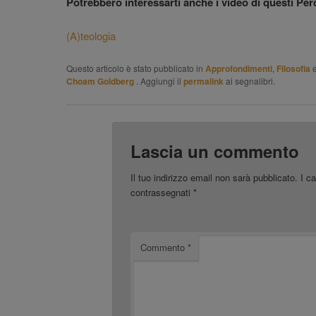
Potrebbero interessarti anche i video di questi Per
(A)teologia
Questo articolo è stato pubblicato in
Approfondimenti
,
Filosofia
e
Choam Goldberg
. Aggiungi il
permalink
ai segnalibri.
Lascia un commento
Il tuo indirizzo email non sarà pubblicato.
I c
contrassegnati
*
Commento
*