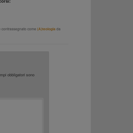
corsi:
 contrassegnato come
(A)teologia
da
ampi obbligatori sono