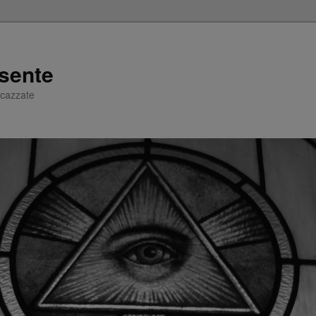
sente
e cazzate