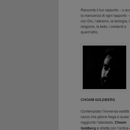
Racconta il tuo rapporto – o a
la mancanza di ogni rapporto –
con Dio, l’ateismo, la teologia, 
religione, la fede, i credenti e
quant’altro.
CHOAM GOLDBERG
Contemplata l’immensa vastità 
cazzo che gliene frega e quasi
raggiunta l’atarassìa,
Choam
Goldberg
si diletta con l’antica