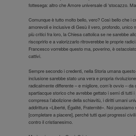
fottesega: altro che Amore universale di ‘stocazzo. Ma
Comunque è tutto molto bello, vero? Così bello che i cr
amorevoli e inclusive di Gesù il vero, profondo, unic
più critici fra loro, la Chiesa cattolica se ne sarebbe a
riscoprirlo e a valorizzarlo ritroverebbe le proprie radic
Francesco vorrebbe questo ma, poverino, è ostacolato d
cattivi.
Sempre secondo i credenti, nella Storia umana quest
inclusione sarebbe stato una vera e propria rivoluzione,
radicalmente differente – e migliore, com’è ovvio – da q
spartiacque storico che avrebbe gettato i semi di tutti i 
compresa l’abolizione della schiavitù, i diritti umani univ
addirittura «Liberté, Égalité, Fraternité». Noi possiam
[completare a piacere], perché tutti quei progressi civili
contro il cristianesimo.