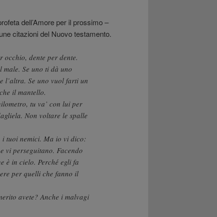
 profeta dell’Amore per il prossimo –
cune citazioni del Nuovo testamento.
r occhio, dente per dente.
el male. Se uno ti dà uno
e l’altra. Se uno vuol farti un
che il mantello.
lometro, tu va’ con lui per
agliela. Non voltare le spalle
 i tuoi nemici. Ma io vi dico:
che vi perseguitano. Facendo
e è in cielo. Perché egli fa
vere per quelli che fanno il
merito avete? Anche i malvagi