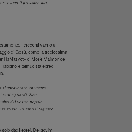
ente, e ama il prossimo tuo
estamento, i credenti vanno a
saggio di Gesù, come la tredicesima
éfer HaMitzvòt» di Mosè Maimonide
, rabbino e talmudista ebreo,
lo.
 a rimproverare un vostro
i suoi riguardi. Non
embri del vostro popolo.
se stesso. Io sono il Signore.
 solo dagli ebrei. Dei goyim