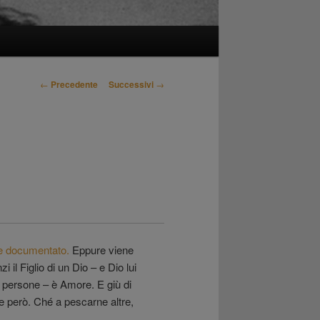
Navigazione
←
Precedente
Successivi
→
articolo
e documentato.
Eppure viene
 il Figlio di un Dio – e Dio lui
e persone – è Amore. E giù di
e però. Ché a pescarne altre,