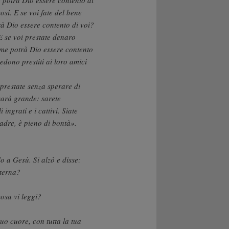
sì. E se voi fate del bene
rà Dio essere contento di voi?
 se voi prestate denaro
come potrà Dio essere contento
dono prestiti ai loro amici
 prestate senza sperare di
sarà grande: sarete
ingrati e i cattivi. Siate
adre, è pieno di bontà».
o a Gesù. Si alzò e disse:
eterna?
osa vi leggi?
tuo cuore, con tutta la tua