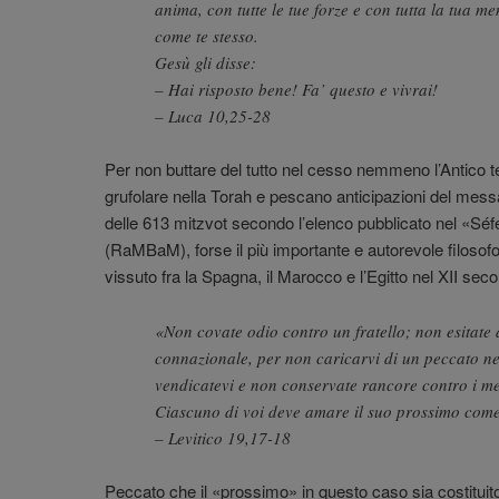
anima, con tutte le tue forze e con tutta la tua m
come te stesso.
Gesù gli disse:
– Hai risposto bene! Fa’ questo e vivrai!
– Luca 10,25-28
Per non buttare del tutto nel cesso nemmeno l’Antico t
grufolare nella Torah e pescano anticipazioni del mes
delle 613 mitzvot secondo l’elenco pubblicato nel «S
(RaMBaM), forse il più importante e autorevole filosofo
vissuto fra la Spagna, il Marocco e l’Egitto nel XII seco
«Non covate odio contro un fratello; non esitate
connazionale, per non caricarvi di un peccato ne
vendicatevi e non conservate rancore contro i m
Ciascuno di voi deve amare il suo prossimo come 
– Levitico 19,17-18
Peccato che il «prossimo» in questo caso sia costituito