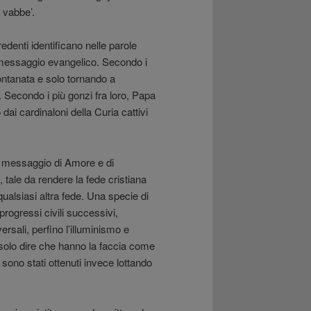
 vabbe’.
edenti identificano nelle parole
o messaggio evangelico. Secondo i
llontanata e solo tornando a
i. Secondo i più gonzi fra loro, Papa
ai cardinaloni della Curia cattivi
o messaggio di Amore e di
 tale da rendere la fede cristiana
ualsiasi altra fede. Una specie di
progressi civili successivi,
ersali, perfino l’illuminismo e
o solo dire che hanno la faccia come
 sono stati ottenuti invece lottando