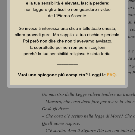
e la tua sensibilità è elevata, lascia perdere:
voi? Anche quelli che non pensano a Dio fanno co
non leggere gli articoli e non guardare i video
soltanto a quelli che vi fanno del bene, come pot
de L'Eterno Assente.
Anche quelli che non pensano a Dio fanno così. E
soltanto a quelli dai quali sperate di riaverne, 
Se invece ti interessa una sfida intellettuale onesta,
allora procedi pure. Ma sappilo: a tuo rischio e pericolo.
di voi? Anche quelli che non pensano a Dio conce
Poi però non dire che non ti avevamo avvisato.
per riceverne altrettanto!
E soprattutto poi non rompere i coglioni
«Voi invece amate i vostri nemici, fate del bene e
perché la tua sensibilità religiosa è stata ferita.
ricevere in cambio: allora la vostra ricompensa 
–––––––––
veramente figli di Dio che è buono anche verso gli 
anche voi pieni di bontà, così come Dio, vostro P
Vuoi uno spiegone più completo? Leggi le
FAQ
.
– Luca 6,27-36
Un maestro della Legge voleva tendere un tranell
– Maestro, che cosa devo fare per avere la vita 
Gesù gli disse:
– Che cosa c’è scritto nella legge di Mosè? Che c
Quell’uomo rispose:
– C’è scritto: Ama il Signore Dio tuo con tutto il 