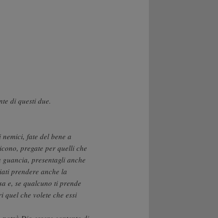
e di questi due.
 nemici, fate del bene a
icono, pregate per quelli che
a guancia, presentagli anche
ciati prendere anche la
osa e, se qualcuno ti prende
tri quel che volete che essi
 potrà Dio essere contento di