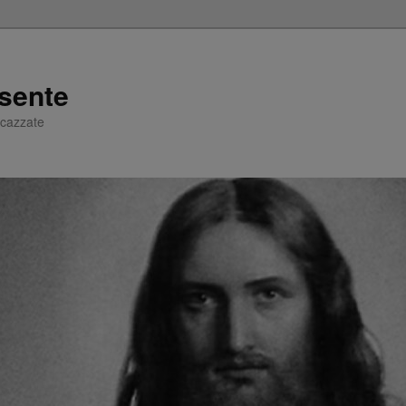
sente
e cazzate