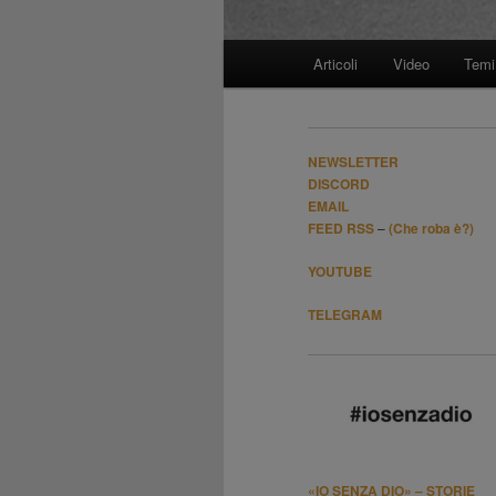
Menù
Articoli
Video
Temi
Vai
principale
al
NEWSLETTER
contenuto
DISCORD
EMAIL
FEED RSS
–
(Che roba è?)
principale
YOUTUBE
TELEGRAM
«IO SENZA DIO» – STORIE