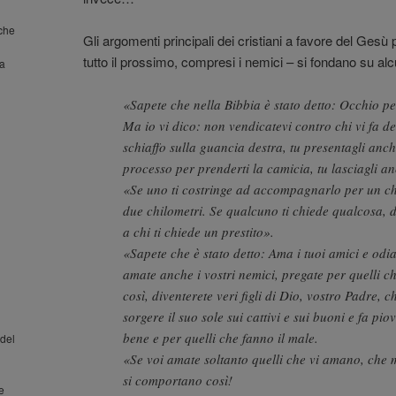
nche
Gli argomenti principali dei cristiani a favore del Gesù
tutto il prossimo, compresi i nemici – si fondano su al
la
«Sapete che nella Bibbia è stato detto: Occhio pe
Ma io vi dico: non vendicatevi contro chi vi fa d
schiaffo sulla guancia destra, tu presentagli anch
processo per prenderti la camicia, tu lasciagli an
«Se uno ti costringe ad accompagnarlo per un chi
due chilometri. Se qualcuno ti chiede qualcosa, d
a chi ti chiede un prestito».
«Sapete che è stato detto: Ama i tuoi amici e odia
amate anche i vostri nemici, pregate per quelli 
così, diventerete veri figli di Dio, vostro Padre, ch
sorgere il suo sole sui cattivi e sui buoni e fa pio
bene e per quelli che fanno il male.
del
«Se voi amate soltanto quelli che vi amano, che 
si comportano così!
 e