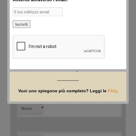
Il tuo indirizzo email non sarà pubblicato.
I campi
obbligatori sono contrassegnati
*
Sicché, se la tua fede è delicata
e la tua sensibilità è elevata, lascia perdere:
non leggere gli articoli e non guardare i video
de L'Eterno Assente.
Commento
*
Se invece ti interessa una sfida intellettuale onesta,
allora procedi pure. Ma sappilo: a tuo rischio e pericolo.
Poi però non dire che non ti avevamo avvisato.
E soprattutto poi non rompere i coglioni
perché la tua sensibilità religiosa è stata ferita.
–––––––––
Vuoi uno spiegone più completo? Leggi le
FAQ
.
*
Nome