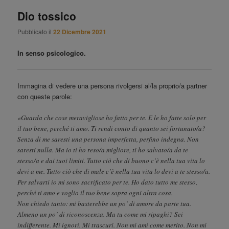
Dio tossico
Pubblicato il
22 Dicembre 2021
In senso psicologico.
Immagina di vedere una persona rivolgersi al/la proprio/a partner
con queste parole:
«Guarda che cose meravigliose ho fatto per te. E le ho fatte solo per
il tuo bene, perché ti amo. Ti rendi conto di quanto sei fortunato/a?
Senza di me saresti una persona imperfetta, perfino indegna. Non
saresti nulla. Ma io ti ho reso/a migliore, ti ho salvato/a da te
stesso/a e dai tuoi limiti. Tutto ciò che di buono c’è nella tua vita lo
devi a me. Tutto ciò che di male c’è nella tua vita lo devi a te stesso/a.
Per salvarti io mi sono sacrificato per te. Ho dato tutto me stesso,
perché ti amo e voglio il tuo bene sopra ogni altra cosa.
Non chiedo tanto: mi basterebbe un po’ di amore da parte tua.
Almeno un po’ di riconoscenza. Ma tu come mi ripaghi? Sei
indifferente. Mi ignori. Mi trascuri. Non mi ami come merito. Non mi