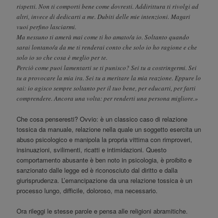
rispetti. Non ti comporti bene come dovresti. Addirittura ti rivolgi ad
altri, invece di dedicarti a me. Dubiti delle mie intenzioni. Magari
vuoi perfino lasciarmi.
Ma nessuno ti amerà mai come ti ho amato/a io. Soltanto quando
sarai lontano/a da me ti renderai conto che solo io ho ragione e che
solo io so che cosa è meglio per te.
Perciò come puoi lamentarti se ti punisco? Sei tu a costringermi. Sei
tu a provocare la mia ira. Sei tu a meritare la mia reazione. Eppure lo
sai: io agisco sempre soltanto per il tuo bene, per educarti, per farti
comprendere. Ancora una volta: per renderti una persona migliore.»
Che cosa penseresti? Ovvio: è un classico caso di relazione
tossica da manuale, relazione nella quale un soggetto esercita un
abuso psicologico e manipola la propria vittima con rimproveri,
insinuazioni, svilimenti, ricatti e intimidazioni. Questo
comportamento abusante è ben noto in psicologia, è proibito e
sanzionato dalle legge ed è riconosciuto dal diritto e dalla
giurisprudenza. L’emancipazione da una relazione tossica è un
processo lungo, difficile, doloroso, ma necessario.
Ora rileggi le stesse parole e pensa alle religioni abramitiche.