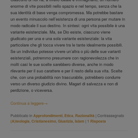
enorme di vite possibili nello spazio e nel tempo, senza che la
sua identità di base venga compromessa. Ma potrebbe bastare
un evento minuscolo nell’esistenza di una persona per mutare in
modo radicale il suo destino. In sintesi: ogni vita possibile è una
variante esistenziale. Ma, se Dio esiste, ciascuno viene
giudicato per una e una sola variante esistenziale: la vita
particolare che gli tocca vivere tra le tante idealmente possibili.
Se un individuo potesse vivere un’altra o più delle sue varianti
esistenziali, potremmo presumere con ragionevolezza che in
molti casi le sue scelte sarebbero diverse, anche in modo
rilevante per il suo carattere e per il resto della sua vita. Scelte
che, con una probabilità non trascurabile, potrebbero condurre
verso un diverso giudizio divino. Magari di salvezza e non di
perdizione, o viceversa.
Continua a leggere
→
Pubblicato in
Approfondimenti
,
Etica
,
Razionalità
|
Contrassegnato
(A)teologia
,
Cristianesimo
,
Giustizia
,
Islam
|
1
Risposta