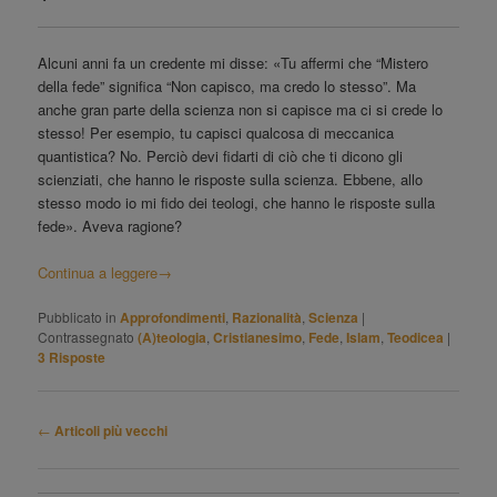
Alcuni anni fa un credente mi disse: «Tu affermi che “Mistero
della fede” significa “Non capisco, ma credo lo stesso”. Ma
anche gran parte della scienza non si capisce ma ci si crede lo
stesso! Per esempio, tu capisci qualcosa di meccanica
quantistica? No. Perciò devi fidarti di ciò che ti dicono gli
scienziati, che hanno le risposte sulla scienza. Ebbene, allo
stesso modo io mi fido dei teologi, che hanno le risposte sulla
fede». Aveva ragione?
Continua a leggere
→
Pubblicato in
Approfondimenti
,
Razionalità
,
Scienza
|
Contrassegnato
(A)teologia
,
Cristianesimo
,
Fede
,
Islam
,
Teodicea
|
3
Risposte
Navigazione
←
Articoli più vecchi
articolo