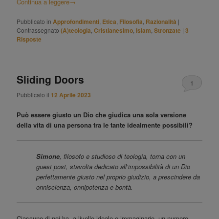
Continua a leggere
→
Pubblicato in
Approfondimenti
,
Etica
,
Filosofia
,
Razionalità
|
Contrassegnato
(A)teologia
,
Cristianesimo
,
Islam
,
Stronzate
|
3
Risposte
Sliding Doors
1
Pubblicato il
12 Aprile 2023
Può essere giusto un Dio che giudica una sola versione
della vita di una persona tra le tante idealmente possibili?
Simone
, filosofo e studioso di teologia, torna con un
guest post, stavolta dedicato all’impossibilità di un Dio
perfettamente giusto nel proprio giudizio, a prescindere da
onniscienza, onnipotenza e bontà.
Ciascuno di noi ha, a livello ideale e immaginario, un numero