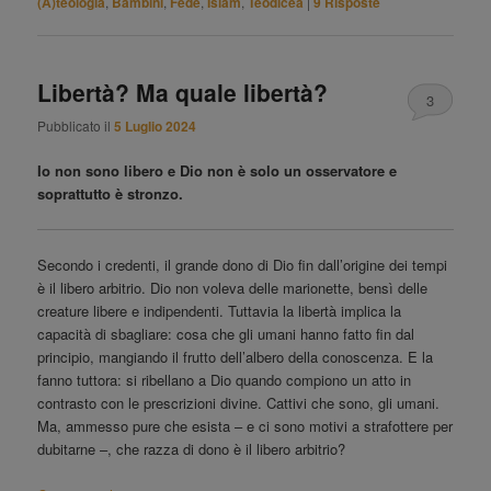
(A)teologia
,
Bambini
,
Fede
,
Islam
,
Teodicea
|
9
Risposte
Libertà? Ma quale libertà?
3
Pubblicato il
5 Luglio 2024
Io non sono libero e Dio non è solo un osservatore e
soprattutto è stronzo.
Secondo i credenti, il grande dono di Dio fin dall’origine dei tempi
è il libero arbitrio. Dio non voleva delle marionette, bensì delle
creature libere e indipendenti. Tuttavia la libertà implica la
capacità di sbagliare: cosa che gli umani hanno fatto fin dal
principio, mangiando il frutto dell’albero della conoscenza. E la
fanno tuttora: si ribellano a Dio quando compiono un atto in
contrasto con le prescrizioni divine. Cattivi che sono, gli umani.
Ma, ammesso pure che esista – e ci sono motivi a strafottere per
dubitarne –, che razza di dono è il libero arbitrio?