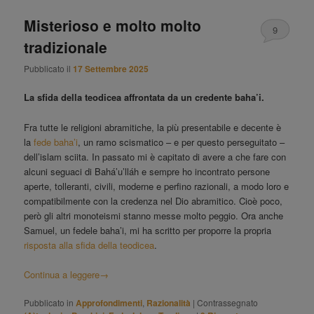
Misterioso e molto molto
9
tradizionale
Pubblicato il
17 Settembre 2025
La sfida della teodicea affrontata da un credente baha’i.
Fra tutte le religioni abramitiche, la più presentabile e decente è
la
fede baha’i
, un ramo scismatico – e per questo perseguitato –
dell’islam sciita. In passato mi è capitato di avere a che fare con
alcuni seguaci di Bahá’u’lláh e sempre ho incontrato persone
aperte, tolleranti, civili, moderne e perfino razionali, a modo loro e
compatibilmente con la credenza nel Dio abramitico. Cioè poco,
però gli altri monoteismi stanno messe molto peggio. Ora anche
Samuel, un fedele baha’i, mi ha scritto per proporre la propria
risposta alla sfida della teodicea
.
Continua a leggere
→
Pubblicato in
Approfondimenti
,
Razionalità
|
Contrassegnato