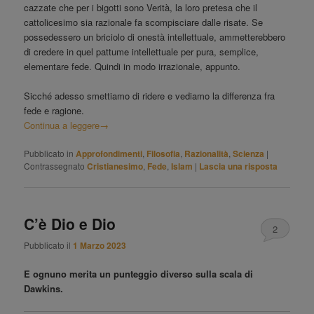
cazzate che per i bigotti sono Verità, la loro pretesa che il
cattolicesimo sia razionale fa scompisciare dalle risate. Se
possedessero un briciolo di onestà intellettuale, ammetterebbero
di credere in quel pattume intellettuale per pura, semplice,
elementare fede. Quindi in modo irrazionale, appunto.
Sicché adesso smettiamo di ridere e vediamo la differenza fra
fede e ragione.
Continua a leggere
→
Pubblicato in
Approfondimenti
,
Filosofia
,
Razionalità
,
Scienza
|
Contrassegnato
Cristianesimo
,
Fede
,
Islam
|
Lascia una risposta
C’è Dio e Dio
2
Pubblicato il
1 Marzo 2023
E ognuno merita un punteggio diverso sulla scala di
Dawkins.