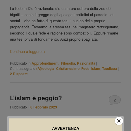
La fede in Dio è razionale: c’è un intero settore dello zoo dei
bigotti – ossia il gregge degli apologeti cattolici al pascolo nei
social – che ha fatto di questa tesi il nucleo della propria
propaganda. Troviamo la stessa tesi nel magistero ratzingeriano,
secondo il quale fede e ragione sono compatibili. Eppure rimane
una tesi priva di fondamento. Anzi proprio sbagliata.
Continua a leggere
→
Pubblicato in
Approfondimenti
,
Filosofia
,
Razionalità
|
Contrassegnato
(A)teologia
,
Cristianesimo
,
Fede
,
Islam
,
Teodicea
|
2
Risposte
L’islam è peggio?
2
Pubblicato il
8 Febbraio 2023
Certo. Nel Libro sacro, nelle dottrine e nelle teste dei
credenti. Ma non lo si può dire, ché altrimenti si passa per
AVVERTENZA