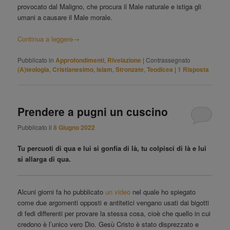
provocato dal Maligno, che procura il Male naturale e istiga gli
umani a causare il Male morale.
Continua a leggere
→
Pubblicato in
Approfondimenti
,
Rivelazione
|
Contrassegnato
(A)teologia
,
Cristianesimo
,
Islam
,
Stronzate
,
Teodicea
|
1
Risposta
Prendere a pugni un cuscino
Pubblicato il
8 Giugno 2022
Tu percuoti di qua e lui si gonfia di là, tu colpisci di là e lui
si allarga di qua.
Alcuni giorni fa ho pubblicato
un video
nel quale ho spiegato
come due argomenti opposti e antitetici vengano usati dai bigotti
di fedi differenti per provare la stessa cosa, cioè che quello in cui
credono è l’unico vero Dio. Gesù Cristo è stato disprezzato e