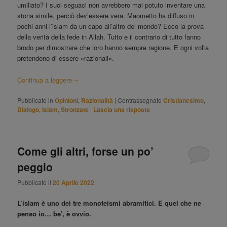
umiliato? I suoi seguaci non avrebbero mai potuto inventare una
storia simile, perciò dev’essere vera. Maometto ha diffuso in
pochi anni l’islam da un capo all’altro del mondo? Ecco la prova
della verità della fede in Allah. Tutto e il contrario di tutto fanno
brodo per dimostrare che loro hanno sempre ragione. E ogni volta
pretendono di essere «razionali».
Continua a leggere
→
Pubblicato in
Opinioni
,
Razionalità
|
Contrassegnato
Cristianesimo
,
Dialogo
,
Islam
,
Stronzate
|
Lascia una risposta
Come gli altri, forse un po’
peggio
Pubblicato il
20 Aprile 2022
L’islam è uno dei tre monoteismi abramitici. E quel che ne
penso io… be’, è ovvio.