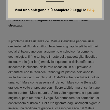
–––––––––
Pubblicato il
14 Dicembre 2022
Vuoi uno spiegone più completo? Leggi le
FAQ
.
Una stronzata. Antica finché si vuole, ma sempre stronzata.
Ed essere cattolici significa credere anche in questa
stronzata.
Il problema dell’esistenza del Male è ineludibile per qualsiasi
credente nel Dio abramitico. Nondimeno gli apologeti bigotti nei
social si baloccano con l’argomento ontologico, l’argomento
cosmologico, il fine tuning e il resto della paccottiglia filosofica
deista, ma la (per loro) irrisolvibile questione della sofferenza
innocente la eludono. Nelle rare occasioni in cui provano a
cimentarsi con la teodicea, fanno figure pietose riciclando le
solite fregnacce: il sacrificio di Cristo/Dio che condivide il dolore
umano, il Male come assenza di Bene, il Male come Bene più
grande. A volte ci provano con il libero arbitrio, ma si schiantano
subito contro il Male naturale. Altre volte rispolverano il peccato
originale, però restano sul vago. Se entrassero nei particolari, si
coprirebbero di ridicolo. Del tutto ignorata dagli apologeti bigotti è
invece una teodicea di grande successo per secoli: il Male è