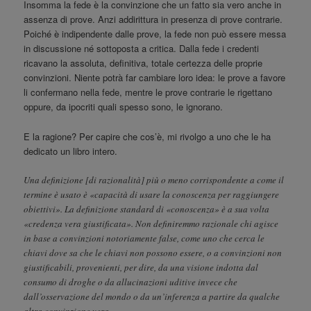
Insomma la fede è la convinzione che un fatto sia vero anche in
assenza di prove. Anzi addirittura in presenza di prove contrarie.
Poiché è indipendente dalle prove, la fede non può essere messa
in discussione né sottoposta a critica. Dalla fede i credenti
ricavano la assoluta, definitiva, totale certezza delle proprie
convinzioni. Niente potrà far cambiare loro idea: le prove a favore
li confermano nella fede, mentre le prove contrarie le rigettano
oppure, da ipocriti quali spesso sono, le ignorano.
E la ragione? Per capire che cos’è, mi rivolgo a uno che le ha
dedicato un libro intero.
Una definizione [di razionalità] più o meno corrispondente a come il
termine è usato è «capacità di usare la conoscenza per raggiungere
obiettivi». La definizione standard di «conoscenza» è a sua volta
«credenza vera giustificata». Non definiremmo razionale chi agisce
in base a convinzioni notoriamente false, come uno che cerca le
chiavi dove sa che le chiavi non possono essere, o a convinzioni non
giustificabili, provenienti, per dire, da una visione indotta dal
consumo di droghe o da allucinazioni uditive invece che
dall’osservazione del mondo o da un’inferenza a partire da qualche
altra convinzione vera.