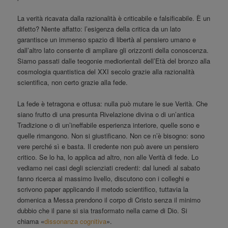
La verità ricavata dalla razionalità è criticabile e falsificabile. È un
difetto? Niente affatto: l’esigenza della critica da un lato
garantisce un immenso spazio di libertà al pensiero umano e
dall’altro lato consente di ampliare gli orizzonti della conoscenza.
Siamo passati dalle teogonie mediorientali dell’Età del bronzo alla
cosmologia quantistica del XXI secolo grazie alla razionalità
scientifica, non certo grazie alla fede.
La fede è tetragona e ottusa: nulla può mutare le sue Verità. Che
siano frutto di una presunta Rivelazione divina o di un’antica
Tradizione o di un’ineffabile esperienza interiore, quelle sono e
quelle rimangono. Non si giustificano. Non ce n’è bisogno: sono
vere perché sì e basta. Il credente non può avere un pensiero
critico. Se lo ha, lo applica ad altro, non alle Verità di fede. Lo
vediamo nei casi degli scienziati credenti: dal lunedì al sabato
fanno ricerca al massimo livello, discutono con i colleghi e
scrivono paper applicando il metodo scientifico, tuttavia la
domenica a Messa prendono il corpo di Cristo senza il minimo
dubbio che il pane si sia trasformato nella carne di Dio. Si
chiama «
dissonanza cognitiva
».