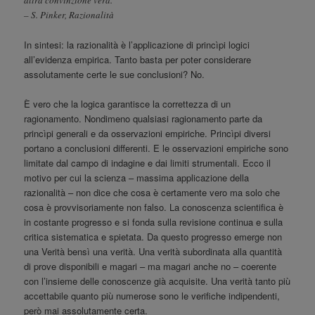
– S. Pinker, Razionalità
In sintesi: la razionalità è l’applicazione di princìpi logici
all’evidenza empirica. Tanto basta per poter considerare
assolutamente certe le sue conclusioni? No.
È vero che la logica garantisce la correttezza di un
ragionamento. Nondimeno qualsiasi ragionamento parte da
princìpi generali e da osservazioni empiriche. Princìpi diversi
portano a conclusioni differenti. E le osservazioni empiriche sono
limitate dal campo di indagine e dai limiti strumentali. Ecco il
motivo per cui la scienza – massima applicazione della
razionalità – non dice che cosa è certamente vero ma solo che
cosa è provvisoriamente non falso. La conoscenza scientifica è
in costante progresso e si fonda sulla revisione continua e sulla
critica sistematica e spietata. Da questo progresso emerge non
una Verità bensì una verità. Una verità subordinata alla quantità
di prove disponibili e magari – ma magari anche no – coerente
con l’insieme delle conoscenze già acquisite. Una verità tanto più
accettabile quanto più numerose sono le verifiche indipendenti,
però mai assolutamente certa.