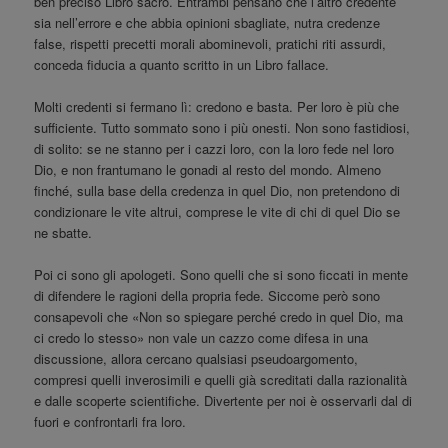
ben preciso Libro sacro. Entrambi pensano che l’altro credente
sia nell’errore e che abbia opinioni sbagliate, nutra credenze
false, rispetti precetti morali abominevoli, pratichi riti assurdi,
conceda fiducia a quanto scritto in un Libro fallace.
Molti credenti si fermano lì: credono e basta. Per loro è più che
sufficiente. Tutto sommato sono i più onesti. Non sono fastidiosi,
di solito: se ne stanno per i cazzi loro, con la loro fede nel loro
Dio, e non frantumano le gonadi al resto del mondo. Almeno
finché, sulla base della credenza in quel Dio, non pretendono di
condizionare le vite altrui, comprese le vite di chi di quel Dio se
ne sbatte.
Poi ci sono gli apologeti. Sono quelli che si sono ficcati in mente
di difendere le ragioni della propria fede. Siccome però sono
consapevoli che «Non so spiegare perché credo in quel Dio, ma
ci credo lo stesso» non vale un cazzo come difesa in una
discussione, allora cercano qualsiasi pseudoargomento,
compresi quelli inverosimili e quelli già screditati dalla razionalità
e dalle scoperte scientifiche. Divertente per noi è osservarli dal di
fuori e confrontarli fra loro.