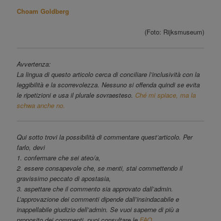
Choam Goldberg
(Foto: Rijksmuseum)
Avvertenza:
La lingua di questo articolo cerca di conciliare l’inclusività con la
leggibilità e la scorrevolezza. Nessuno si offenda quindi se evita
le ripetizioni e usa il plurale sovraesteso.
Ché mi spiace, ma la
schwa anche no.
Qui sotto trovi la possibilità di commentare quest’articolo. Per
farlo, devi
1. confermare che sei ateo/a,
2. essere consapevole che, se menti, stai commettendo il
gravissimo peccato di apostasia,
3. aspettare che il commento sia approvato dall’admin.
L’approvazione dei commenti dipende dall’insindacabile e
inappellabile giudizio dell’admin. Se vuoi saperne di più a
proposito dei commenti, puoi consultare le
FAQ
.