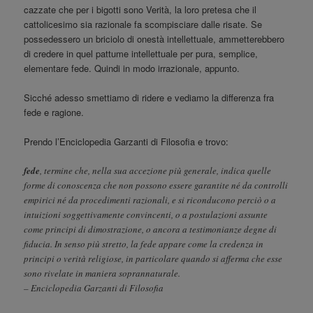
cazzate che per i bigotti sono Verità, la loro pretesa che il
cattolicesimo sia razionale fa scompisciare dalle risate. Se
possedessero un briciolo di onestà intellettuale, ammetterebbero
di credere in quel pattume intellettuale per pura, semplice,
elementare fede. Quindi in modo irrazionale, appunto.
Sicché adesso smettiamo di ridere e vediamo la differenza fra
fede e ragione.
Prendo l’Enciclopedia Garzanti di Filosofia e trovo:
fede
, termine che, nella sua accezione più generale, indica quelle
forme di conoscenza che non possono essere garantite né da controlli
empirici né da procedimenti razionali, e si riconducono perciò o a
intuizioni soggettivamente convincenti, o a postulazioni assunte
come principi di dimostrazione, o ancora a testimonianze degne di
fiducia. In senso più stretto, la fede appare come la credenza in
principi o verità religiose, in particolare quando si afferma che esse
sono rivelate in maniera soprannaturale.
– Enciclopedia Garzanti di Filosofia