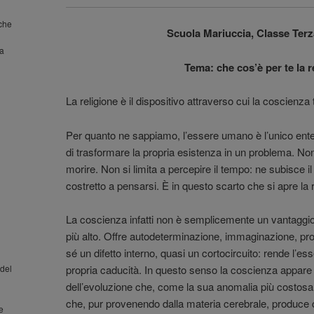
nche
Scuola Mariuccia, Classe Terz
la
Tema: che cos’è per te la r
La religione è il dispositivo attraverso cui la coscienza
Per quanto ne sappiamo, l’essere umano è l’unico ente
di trasformare la propria esistenza in un problema. Non 
morire. Non si limita a percepire il tempo: ne subisce il
costretto a pensarsi. È in questo scarto che si apre la r
La coscienza infatti non è semplicemente un vantaggio
più alto. Offre autodeterminazione, immaginazione, pro
sé un difetto interno, quasi un cortocircuito: rende l’
del
propria caducità. In questo senso la coscienza appa
dell’evoluzione che, come la sua anomalia più costosa
che, pur provenendo dalla materia cerebrale, produce
 e