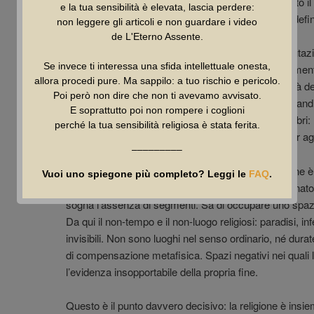
sacro allora non dimostra l’eterno: dimostra piuttosto 
e la tua sensibilità è elevata, lascia perdere:
l’indeterminabile, di fissare in formule ciò che, per def
non leggere gli articoli e non guardare i video
de L'Eterno Assente.
Non è un caso che, al netto di scismi, riforme e mutazioni
Se invece ti interessa una sfida intellettuale onesta,
abbiano conservato nuclei strutturali sorprendentemente 
allora procedi pure. Ma sappilo: a tuo rischio e pericolo.
trascendenza, la separatezza del divino, la sacralità de
Poi però non dire che non ti avevamo avvisato.
e dio. Dai Veda alla Bibbia, passando per le altre grandi 
E soprattutto poi non rompere i coglioni
meccanismo di fondo cambia meno di quanto sembri: l
perché la tua sensibilità religiosa è stata ferita.
finitudine e costruisce una grammatica dell’oltre per ag
–––––––––
Un altro fattore decisivo nell’autopoiesi della religione
Vuoi uno spiegone più completo? Leggi le
FAQ
.
umano non vive soltanto nel tempo: ne è ossessionat
sogna l’assenza di segmenti. Sa di occupare uno spazio
Da qui il non-tempo e il non-luogo religiosi: paradisi, infe
invisibili. Non sono luoghi nel senso ordinario, né d
di compensazione metafisica. Spazi negativi nei quali 
l’evidenza insopportabile della propria fine.
Questo è il punto davvero decisivo: la religione è insi