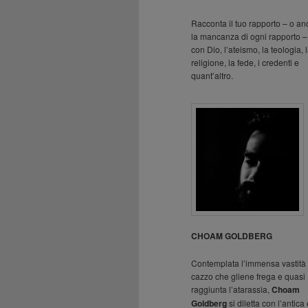
Racconta il tuo rapporto – o a
la mancanza di ogni rapporto –
con Dio, l’ateismo, la teologia, 
religione, la fede, i credenti e
quant’altro.
CHOAM GOLDBERG
Contemplata l’immensa vastità 
cazzo che gliene frega e quasi
raggiunta l’atarassìa,
Choam
Goldberg
si diletta con l’antica