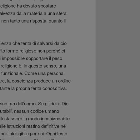
 religione ha dovuto spostare
 salvezza dalla materia a una sfera
: non tanto una risposta, quanto il
cienza che tenta di salvarsi da ciò
uito forme religiose non perché ci
si impossibile sopportare il peso
a religione è, in questo senso, una
a funzionale. Come una persona
are, la coscienza produce un ordine
nte la propria ferita conoscitiva.
ivino ma dell’uomo. Se gli dei o Dio
rutabili, nessun codice umano
ifestassero in modo inequivocabile
le istruzioni restino definitive né
e intelligibile per noi. Ogni testo