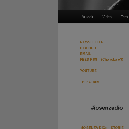
Menù
Articoli
Video
Temi
Vai
principale
al
NEWSLETTER
contenuto
DISCORD
EMAIL
FEED RSS
–
(Che roba è?)
principale
YOUTUBE
TELEGRAM
«IO SENZA DIO» – STORIE