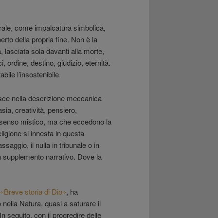
rale, come impalcatura simbolica,
erto della propria fine. Non è la
, lasciata sola davanti alla morte,
 ordine, destino, giudizio, eternità.
ile l’insostenibile.
isce nella descrizione meccanica
sia, creatività, pensiero,
n senso mistico, ma che eccedono la
igione si innesta in questa
saggio, il nulla in tribunale o in
n supplemento narrativo. Dove la
«Breve storia di Dio»
, ha
so nella Natura, quasi a saturare il
n seguito, con il progredire delle