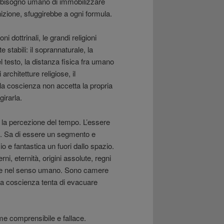
il bisogno umano di immobilizzare
inizione, sfuggirebbe a ogni formula.
 dottrinali, le grandi religioni
stabili: il soprannaturale, la
l testo, la distanza fisica fra umano
architetture religiose, il
a coscienza non accetta la propria
girarla.
 è la percezione del tempo. L’essere
o. Sa di essere un segmento e
 e fantastica un fuori dallo spazio.
rni, eternità, origini assolute, regni
urate nel senso umano. Sono camere
la coscienza tenta di evacuare
eme comprensibile e fallace.