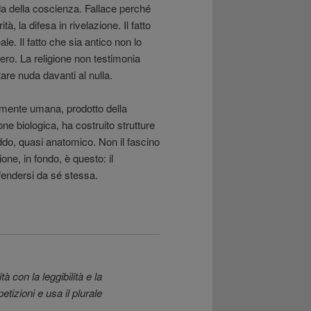
 della coscienza. Fallace perché
à, la difesa in rivelazione. Il fatto
e. Il fatto che sia antico non lo
vero. La religione non testimonia
tare nuda davanti al nulla.
mente umana, prodotto della
e biologica, ha costruito strutture
ddo, quasi anatomico. Non il fascino
one, in fondo, è questo: il
fendersi da sé stessa.
tà con la leggibilità e la
tizioni e usa il plurale