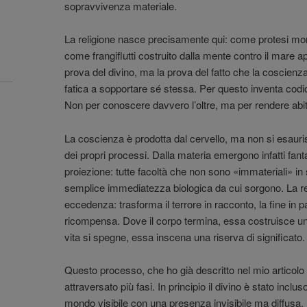
sopravvivenza materiale.
La religione nasce precisamente qui: come protesi mo
come frangiflutti costruito dalla mente contro il mare ap
prova del divino, ma la prova del fatto che la coscienza
fatica a sopportare sé stessa. Per questo inventa codici,
Non per conoscere davvero l’oltre, ma per rendere abitab
La coscienza è prodotta dal cervello, ma non si esaur
dei propri processi. Dalla materia emergono infatti fanta
proiezione: tutte facoltà che non sono «immateriali» i
semplice immediatezza biologica da cui sorgono. La rel
eccedenza: trasforma il terrore in racconto, la fine in pas
ricompensa. Dove il corpo termina, essa costruisce u
vita si spegne, essa inscena una riserva di significato.
Questo processo, che ho già descritto nel mio articolo
attraversato più fasi. In principio il divino è stato inclu
mondo visibile con una presenza invisibile ma diffusa. I