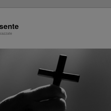
sente
e cazzate