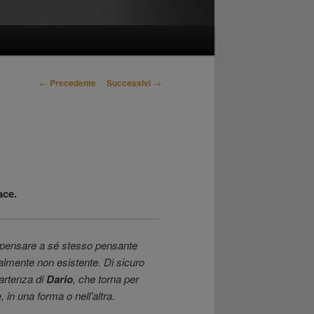
Navigazione
←
Precedente
Successivi
→
articolo
ace.
l pensare a sé stesso pensante
lmente non esistente. Di sicuro
partenza di
Dario
, che torna per
 in una forma o nell’altra.