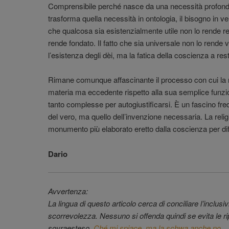
Comprensibile perché nasce da una necessità profonda
trasforma quella necessità in ontologia, il bisogno in verit
che qualcosa sia esistenzialmente utile non lo rende real
rende fondato. Il fatto che sia universale non lo rende 
l’esistenza degli dèi, ma la fatica della coscienza a res
Rimane comunque affascinante il processo con cui la 
materia ma eccedente rispetto alla sua semplice funzion
tanto complesse per autogiustificarsi. È un fascino fre
del vero, ma quello dell’invenzione necessaria. La religi
monumento più elaborato eretto dalla coscienza per di
Dario
Avvertenza:
La lingua di questo articolo cerca di conciliare l’inclusivi
scorrevolezza. Nessuno si offenda quindi se evita le ripe
sovraesteso.
Ché mi spiace, ma la schwa anche no.