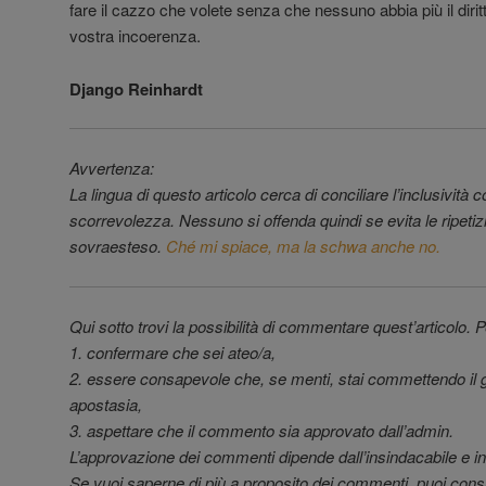
fare il cazzo che volete senza che nessuno abbia più il diritto
vostra incoerenza.
Django Reinhardt
Avvertenza:
La lingua di questo articolo cerca di conciliare l’inclusività co
scorrevolezza. Nessuno si offenda quindi se evita le ripetizio
sovraesteso.
Ché mi spiace, ma la schwa anche no.
Qui sotto trovi la possibilità di commentare quest’articolo. Pe
1. confermare che sei ateo/a,
2. essere consapevole che, se menti, stai commettendo il 
apostasia,
3. aspettare che il commento sia approvato dall’admin.
L’approvazione dei commenti dipende dall’insindacabile e ina
Se vuoi saperne di più a proposito dei commenti, puoi cons