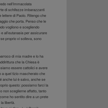
credo nell’Immacolata
te di schifezze imbarazzanti
 lettere di Paolo. Ritengo che
saggio che porta. Penso che le
ando vogliono e scegliendo
o e all’eutanasia per assicurare
 se proprio vi solleva, sono
parroco di mia madre e lo ha
ddirittura che la Chiesa è
ossiamo essere cattolici e avere
to a quel tizio mascherato che
é anche lui è salvo, anche se
roprio questo: possiamo farci la
o non sceglierne affatto, tanto
, come ho sentito dire a un prete
la libertà.