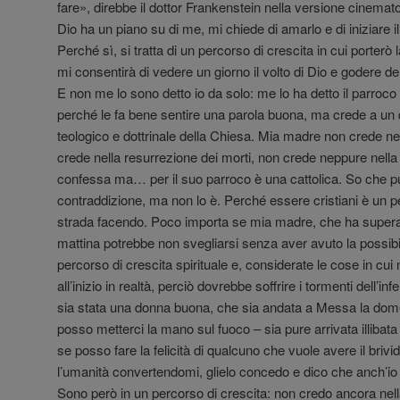
fare», direbbe il dottor Frankenstein nella versione cinemato
Dio ha un piano su di me, mi chiede di amarlo e di iniziare i
Perché sì, si tratta di un percorso di crescita in cui porterò 
mi consentirà di vedere un giorno il volto di Dio e godere d
E non me lo sono detto io da solo: me lo ha detto il parroc
perché le fa bene sentire una parola buona, ma crede a un qu
teologico e dottrinale della Chiesa. Mia madre non crede ne
crede nella resurrezione dei morti, non crede neppure nella
confessa ma… per il suo parroco è una cattolica. So che 
contraddizione, ma non lo è. Perché essere cristiani è un p
strada facendo. Poco importa se mia madre, che ha superato
mattina potrebbe non svegliarsi senza aver avuto la possibili
percorso di crescita spirituale e, considerate le cose in cu
all’inizio in realtà, perciò dovrebbe soffrire i tormenti dell’i
sia stata una donna buona, che sia andata a Messa la dome
posso metterci la mano sul fuoco – sia pure arrivata illibata a
se posso fare la felicità di qualcuno che vuole avere il brivi
l’umanità convertendomi, glielo concedo e dico che anch’io 
Sono però in un percorso di crescita: non credo ancora nel