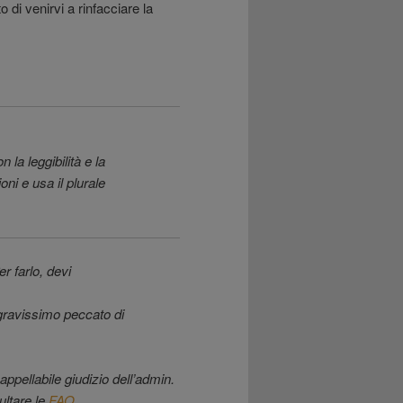
 di venirvi a rinfacciare la
n la leggibilità e la
ni e usa il plurale
r farlo, devi
gravissimo peccato di
ppellabile giudizio dell’admin.
ultare le
FAQ
.