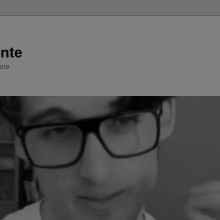
nte
zate