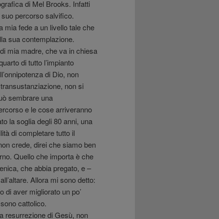
grafica di Mel Brooks. Infatti
l suo percorso salvifico.
la mia fede a un livello tale che
ella sua contemplazione.
o di mia madre, che va in chiesa
arto di tutto l’impianto
ll’onnipotenza di Dio, non
 transustanziazione, non si
può sembrare una
ercorso e le cose arriveranno
 la soglia degli 80 anni, una
tà di completare tutto il
i non crede, direi che siamo ben
nferno. Quello che importa è che
nica, che abbia pregato, e –
ll’altare. Allora mi sono detto:
do di aver migliorato un po’
sono cattolico.
la resurrezione di Gesù, non