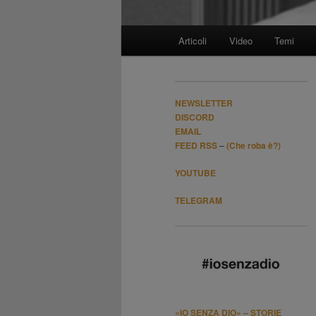
Menù
Articoli
Video
Temi
Vai
principale
al
NEWSLETTER
contenuto
DISCORD
EMAIL
FEED RSS
–
(Che roba è?)
principale
YOUTUBE
TELEGRAM
«IO SENZA DIO» – STORIE