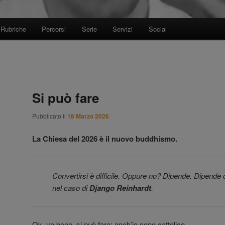
Rubriche
Percorsi
Serie
Servizi
Social
Si può fare
Pubblicato il
18 Marzo 2026
La Chiesa del 2026 è il nuovo buddhismo.
Convertirsi è difficile. Oppure no? Dipende. Dipend
nel caso di
Django Reinhardt
.
Ok, va bene, si può fare: anch’io sono cattolico.