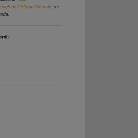
book de L’Eterno Assente
, se
anda.
orsi:
: