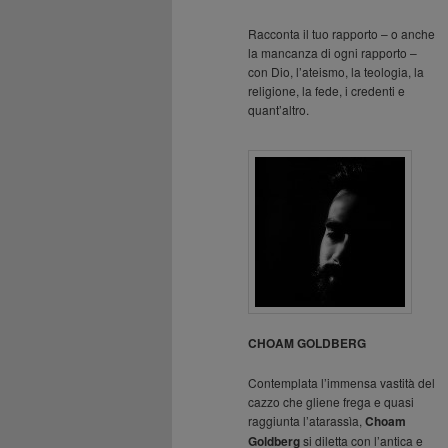
Racconta il tuo rapporto – o anche
la mancanza di ogni rapporto –
con Dio, l’ateismo, la teologia, la
religione, la fede, i credenti e
quant’altro.
CHOAM GOLDBERG
Contemplata l’immensa vastità del
cazzo che gliene frega e quasi
raggiunta l’atarassìa,
Choam
Goldberg
si diletta con l’antica e