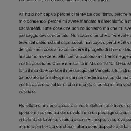
All’inizio non capivo perché ci tenevate così tanto, perché 
mio consenso, perché mi avete mandato a catechismo e mi 
sacramenti. Tutte cose che non ho richiesto ma che mi av
passaggio ovvio, scontato. Non capivo perché ci tenevate c
fede: dal catechista al capo scout, non capivo perché zitti
del tipo «non possiamo conoscere il progetto di Dio» o «Dio
riusciamo a vedere nella nostra piccolezza». Però, rileggend
vostra posizione. Come sta scritto in Marco 16,15, Gesù st
tutto il mondo e portate il messaggio del Vangelo a tutti gli
battezzato sarà salvo; ma chi non crederà sarà condannato».
vostra passione nel far sì che il mondo si conformi alla vost
valoriale.
Ho lottato e mi sono opposto ai vostri dettami che trovo illogi
spesso mi paiono più dei disvalori che un paradigma a cui a
vi fa tanta differenza, vi aiuta a sentirvi meglio, vi solleva 
maniera più fiera di voi stessi, allora sono disposto a dirlo: