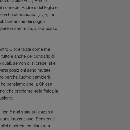
dove si dice «(…) Perciò
nel nome del Padre e del Figlio e
e io vi ho comandato. (…)», mi
 dubitare anche dei dogmi
ppure in cammino, allora posso
 contro Dio: entrate come me
 tutto e anche del contrario di
 quali, se non ci si crede, si è
erte posizioni sono mutate
nno perché l’uomo cambierà.
 che pensiamo che la Chiesa
oi che crediamo nella fisica la
lusione.
 non è mai stata sul cazzo a
lcuna imposizione. Benvenuti
olici e potrete continuare a