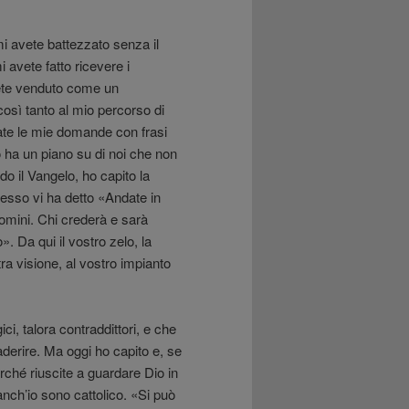
mi avete battezzato senza il
avete fatto ricevere i
ete venduto come un
osì tanto al mio percorso di
vate le mie domande con frasi
 ha un piano su di noi che non
o il Vangelo, ho capito la
esso vi ha detto «Andate in
 uomini. Chi crederà e sarà
 Da qui il vostro zelo, la
ra visione, al vostro impianto
ci, talora contraddittori, e che
derire. Ma oggi ho capito e, se
perché riuscite a guardare Dio in
 anch’io sono cattolico. «Si può