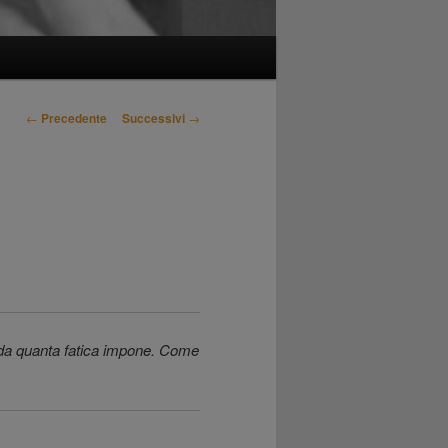
Navigazione
←
Precedente
Successivi
→
articolo
e da quanta fatica impone. Come