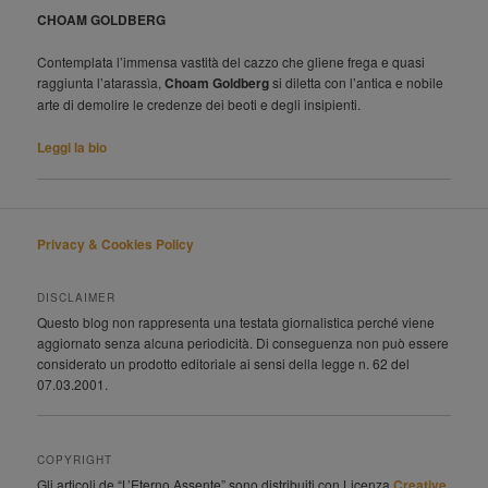
CHOAM GOLDBERG
Contemplata l’immensa vastità del cazzo che gliene frega e quasi
raggiunta l’atarassìa,
Choam Goldberg
si diletta con l’antica e nobile
arte di demolire le credenze dei beoti e degli insipienti.
Leggi la bio
Privacy & Cookies Policy
DISCLAIMER
Questo blog non rappresenta una testata giornalistica perché viene
aggiornato senza alcuna periodicità. Di conseguenza non può essere
considerato un prodotto editoriale ai sensi della legge n. 62 del
07.03.2001.
COPYRIGHT
Gli articoli de “L’Eterno Assente” sono distribuiti con Licenza
Creative