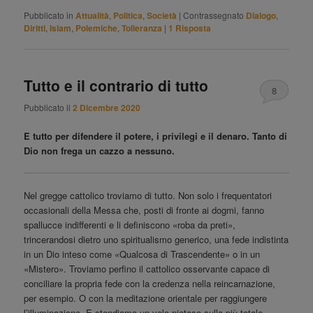
Pubblicato in
Attualità
,
Politica
,
Società
|
Contrassegnato
Dialogo
,
Diritti
,
Islam
,
Polemiche
,
Tolleranza
|
1
Risposta
Tutto e il contrario di tutto
8
Pubblicato il
2 Dicembre 2020
E tutto per difendere il potere, i privilegi e il denaro. Tanto di
Dio non frega un cazzo a nessuno.
Nel gregge cattolico troviamo di tutto. Non solo i frequentatori
occasionali della Messa che, posti di fronte ai dogmi, fanno
spallucce indifferenti e li definiscono «roba da preti»,
trincerandosi dietro uno spiritualismo generico, una fede indistinta
in un Dio inteso come «Qualcosa di Trascendente» o in un
«Mistero». Troviamo perfino il cattolico osservante capace di
conciliare la propria fede con la credenza nella reincarnazione,
per esempio. O con la meditazione orientale per raggiungere
l’illuminazione. E stendiamo un velo pietoso sulla più totale