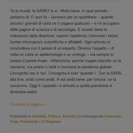
Te la ricordi, la SARS? Io sì. Molto bene. In quel periodo –
parliamo di 17 anni fa – lavoravo per un quotidiano – quando
ancora i giornali di carta se li cagava qualcuno – e mi occupavo
delle pagine di scienza e di tecnologia. E ricordo bene le
indicazioni dalla direzione: coprire l’epidemia, informare i lettori,
fornire informazioni scientifiche e affidabili. Ogni articolo si
concludeva con il parere di un esperto. Diverso l’esperto – di
volta un volta un epidemiologo o un virologo – ma sempre lo
stesso il parere finale: «Attenzione, perché magari stavolta ce la
caviamo, ma presto o tardi ci toccherà la pandemia globale.
L’incognita non è “se”. L’incognita è solo “quando”». Con la SARS,
alla fine, andò come andò. A noi andò bene, per fortuna: ce la
cavammo. Oggi il «quando» è arrivato e quella previsione è
diventata realtà.
Continua a leggere
→
Pubblicato in
Attualità
,
Politica
,
Società
|
Contrassegnato
Coerenza
,
Fede
,
Polemiche
|
12
Risposte