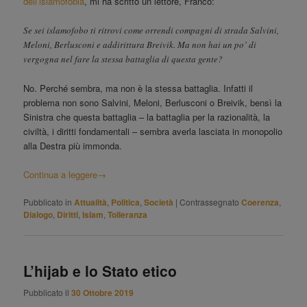
dell’islamofobia
, mi ha scritto un lettore, Franco:
Se sei islamofobo ti ritrovi come orrendi compagni di strada Salvini,
Meloni, Berlusconi e addirittura Breivik. Ma non hai un po’ di
vergogna nel fare la stessa battaglia di questa gente?
No. Perché sembra, ma non è la stessa battaglia. Infatti il
problema non sono Salvini, Meloni, Berlusconi o Breivik, bensì la
Sinistra che questa battaglia – la battaglia per la razionalità, la
civiltà, i diritti fondamentali – sembra averla lasciata in monopolio
alla Destra più immonda.
Continua a leggere
→
Pubblicato in
Attualità
,
Politica
,
Società
|
Contrassegnato
Coerenza
,
Dialogo
,
Diritti
,
Islam
,
Tolleranza
L’hijab e lo Stato etico
Pubblicato il
30 Ottobre 2019