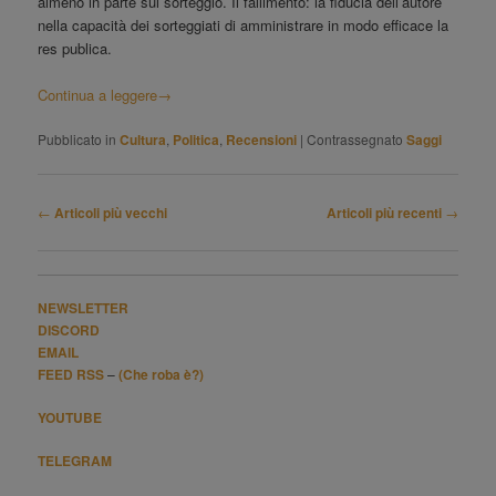
almeno in parte sul sorteggio. Il fallimento: la fiducia dell’autore
nella capacità dei sorteggiati di amministrare in modo efficace la
res publica.
Continua a leggere
→
Pubblicato in
Cultura
,
Politica
,
Recensioni
|
Contrassegnato
Saggi
Navigazione
←
Articoli più vecchi
Articoli più recenti
→
articolo
NEWSLETTER
DISCORD
EMAIL
FEED RSS
–
(Che roba è?)
YOUTUBE
TELEGRAM