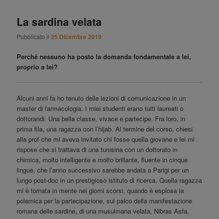
La sardina velata
Pubblicato il
25 Dicembre 2019
Perché nessuno ha posto la domanda fondamentale a lei,
proprio a lei?
Alcuni anni fa ho tenuto delle lezioni di comunicazione in un
master di farmacologia. I miei studenti erano tutti laureati o
dottorandi. Una bella classe, vivace e partecipe. Fra loro, in
prima fila, una ragazza con l’hijab. Al termine del corso, chiesi
alla prof che mi aveva invitato chi fosse quella giovane e lei mi
rispose che si trattava di una tunisina con un dottorato in
chimica, molto intelligente e molto brillante, fluente in cinque
lingue, che l’anno successivo sarebbe andata a Parigi per un
lungo post-doc in un prestigioso istituto di ricerca. Quella ragazza
mi è tornata in mente nei giorni scorsi, quando è esplosa la
polemica per la partecipazione, sul palco della manifestazione
romana delle sardine, di una musulmana velata, Nibras Asfa.