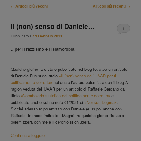
Navigazione
←
Articoli più vecchi
Articoli più recenti
→
articolo
Il (non) senso di Daniele…
1
Pubblicato il
13 Gennaio 2021
…per il razzismo e l’islamofobia.
Qualche giorno fa è stato pubblicato nel blog Io, ateo un articolo
di Daniele Fucini dal titolo
«Il (non) senso dell’UAAR per il
politicamente corretto»
nel quale l’autore polemizza con il blog A
ragion veduta dell’UAAR per un articolo di Raffaele Carcano dal
titolo
«Vocabolario sintetico del politicamente corretto»
e
pubblicato anche sul numero 01/2021 di
«Nessun Dogma»
.
Sicché adesso io polemizzo con Daniele (e un po’ anche con
Raffaele, in modo indiretto). Magari fra qualche giorno Raffaele
polemizzerà con me e il cerchio si chiuderà.
Continua a leggere
→