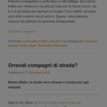
Polemica sviluppatasi in particolare su MicroMega, dove hanno
brillato per chiarezza e lucidità gli interventi di Cinzia Sciuto. Da
lì si è poi estesa per esempio al Gruppo I Laic UAAR, nel quale
sono stati condivisi alcuni articoli. Eppure, nella polemica,
nessuno ha sollevato la questione fondamentale.
Continua a leggere
→
Pubblicato in
Attualità
,
Politica
,
Società
|
Contrassegnato
Coerenza
,
Dialogo
,
Diritti
,
Islam
,
Polemiche
,
Tolleranza
Orrendi compagni di strada?
Pubblicato il
11 Dicembre 2019
Niente affatto: le strade sono diverse e conducono agli
antipodi.
Dopo il mio ultimo
articolo sul diritto, anzi sul dovere