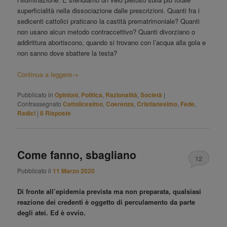
superficialità nella dissociazione dalle prescrizioni. Quanti fra i
sedicenti cattolici praticano la castità prematrimoniale? Quanti
non usano alcun metodo contraccettivo? Quanti divorziano o
addirittura abortiscono, quando si trovano con l’acqua alla gola e
non sanno dove sbattere la testa?
Continua a leggere
→
Pubblicato in
Opinioni
,
Politica
,
Razionalità
,
Società
|
Contrassegnato
Cattolicesimo
,
Coerenza
,
Cristianesimo
,
Fede
,
Radici
|
8
Risposte
Come fanno, sbagliano
12
Pubblicato il
11 Marzo 2020
Di fronte all’epidemia prevista ma non preparata, qualsiasi
reazione dei credenti è oggetto di perculamento da parte
degli atei. Ed è ovvio.