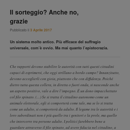
Il sorteggio? Anche no,
grazie
Pubblicato il
3 Aprile 2017
Un sistema molto antico. Più efficace del suffragio
universale, com’è ovvio. Ma mai quanto l’epistocrazia.
Che rapporti devono stabilire le autorità con tutti questi cittadini
capaci di esprimersi, che oggi strillano a bordo campo? Innanzitutto,
devono accoglierli con gioia, piuttosto che con diffidenza. Poiché
dietro tutta questa collera, in diretta o fuori onda, si nasconde anche
un aspetto positivo, vale a dire l’impegno. È un dono impacchettato
col filo spinato. (…) Se si tratta il cittadino autonomo come un
animale elettorale, egli si comporterà come tale, ma se lo si tratta
come un adulto, si comporterà da adulto. Il legame tra le autorità e i
loro subordinati non è più quello tra i genitori e la prole, ma quello
che intercorre tra persone adulte. I politici farebbero bene a
guardare attraverso il filo spinato, ad avere fiducia nel cittadino, a