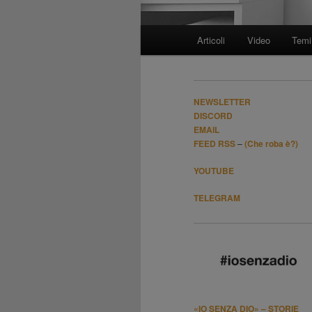
Menù
Articoli
Video
Temi
Vai
principale
al
NEWSLETTER
contenuto
DISCORD
EMAIL
FEED RSS
–
(Che roba è?)
principale
YOUTUBE
TELEGRAM
«IO SENZA DIO» – STORIE