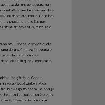
preoccupa del loro benessere, non
 combattuta perché lo ordina il loro
ivo da rispettare, non io. Sono loro
 loro a proclamare che Dio non
sistenziale dove vivrà felice se è
redente. Ebbene, è proprio quello
oblema della sofferenza innocente e
come non la trovo, non sono
isponde lui. In questo consiste la
chiata l’ha già detta: Choam
re e raccapriccio! Embe’? Mica
altro. Io mi aspetto che se ne occupi
 dei bambini sul colpo non è proprio
ice questa misericordia non viene