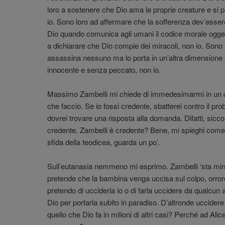
loro a sostenere che Dio ama le proprie creature e si 
io. Sono loro ad affermare che la sofferenza dev’essere
Dio quando comunica agli umani il codice morale oggett
a dichiarare che Dio compie dei miracoli, non io. Sono
assassina nessuno ma lo porta in un’altra dimensione e
innocente e senza peccato, non io.
Massimo Zambelli mi chiede di immedesimarmi in un c
che faccio. Se io fossi credente, sbatterei contro il pr
dovrei trovare una risposta alla domanda. Difatti, sic
credente. Zambelli è credente? Bene, mi spieghi come r
sfida della teodicea, guarda un po’.
Sull’eutanasia nemmeno mi esprimo. Zambelli ‘sta min
pretende che la bambina venga uccisa sul colpo, orro
pretendo di ucciderla io o di farla uccidere da qualcun 
Dio per portarla subito in paradiso. D’altronde uccidere
quello che Dio fa in milioni di altri casi? Perché ad Al