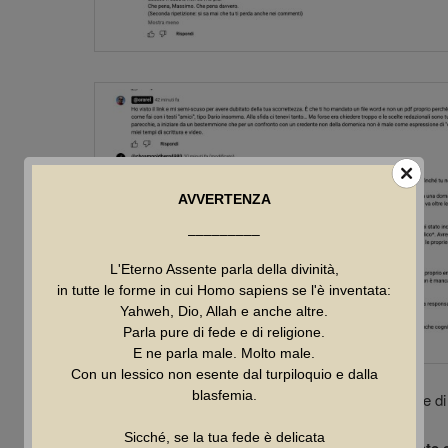
AVVERTENZA
–––––––––
L'Eterno Assente parla della divinità,
in tutte le forme in cui Homo sapiens se l'è inventata:
Yahweh, Dio, Allah e anche altre.
Parla pure di fede e di religione.
E ne parla male. Molto male.
Con un lessico non esente dal turpiloquio e dalla
blasfemia.
La domanda alla quale la sfida della teodicea chiede di
Sicché, se la tua fede è delicata