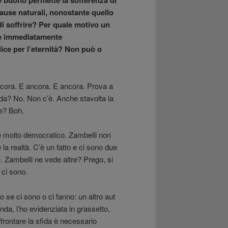
e buono permette la sofferenza di
ause naturali, nonostante quello
di soffrire? Per quale motivo un
ce immediatamente
lice per l’eternità? Non può o
 ancora. E ancora. E ancora. Prova a
anda? No. Non c’è. Anche stavolta la
le? Boh.
 molto democratico. Zambelli non
a realtà. C’è un fatto e ci sono due
e. Zambelli ne vede altre? Prego, si
 ci sono.
 se ci sono o ci fanno: un altro aut
nda, l’ho evidenziata in grassetto,
frontare la sfida è necessario