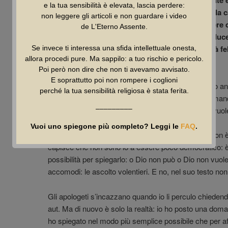
Per quale motivo un Dio onnisciente, onnipotente 
e la tua sensibilità è elevata, lascia perdere:
un innocente prima della sua morte provocata da c
non leggere gli articoli e non guardare i video
stesso innocente invochi la morte pur di smettere 
de L'Eterno Assente.
Dio onnisciente, onnipotente e buono non condu
quell’innocente nel meritato paradiso, dove sarà fe
Se invece ti interessa una sfida intellettuale onesta,
allora procedi pure. Ma sappilo: a tuo rischio e pericolo.
non vuole?
Poi però non dire che non ti avevamo avvisato.
E soprattutto poi non rompere i coglioni
Ora rileggi il testo di Massimo Zambelli. Poi rileggilo
perché la tua sensibilità religiosa è stata ferita.
leggerlo al contrario. Hai trovato la risposta alla dom
–––––––––
risposta alla domanda non c’è. Dio non può o non vuo
Vuoi uno spiegone più completo? Leggi le
FAQ
.
Secondo Massimo Zambelli porre questo aut aut non è
capisce che non sono io a essere poco democratico: è l
possibilità per spiegarlo: o Dio non può o Dio non vuol
accomodi: le ascolto volentieri. E no, nel suo testo non
Gli apologeti s’incazzano quando io li perculo chiedendo
aut. Ma di nuovo è solo la realtà: io ho posto una doma
ho spiegato nel modo più semplice possibile che per af