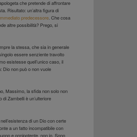
pologeta che pretende di affrontare
a. Risultato: un’altra figura di
uo immediato predecessore
. Che cosa
e altre possibilità? Prego, si
pre la stessa, che sia in generale
singolo essere senziente travolto
smo esistesse quell’unico caso, il
n: Dio non può o non vuole
no, Massimo, la sfida non solo non
to di Zambelli è un’ulteriore
 nell’esistenza di un Dio con certe
ronte a un fatto incompatibile con
 buono e onnipotente, non io. Sono