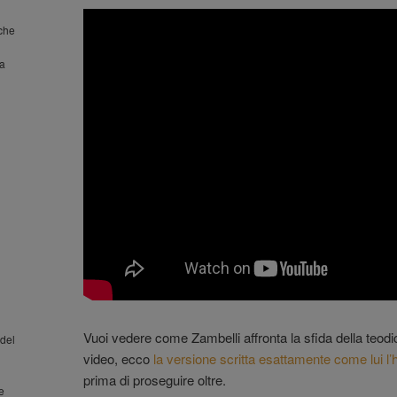
nche
la
Vuoi vedere come Zambelli affronta la sfida della teodi
del
video, ecco
la versione scritta esattamente come lui l’h
prima di proseguire oltre.
 e