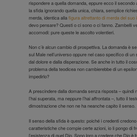
rispondere a quella domanda, eppure ecco il secondo a
la sfida ignorando quella unica, chiara, semplice richiest
merda, identica alla
figura altrettanto di merda del s
devo pensare? Questi o ci sono o ci fanno. Zambelli ved
accomodi: pure queste le ascolto volentieri.
Non c’è alcun cambio di prospettiva. La domanda è sem
sul Male nell’universo oppure nel caso specifico di un 
dal dolore e dalla disperazione. Se anche in tutto il co
problema della teodicea non cambierebbe di un epsilo
impedirlo?
A prescindere dalla domanda senza risposta – quindi 
l’hai superata, ma neppure l’hai affrontata –, tutto il tes
dimostrazione che non ne ha neanche capito il senso.
Il senso della sfida è questo: poiché i credenti credono
caratteristiche che compie certe azioni, io li pongo di f
l’esistenza di quel Dio. Sono loro a credere che Dio è