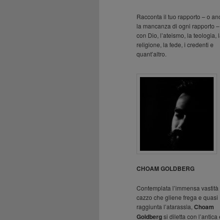
Racconta il tuo rapporto – o a
la mancanza di ogni rapporto –
con Dio, l’ateismo, la teologia, 
religione, la fede, i credenti e
quant’altro.
CHOAM GOLDBERG
Contemplata l’immensa vastità 
cazzo che gliene frega e quasi
raggiunta l’atarassìa,
Choam
Goldberg
si diletta con l’antica