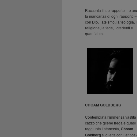
Racconta il tuo rapporto – o a
la mancanza di ogni rapporto –
con Dio, l’ateismo, la teologia, 
religione, la fede, i credenti e
quant’altro.
CHOAM GOLDBERG
Contemplata l’immensa vastità 
cazzo che gliene frega e quasi
raggiunta l’atarassìa,
Choam
Goldberg
si diletta con l’antica