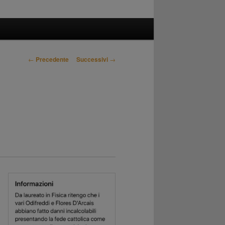
Navigazione
←
Precedente
Successivi
→
articolo