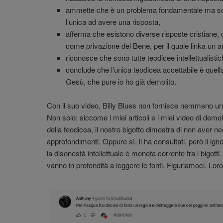
ammette che è un problema fondamentale ma sosti
l’unica ad avere una risposta,
afferma che esistono diverse risposte cristiane, c
come privazione del Bene, per il quale linka un ar
riconosce che sono tutte teodicee intellettualistic
conclude che l’unica teodicea accettabile è quell
Gesù, che pure io ho già demolito.
Con il suo video, Billy Blues non fornisce nemmeno 
Non solo: siccome i miei articoli e i miei video di demoli
della teodicea, il nostro bigotto dimostra di non aver n
approfondimenti. Oppure sì, li ha consultati, però li ig
la disonestà intellettuale è moneta corrente fra i bigott
vanno in profondità a leggere le fonti. Figuriamoci. Loro