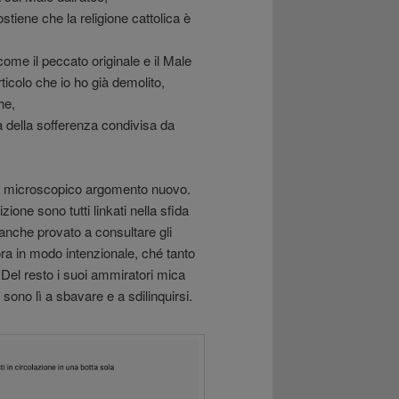
ene che la religione cattolica è
ome il peccato originale e il Male
ticolo che io ho già demolito,
he,
a della sofferenza condivisa da
un microscopico argomento nuovo.
zione sono tutti linkati nella sfida
eanche provato a consultare gli
nora in modo intenzionale, ché tanto
i. Del resto i suoi ammiratori mica
 sono lì a sbavare e a sdilinquirsi.