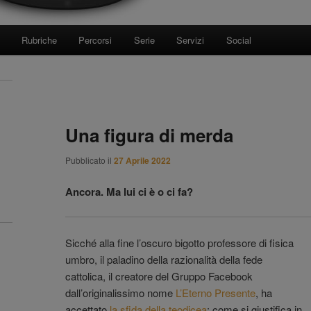
Rubriche
Percorsi
Serie
Servizi
Social
Una figura di merda
Pubblicato il
27 Aprile 2022
Ancora. Ma lui ci è o ci fa?
Sicché alla fine l’oscuro bigotto professore di fisica
umbro, il paladino della razionalità della fede
cattolica, il creatore del Gruppo Facebook
dall’originalissimo nome
L’Eterno Presente
, ha
accettato
la sfida della teodicea
: come si giustifica in