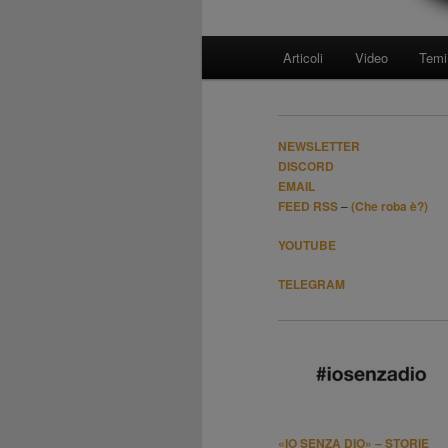
Menù
Articoli
Video
Temi
Vai
principale
al
NEWSLETTER
contenuto
DISCORD
EMAIL
FEED RSS
–
(Che roba è?)
principale
YOUTUBE
TELEGRAM
«IO SENZA DIO» – STORIE