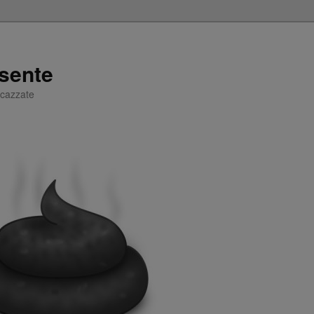
sente
e cazzate