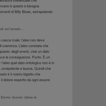
evatura intellettuale che
 umano è questo e bisogna
omenti di Billy Blues, estrapolando
Male nel mondo…
Ma casca male: l’ateo non deve
 coerenza. L’ateo constata che
 questo: degli eventi, cioè un dato
bisce le conseguenze. Punto. È un
 l’ateo quel dato ontologico non è in
e, onnipotente e buona. Quindi che
sto è il nostro bigotto che
 il dolore esperito da ogni essere
Eterno Assente rifiuta in