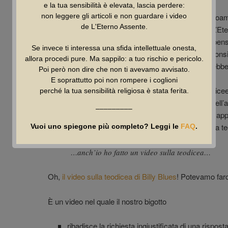
e la tua sensibilità è elevata, lascia perdere:
non leggere gli articoli e non guardare i video
Anzitutto io non sono L’Eterno Assente. Io sono Choa
de L'Eterno Assente.
e il mio cognome. E vorrei essere chiamato così. L’Ete
del mio canale video e del mio podcast. (Però – a pens
Se invece ti interessa una sfida intellettuale onesta,
Blues si riferisce a me come a L’Eterno Assente: consi
allora procedi pure. Ma sappilo: a tuo rischio e pericolo.
povero Padre Kayn, chissà che schifezza produrrebb
Poi però non dire che non ti avevamo avvisato.
E soprattutto poi non rompere i coglioni
Ma vabbe’, non divaghiamo e torniamo alle 11 teodicee.
perché la tua sensibilità religiosa è stata ferita.
irrazionali, ovvio. Ma lo faccio argomentando, sia nell’a
–––––––––
altri articoli e video linkati nella sfida. Billy Blues ha 
può demolire le mie dimostrazioni? Ha o non ha una t
Vuoi uno spiegone più completo? Leggi le
FAQ
.
…anch’io ho fatto un video sulla teodicea…
Oh,
il video sulla teodicea di Billy Blues
! Potevamo far
È un video nel quale il nostro bigotto
ribadisce la richiesta ingiustificata di una rispost