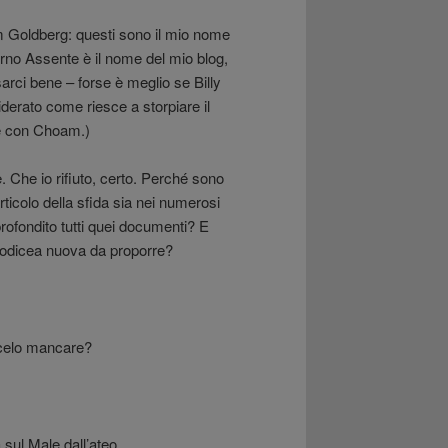
m Goldberg: questi sono il mio nome
rno Assente è il nome del mio blog,
arci bene – forse è meglio se Billy
derato come riesce a storpiare il
e con Choam.)
 Che io rifiuto, certo. Perché sono
rticolo della sfida sia nei numerosi
approfondito tutti quei documenti? E
eodicea nuova da proporre?
celo mancare?
a sul Male dall’ateo,