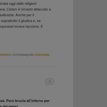
nata oggi dalle religioni
iane. L’islam è rimasto attaccato a
iudicante. Anche per il
soprattutto ti giudica e, se
temporanei invece tacciono. E
elazione
|
Contrassegnato
(A)teologia
,
7
ù. Però brucia all’inferno per
ne dei tempi.