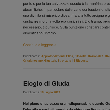
per te e per la tua salvezza»: questa è la manfrina propi
abramitiche, in particolare dalle varie confessioni crist
una divinità sì misericordiosa, ma anzitutto arcigna e g
cristianesimo una volta era così: sì sì, Dio ti ama, però 
necessario, ti punisce. Sulla punizione i cristiani con
dimenticano l’inferno.
Continua a leggere
→
Pubblicato in
Approfondimenti
,
Etica
,
Filosofia
,
Razionalità
,
Riv
Cristianesimo
,
Giustizia
,
Stronzate
|
4
Risposte
Elogio di Giuda
Pubblicato il
18 Luglio 2024
Nel piano di salvezza era indispensabile quanto Ges
l’eternità e sarà vituperato da chiunque fino alla fi