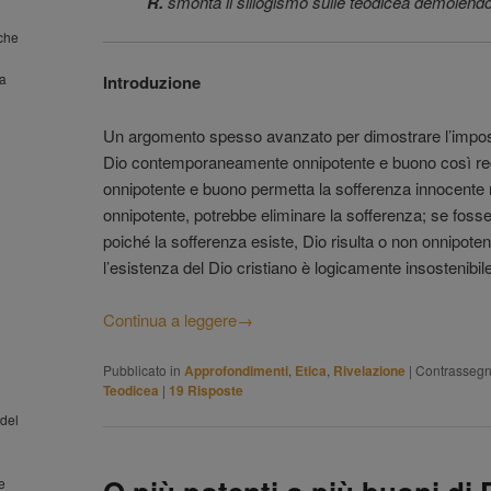
R.
smonta il sillogismo sulle teodicea demolend
nche
la
Introduzione
Un argomento spesso avanzato per dimostrare l’impossib
Dio contemporaneamente onnipotente e buono così rec
onnipotente e buono permetta la sofferenza innocente
onnipotente, potrebbe eliminare la sofferenza; se foss
poiché la sofferenza esiste, Dio risulta o non onnipo
l’esistenza del Dio cristiano è logicamente insostenibile
Continua a leggere
→
Pubblicato in
Approfondimenti
,
Etica
,
Rivelazione
|
Contrassegn
Teodicea
|
19
Risposte
del
 e