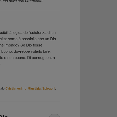
o una delle sue premesse.
ilità logica dell’esistenza di un
ita: come è possibile che un Dio
 nel mondo? Se Dio fosse
e buono, dovrebbe volerlo fare;
tente o non buono. Di conseguenza
.
ato
Cristianesimo
,
Giustizia
,
Spiegoni
,