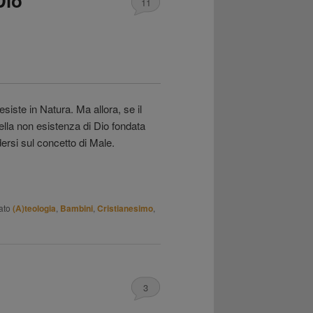
Dio
11
esiste in Natura. Ma allora, se il
ella non esistenza di Dio fondata
ersi sul concetto di Male.
ato
(A)teologia
,
Bambini
,
Cristianesimo
,
3