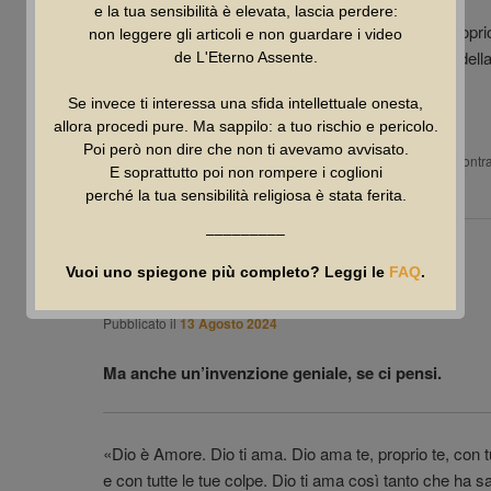
e la tua sensibilità è elevata, lascia perdere:
Ebbene Paolo – san Paolo, l’apostolo dei gentili, proprio
non leggere gli articoli e non guardare i video
fornisce un ottimo argomento contro la plausibilità della
de L'Eterno Assente.
Se invece ti interessa una sfida intellettuale onesta,
Continua a leggere
→
allora procedi pure. Ma sappilo: a tuo rischio e pericolo.
Poi però non dire che non ti avevamo avvisato.
Pubblicato in
Approfondimenti
,
Razionalità
,
Rivelazione
|
Contr
E soprattutto poi non rompere i coglioni
Risposte
perché la tua sensibilità religiosa è stata ferita.
–––––––––
Un’idea abominevole
Vuoi uno spiegone più completo? Leggi le
FAQ
.
Pubblicato il
13 Agosto 2024
Ma anche un’invenzione geniale, se ci pensi.
«Dio è Amore. Dio ti ama. Dio ama te, proprio te, con t
e con tutte le tue colpe. Dio ti ama così tanto che ha sa