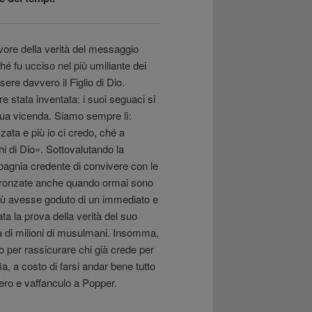
favore della verità del messaggio
hé fu ucciso nel più umiliante dei
re davvero il Figlio di Dio.
stata inventata: i suoi seguaci si
ua vicenda. Siamo sempre lì:
ta e più io ci credo, ché a
hi di Dio». Sottovalutando la
agnia credente di convivere con le
stronzate anche quando ormai sono
ù avesse goduto di un immediato e
ta la prova della verità del suo
a di milioni di musulmani. Insomma,
do per rassicurare chi già crede per
a, a costo di farsi andar bene tutto
a zero e vaffanculo a Popper.