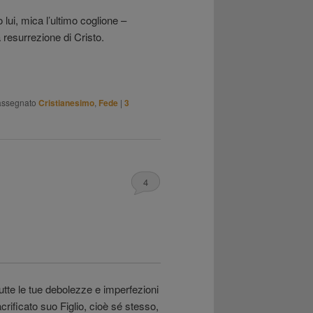
 lui, mica l’ultimo coglione –
 resurrezione di Cristo.
assegnato
Cristianesimo
,
Fede
|
3
4
utte le tue debolezze e imperfezioni
crificato suo Figlio, cioè sé stesso,