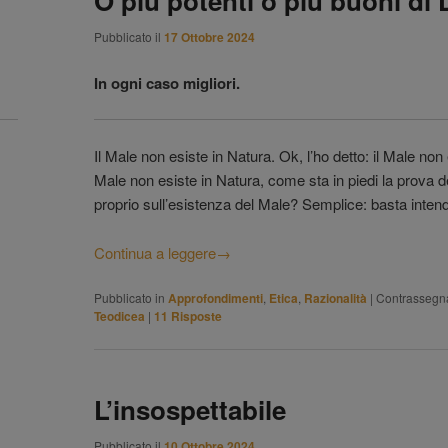
O più potenti o più buoni di 
Pubblicato il
17 Ottobre 2024
In ogni caso migliori.
Il Male non esiste in Natura. Ok, l’ho detto: il Male non 
Male non esiste in Natura, come sta in piedi la prova d
proprio sull’esistenza del Male? Semplice: basta intend
Continua a leggere
→
Pubblicato in
Approfondimenti
,
Etica
,
Razionalità
|
Contrassegn
Teodicea
|
11
Risposte
L’insospettabile
Pubblicato il
10 Ottobre 2024