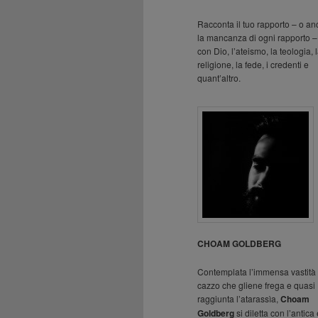
Racconta il tuo rapporto – o a
la mancanza di ogni rapporto –
con Dio, l’ateismo, la teologia, 
religione, la fede, i credenti e
quant’altro.
CHOAM GOLDBERG
Contemplata l’immensa vastità 
cazzo che gliene frega e quasi
raggiunta l’atarassìa,
Choam
Goldberg
si diletta con l’antica