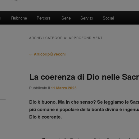
i
Rubriche
Percorsi
Serie
Servizi
Social
ARCHIVI CATEGORIA:
APPROFONDIMENTI
Navigazione
←
Articoli più vecchi
articolo
La coerenza di Dio nelle Sacr
Pubblicato il
11 Marzo 2025
Dio è buono. Ma in che senso? Se leggiamo le Sacre
più comune e popolare della bontà divina è ingenua
Dio è coerente.