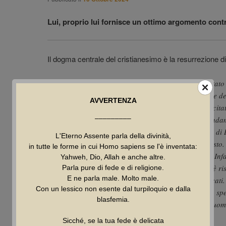
Lui, proprio lui fornisce un ottimo argomento contr
Il dogma centrale del cristianesimo è la resurrezione d
Noi dunque predichiamo che Cristo è risuscitato
alcuni tra voi dicono che non vi è risurrezione d
AVVERTENZA
risurrezione dei morti, neppure Cristo è risuscita
–––––––––
risuscitato, la nostra predicazione è senza fonda
valore. Anzi finiamo per essere falsi testimoni di
L'Eterno Assente parla della divinità,
abbiamo affermato che egli ha risuscitato Cristo.
in tutte le forme in cui Homo sapiens se l'è inventata:
risuscitano, Dio non lo ha risuscitato affatto. Infa
Yahweh, Dio, Allah e anche altre.
neppure Cristo è risuscitato. E se Cristo non è ris
Parla pure di fede e di religione.
E ne parla male. Molto male.
un’illusione, e voi siete ancora nei vostri peccati
Con un lessico non esente dal turpiloquio e dalla
che sono morti, sono perduti. Ma se abbiamo spe
blasfemia.
questa vita, noi siamo i più infelici di tutti gli uom
– 1 Corinzi 15,12-20
Sicché, se la tua fede è delicata