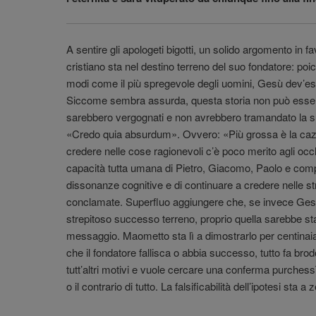
A sentire gli apologeti bigotti, un solido argomento in 
cristiano sta nel destino terreno del suo fondatore: poic
modi come il più spregevole degli uomini, Gesù dev’esse
Siccome sembra assurda, questa storia non può essere 
sarebbero vergognati e non avrebbero tramandato la s
«Credo quia absurdum». Ovvero: «Più grossa è la cazza
credere nelle cose ragionevoli c’è poco merito agli occ
capacità tutta umana di Pietro, Giacomo, Paolo e comp
dissonanze cognitive e di continuare a credere nelle 
conclamate. Superfluo aggiungere che, se invece Ges
strepitoso successo terreno, proprio quella sarebbe sta
messaggio. Maometto sta lì a dimostrarlo per centinai
che il fondatore fallisca o abbia successo, tutto fa bro
tutt’altri motivi e vuole cercare una conferma purchessì
o il contrario di tutto. La falsificabilità dell’ipotesi sta 