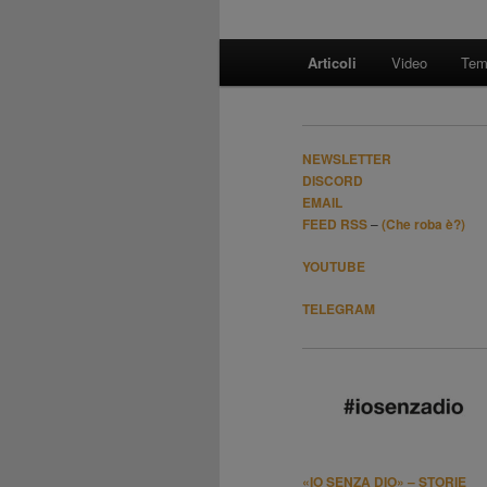
Menù
Articoli
Video
Tem
Vai
Vai
principale
al
al
NEWSLETTER
contenuto
contenuto
DISCORD
EMAIL
FEED RSS
–
(Che roba è?)
principale
secondario
YOUTUBE
TELEGRAM
«IO SENZA DIO» – STORIE