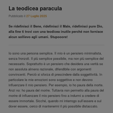
principale
La teodicea paracula
Pubblicato il
27 Luglio 2025
Se ridefinisci il Bene, ridefinisci il Male, ridefinisci pure Dio,
alla fine ti trovi con una teodicea inutile perché non fornisce
alcun sollievo agli umani. Stupooore!
Io sono una persona semplice. Il mio è un pensiero minimalista,
senza fronzoli. Il più semplice possibile, ma non più semplice del
necessario. Soprattutto è un pensiero che desidera una verità se
non assoluta almeno razionale, difendibile con argomenti
convincenti. Perciò si sforza di prescindere dalla soggettività. In
particolare le mie emozioni sono soggettive e non devono
influenzare il mio pensiero. Per esempio, io ho paura della morte.
Anzi no: ho paura del morire. Tuttavia non permetto alla paura del
morire di influenzare il mio pensiero fino a indurmi a credere di
essere immortale. Sicché, quando mi interrogo sull’essere e sul
dover essere, cerco di mantenermi il più possibile distaccato.