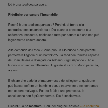
Ed è una teodicea paracula.
Ridefinire per sanare l’insanabile
Perché è una teodicea paracula? Perché, di fronte alla
contraddizione insanabile fra il Dio buono e onnipotente e la
sofferenza innocente, ridefinisce tutto per sanare ciò che non può
logicamente essere sanato.
Alla domanda dell’ateo «Come può un Dio buono e onnipotente
permettere l’agonia di un bambino?», la teodicea tomista esposta
da Brian Davies e divulgata da Adriano Virgili risponde «Dio è
buono in un senso differente». E grazie al cazzo. Molto paracula,
appunto.
È chiaro che cade la prima premessa del sillogismo: qualcuno
può lasciar soffrire un bambino senza intervenire e nel contempo
non essere malvagio. Poi, se è falsa una premessa, la
conclusione non è più dimostrata. Dio è incolpevole.
Ricordi? Lo ha mostrato R. qui nel blog nell’articolo
«La coerenza