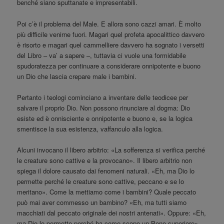
benché siano sputtanate e impresentabili.
Poi c’è il problema del Male. E allora sono cazzi amari. È molto
più difficile venirne fuori. Magari quel profeta apocalittico davvero
è risorto e magari quel cammelliere davvero ha sognato i versetti
del Libro – va’ a sapere –, tuttavia ci vuole una formidabile
spudoratezza per continuare a considerare onnipotente e buono
un Dio che lascia crepare male i bambini.
Pertanto i teologi cominciano a inventare delle teodicee per
salvare il proprio Dio. Non possono rinunciare al dogma: Dio
esiste ed è onnisciente e onnipotente e buono e, se la logica
smentisce la sua esistenza, vaffanculo alla logica.
Alcuni invocano il libero arbitrio: «La sofferenza si verifica perché
le creature sono cattive e la provocano». Il libero arbitrio non
spiega il dolore causato dai fenomeni naturali. «Eh, ma Dio lo
permette perché le creature sono cattive, peccano e se lo
meritano». Come la mettiamo come i bambini? Quale peccato
può mai aver commesso un bambino? «Eh, ma tutti siamo
macchiati dal peccato originale dei nostri antenati». Oppure: «Eh,
ma Dio lo permette perché ha come scopo un Bene superiore».