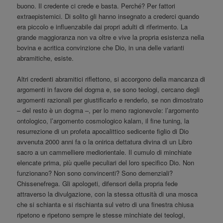
buono. Il credente ci crede e basta. Perché? Per fattori
extraepistemici. Di solito gli hanno insegnato a crederci quando
era piccolo e influenzabile dai propri adulti di riferimento. La
grande maggioranza non va oltre e vive la propria esistenza nella
bovina e acritica convinzione che Dio, in una delle varianti
abramitiche, esiste.
Altri credenti abramitici riflettono, si accorgono della mancanza di
argomenti in favore del dogma e, se sono teologi, cercano degli
argomenti razionali per giustificarlo e renderlo, se non dimostrato
– del resto è un dogma –, per lo meno ragionevole: l’argomento
ontologico, l’argomento cosmologico kalam, il fine tuning, la
resurrezione di un profeta apocalittico sedicente figlio di Dio
avvenuta 2000 anni fa o la onirica dettatura divina di un Libro
sacro a un cammelliere mediorientale. Il cumulo di minchiate
elencate prima, più quelle peculiari del loro specifico Dio. Non
funzionano? Non sono convincenti? Sono demenziali?
Chissenefrega. Gli apologeti, difensori della propria fede
attraverso la divulgazione, con la stessa ottusità di una mosca
che si schianta e si rischianta sul vetro di una finestra chiusa
ripetono e ripetono sempre le stesse minchiate dei teologi,