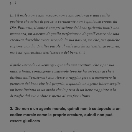
(…)
(…) il male non è una «cosa», non è una sostanza o una realtà
positiva che esiste di per sé, e certamente non è qualcosa creato da
Dio. Piuttosto, il male è una privazione del bene (privatio boni), una
mancanza, un’assenza di quella perfezione o di quell’essere che una
creatura dovrebbe avere secondo la sua natura, ma che, per qualche
ragione, non ha. In altre parole, il male non ha un’esistenza propria,
ma è un «parassita» dell’essere e del bene, (…)
Il male «accade» o «emerge» quando una creatura, che è per sua
natura finita, contingente e mutevole (poiché ha un’essenza che è
distinta dall’esistenza), non riesce a raggiungere o a mantenere la
pienezza del bene che le è proprio, o quando un agente libero sceglie
un bene limitato in un modo che lo priva di un bene maggiore o lo
distoglie dal suo ordine rispetto al suo fine ultimo.
3. Dio non è un agente morale, quindi non è sottoposto a un
codice morale come le proprie creature, quindi non può
essere giudicato.