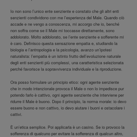
Io non sono l’unico ente senziente e constato che gli altri enti
senzienti condividono con me l’esperienza del Male. Quando ciò
accade e ne vengo a conoscenza, mi accorgo che io, benché
non soffra come se il Male mi toccasse direttamente, sono
addolorato. Molto addolorato, se l’ente senziente e sofferente mi
è caro. Definisco questa sensazione empatia e, studiando la
biologia e l’antropologia e la psicologia, avanzo un’ipotesi
naturalista: l’empatia è un istinto frutto dell’evoluzione naturale
degli enti senzienti più complessi, una caratteristica selezionata
perché favorisce la sopravvivenza individuale e la riproduzione.
Ora posso formulare un principio etico: ogni agente senziente
che in modo intenzionale provoca il Male o non lo impedisce pur
potendo farlo è cattivo, ogni agente senziente che interviene per
ridurre il Male è buono. Dopo il principio, la norma morale: io devo
essere buono e non cattivo, io devo aiutare i buoni e ostacolare i
cattivi.
È un’etica semplice. Poi applicarla è un casino. Se io provoco la
sofferenza di qualcuno per evitare la sofferenza di qualcun altro,