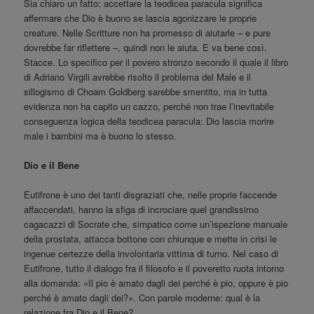
Sia chiaro un fatto: accettare la teodicea paracula significa
affermare che Dio è buono se lascia agonizzare le proprie
creature. Nelle Scritture non ha promesso di aiutarle – e pure
dovrebbe far riflettere –, quindi non le aiuta. E va bene così.
Stacce. Lo specifico per il povero stronzo secondo il quale il libro
di Adriano Virgili avrebbe risolto il problema del Male e il
sillogismo di Choam Goldberg sarebbe smentito, ma in tutta
evidenza non ha capito un cazzo, perché non trae l’inevitabile
conseguenza logica della teodicea paracula: Dio lascia morire
male i bambini ma è buono lo stesso.
Dio e il Bene
Eutifrone è uno dei tanti disgraziati che, nelle proprie faccende
affaccendati, hanno la sfiga di incrociare quel grandissimo
cagacazzi di Socrate che, simpatico come un’ispezione manuale
della prostata, attacca bottone con chiunque e mette in crisi le
ingenue certezze della involontaria vittima di turno. Nel caso di
Eutifrone, tutto il dialogo fra il filosofo e il poveretto ruota intorno
alla domanda: «Il pio è amato dagli dei perché è pio, oppure è pio
perché è amato dagli dei?». Con parole moderne: qual è la
relazione fra Dio e il Bene?