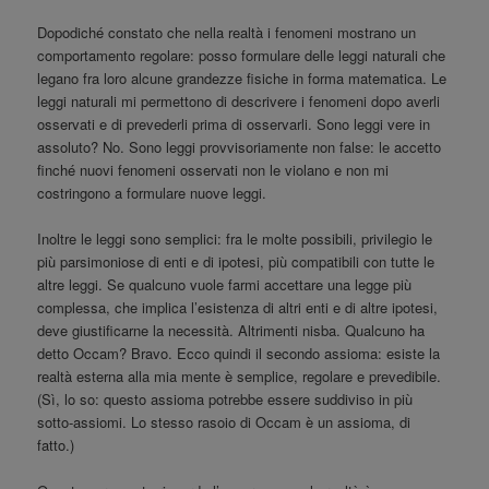
Dopodiché constato che nella realtà i fenomeni mostrano un
comportamento regolare: posso formulare delle leggi naturali che
legano fra loro alcune grandezze fisiche in forma matematica. Le
leggi naturali mi permettono di descrivere i fenomeni dopo averli
osservati e di prevederli prima di osservarli. Sono leggi vere in
assoluto? No. Sono leggi provvisoriamente non false: le accetto
finché nuovi fenomeni osservati non le violano e non mi
costringono a formulare nuove leggi.
Inoltre le leggi sono semplici: fra le molte possibili, privilegio le
più parsimoniose di enti e di ipotesi, più compatibili con tutte le
altre leggi. Se qualcuno vuole farmi accettare una legge più
complessa, che implica l’esistenza di altri enti e di altre ipotesi,
deve giustificarne la necessità. Altrimenti nisba. Qualcuno ha
detto Occam? Bravo. Ecco quindi il secondo assioma: esiste la
realtà esterna alla mia mente è semplice, regolare e prevedibile.
(Sì, lo so: questo assioma potrebbe essere suddiviso in più
sotto-assiomi. Lo stesso rasoio di Occam è un assioma, di
fatto.)