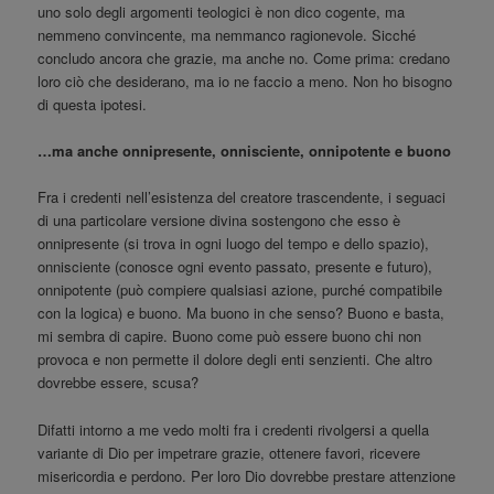
uno solo degli argomenti teologici è non dico cogente, ma
nemmeno convincente, ma nemmanco ragionevole. Sicché
concludo ancora che grazie, ma anche no. Come prima: credano
loro ciò che desiderano, ma io ne faccio a meno. Non ho bisogno
di questa ipotesi.
…ma anche onnipresente, onnisciente, onnipotente e buono
Fra i credenti nell’esistenza del creatore trascendente, i seguaci
di una particolare versione divina sostengono che esso è
onnipresente (si trova in ogni luogo del tempo e dello spazio),
onnisciente (conosce ogni evento passato, presente e futuro),
onnipotente (può compiere qualsiasi azione, purché compatibile
con la logica) e buono. Ma buono in che senso? Buono e basta,
mi sembra di capire. Buono come può essere buono chi non
provoca e non permette il dolore degli enti senzienti. Che altro
dovrebbe essere, scusa?
Difatti intorno a me vedo molti fra i credenti rivolgersi a quella
variante di Dio per impetrare grazie, ottenere favori, ricevere
misericordia e perdono. Per loro Dio dovrebbe prestare attenzione