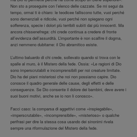
Non sto a proseguire con l’elenco delle cazzate. Se mi segui da
tempo, ormai ti è chiaro: le teodicee falliscono tutte, vuoi perché
sono demenziali e ridicole, vuoi perché non spiegano ogni
sofferenza, specie i dolori più terribili subìti dai più innocenti. Ma
ancora chissenefrega: chi crede continua a credere di fronte
all’evidenza dell’assurdità. L’importante è non scalfire il dogma,
anzi nemmeno dubitarne: il Dio abramitico esiste.
L’ultimo baluardo di chi crede, sollevato quando si trova con le
spalle al muro, è il Mistero della fede. Ossia: «Le ragioni di Dio
sono imperscrutabili e incomprensibili per noi creature limitate.
Dio ha dei piani misteriosi che noi non possiamo capire. Dio
conosce il quadro generale delle cause, degli effetti e delle
conseguenze. Se Dio consente il dolore dei bambini, deve avere i
suoi buoni motivi, anche se io non li conosco».
Facci caso: la comparsa di aggettivi come «inspiegabile»,
«imperscrutabile», «incomprensibile», «misterioso» o qualche
perifrasi per dire la stessa cosa usando dei sinonimi rivela
sempre una riformulazione del Mistero della fede.