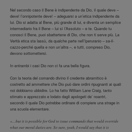
Nel secondo caso il Bene è indipendente da Dio, il quale deve –
deve! l’onnipotente deve! – adeguarsi a un’etica indipendente da
lui. Dio si adatta al Bene, più grande di lui, e diventa un semplice
intermediario fra il Bene – lui sì l’Assoluto – e te. Quando tu
conosci il Bene, puoi sbattertene di Dio, che non ti serve più. La
Verità etica sta lassù, da qualche parte nell’Iperuranio – sa-il-
cazzo-perché quella e non un’altra –, e tutti, compreso Dio,
devono sottomettersi.
In entrambi i casi Dio non ci fa una bella figura.
Con la teoria del comando divino il credente abramitico è
costretto ad ammettere che Dio può dare ordini ripugnanti ai quali
noi dobbiamo ubbidire. Lo ha fatto William Lane Craig, tanto
stimato e apprezzato e lodato dagli apologeti de’ noantri,
secondo il quale Dio potrebbe ordinare di compiere una strage in
una scuola elementare.
«…but it is possible for God to issue commands that would override
what our moral duties are. So sure, yeah, I would say that it is