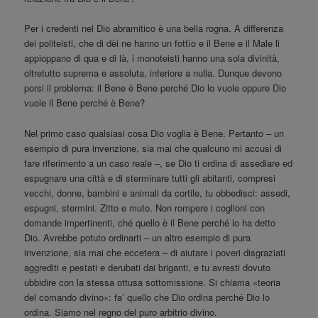
Per i credenti nel Dio abramitico è una bella rogna. A differenza
dei politeisti, che di dèi ne hanno un fottìo e il Bene e il Male li
appioppano di qua e di là, i monoteisti hanno una sola divinità,
oltretutto suprema e assoluta, inferiore a nulla. Dunque devono
porsi il problema: il Bene è Bene perché Dio lo vuole oppure Dio
vuole il Bene perché è Bene?
Nel primo caso qualsiasi cosa Dio voglia è Bene. Pertanto – un
esempio di pura invenzione, sia mai che qualcuno mi accusi di
fare riferimento a un caso reale –, se Dio ti ordina di assediare ed
espugnare una città e di sterminare tutti gli abitanti, compresi
vecchi, donne, bambini e animali da cortile, tu obbedisci: assedi,
espugni, stermini. Zitto e muto. Non rompere i coglioni con
domande impertinenti, ché quello è il Bene perché lo ha detto
Dio. Avrebbe potuto ordinarti – un altro esempio di pura
invenzione, sia mai che eccetera – di aiutare i poveri disgraziati
aggrediti e pestati e derubati dai briganti, e tu avresti dovuto
ubbidire con la stessa ottusa sottomissione. Si chiama «teoria
del comando divino»: fa’ quello che Dio ordina perché Dio lo
ordina. Siamo nel regno del puro arbitrio divino.