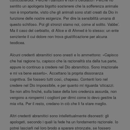
sentito un apologeta bigotto sostenere che la sofferenza animale
non è importante, visto che gli animali sono stati creati da Dio in
funzione delle nostre esigenze. Per dire la sensibilità umana di
questo schifoso. Poi gli stronzi siamo noi, come al solito. Vabbe’.
Ma il caso del cerbiatto, di Alice e di Ahmed è lo stesso: un ente
senziente il cui dolore non trova giustificazione per alcuna
teodicea.
Alcuni credenti abramitici sono onesti e lo ammettono: «Capisco
che hai ragione tu, capisco che la razionalità sta dalla tua parte,
eppure io continuo a credere nel Dio abramitico. Sono irrazionale
e mi va bene esserlo». Accettano la propria dissonanza
cognitiva. Se fossero tutti così, chapeau. Contenti loro nel
credere nel Dio impossibile, e per quanto mi riguarda ‘sticazzi.
Se non altro finché, sulla base della loro credenza assurda, non
vengono a rompermi i coglioni per dirmi come io devo gestire la
mia vita. Per il resto, credano in ciò che li fa stare meglio.
Altri credenti abramitici sono intellettualmente disonesti: gli
apologeti, secondo i quali la fede ha un fondamento razionale. Io
potrei lasciarli nel loro brodo a sparare stronzate, se fossero