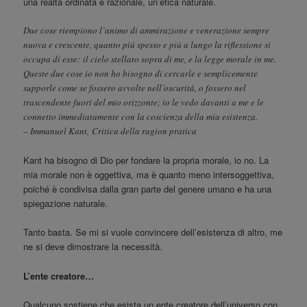
una realtà ordinata e razionale, un’etica naturale.
Due cose riempiono l’animo di ammirazione e venerazione sempre
nuova e crescente, quanto piú spesso e piú a lungo la riflessione si
occupa di esse: il cielo stellato sopra di me, e la legge morale in me.
Queste due cose io non ho bisogno di cercarle e semplicemente
supporle come se fossero avvolte nell’oscurità, o fossero nel
trascendente fuori del mio orizzonte; io le vedo davanti a me e le
connetto immediatamente con la coscienza della mia esistenza.
– Immanuel Kant, Critica della ragion pratica
Kant ha bisogno di Dio per fondare la propria morale, io no. La
mia morale non è oggettiva, ma è quanto meno intersoggettiva,
poiché è condivisa dalla gran parte del genere umano e ha una
spiegazione naturale.
Tanto basta. Se mi si vuole convincere dell’esistenza di altro, me
ne si deve dimostrare la necessità.
L’ente creatore…
Qualcuno sostiene che esista un ente creatore dell’universo con