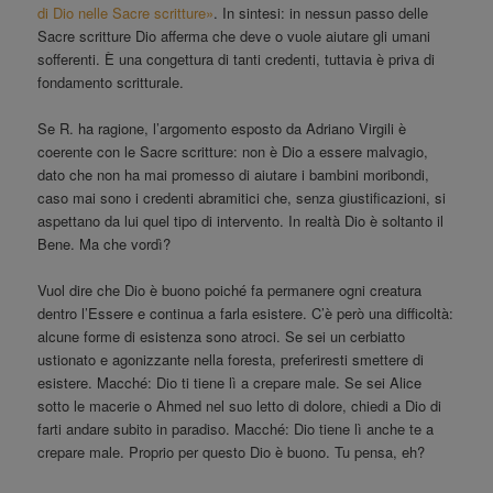
di Dio nelle Sacre scritture»
. In sintesi: in nessun passo delle
Sacre scritture Dio afferma che deve o vuole aiutare gli umani
sofferenti. È una congettura di tanti credenti, tuttavia è priva di
fondamento scritturale.
Se R. ha ragione, l’argomento esposto da Adriano Virgili è
coerente con le Sacre scritture: non è Dio a essere malvagio,
dato che non ha mai promesso di aiutare i bambini moribondi,
caso mai sono i credenti abramitici che, senza giustificazioni, si
aspettano da lui quel tipo di intervento. In realtà Dio è soltanto il
Bene. Ma che vordì?
Vuol dire che Dio è buono poiché fa permanere ogni creatura
dentro l’Essere e continua a farla esistere. C’è però una difficoltà:
alcune forme di esistenza sono atroci. Se sei un cerbiatto
ustionato e agonizzante nella foresta, preferiresti smettere di
esistere. Macché: Dio ti tiene lì a crepare male. Se sei Alice
sotto le macerie o Ahmed nel suo letto di dolore, chiedi a Dio di
farti andare subito in paradiso. Macché: Dio tiene lì anche te a
crepare male. Proprio per questo Dio è buono. Tu pensa, eh?