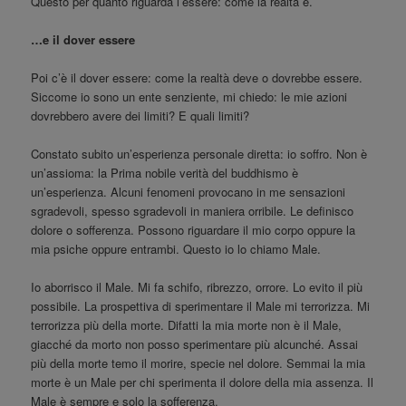
Questo per quanto riguarda l’essere: come la realtà è.
…e il dover essere
Poi c’è il dover essere: come la realtà deve o dovrebbe essere.
Siccome io sono un ente senziente, mi chiedo: le mie azioni
dovrebbero avere dei limiti? E quali limiti?
Constato subito un’esperienza personale diretta: io soffro. Non è
un’assioma: la Prima nobile verità del buddhismo è
un’esperienza. Alcuni fenomeni provocano in me sensazioni
sgradevoli, spesso sgradevoli in maniera orribile. Le definisco
dolore o sofferenza. Possono riguardare il mio corpo oppure la
mia psiche oppure entrambi. Questo io lo chiamo Male.
Io aborrisco il Male. Mi fa schifo, ribrezzo, orrore. Lo evito il più
possibile. La prospettiva di sperimentare il Male mi terrorizza. Mi
terrorizza più della morte. Difatti la mia morte non è il Male,
giacché da morto non posso sperimentare più alcunché. Assai
più della morte temo il morire, specie nel dolore. Semmai la mia
morte è un Male per chi sperimenta il dolore della mia assenza. Il
Male è sempre e solo la sofferenza.