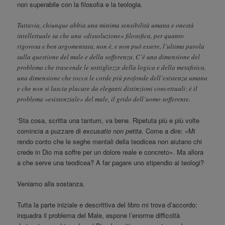
non superabile con la filosofia e la teologia.
Tuttavia, chiunque abbia una minima sensibilità umana e onestà
intellettuale sa che una «dissoluzione» filosofica, per quanto
rigorosa e ben argomentata, non è, e non può essere, l’ultima parola
sulla questione del male e della sofferenza. C’è una dimensione del
problema che trascende le sottigliezze della logica e della metafisica,
una dimensione che tocca le corde più profonde dell’esistenza umana
e che non si lascia placare da eleganti distinzioni concettuali: è il
problema «esistenziale» del male, il grido dell’uomo sofferente.
‘Sta cosa, scritta una tantum, va bene. Ripetuta più e più volte
comincia a puzzare di
excusatio non petita
. Come a dire: «Mi
rendo conto che le seghe mentali della teodicea non aiutano chi
crede in Dio ma soffre per un dolore reale e concreto». Ma allora
a che serve una teodicea? A far pagare uno stipendio ai teologi?
Veniamo alla sostanza.
Tutta la parte iniziale e descrittiva del libro mi trova d’accordo:
inquadra il problema del Male, espone l’enorme difficoltà