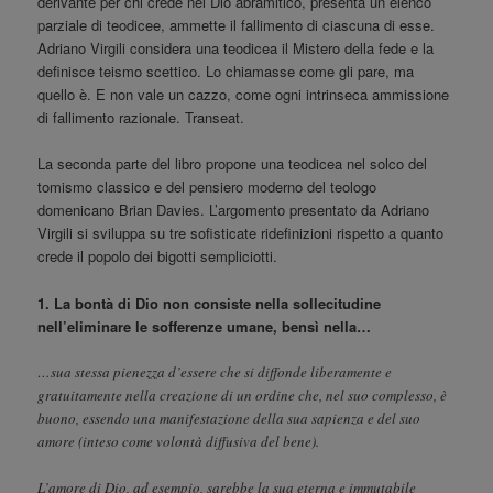
derivante per chi crede nel Dio abramitico, presenta un elenco
parziale di teodicee, ammette il fallimento di ciascuna di esse.
Adriano Virgili considera una teodicea il Mistero della fede e la
definisce teismo scettico. Lo chiamasse come gli pare, ma
quello è. E non vale un cazzo, come ogni intrinseca ammissione
di fallimento razionale. Transeat.
La seconda parte del libro propone una teodicea nel solco del
tomismo classico e del pensiero moderno del teologo
domenicano Brian Davies. L’argomento presentato da Adriano
Virgili si sviluppa su tre sofisticate ridefinizioni rispetto a quanto
crede il popolo dei bigotti sempliciotti.
1. La bontà di Dio non consiste nella sollecitudine
nell’eliminare le sofferenze umane, bensì nella…
…sua stessa pienezza d’essere che si diffonde liberamente e
gratuitamente nella creazione di un ordine che, nel suo complesso, è
buono, essendo una manifestazione della sua sapienza e del suo
amore (inteso come volontà diffusiva del bene).
L’amore di Dio, ad esempio, sarebbe la sua eterna e immutabile