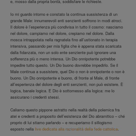
e, mosso dalla propria bontà, soddisfare le richieste.
Io mi guardo intorno e constato la continua sussistenza di un
grande Male: innumerevoli enti senzienti soffrono in modi atroci.
Il dolore è l’esperienza più condivisa in tutto il cosmo: nasciamo
nel dolore, campiamo nel dolore, crepiamo nel dolore. Dalla
mosca intrappolata nella ragnatela fino all’ustionato in terapia
intensiva, passando per mia figlia che è appena stata scaricata
dalla fidanzata, non un solo ente senziente può ignorare una
sofferenza più o meno intensa. Un Dio onnipotente potrebbe
impedire tutto questo. Un Dio buono dovrebbe impedirlo. Se il
Male continua a sussistere, quel Dio o non è onnipotente o non è
buono. Un Dio onnipotente e buono, di fronte al Male, di fronte
all’esperienza del dolore degli enti senzienti, non può esistere. È
logica, banale logica. E Dio è sottomesso alla logica: me lo
assicurano i credenti stessi.
Caliamo questo pippone astratto nella realtà della polemica fra
atei e credenti a proposito dell’esistenza del Dio abramitico – ché
proprio di lui stiamo parlando – e recuperiamo il sillogismo
esposto nella
live dedicata alla razionalità della fede cattolica
.