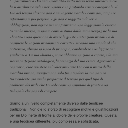
(…) attribuire a Dio una «moralità» nello stesso senso univoco in cui
la si attribuisce agli esseri umani è un profondo errore categoriale. Il
Dio del teismo classico non è un «agente morale» come noi, sia pure
infinitamente più perfetto. Egli non è soggetto a doveri o
obbligazioni, non agisce per conformarsi a una legge morale esterna
(o anche interna, se intesa come distinta dalla sua essenza), né la sua
«bontà» è una questione di avere le giuste «intenzioni morali» o di
compiere le «azioni moralmente corrette» secondo uno standard che
potremmo, almeno in linea di principio, condividere e utilizzare per
giudicarLo. La sua «bontà», come abbiamo iniziato a capire, è la sua
stessa perfezione ontologica, la pienezza del suo essere. Affermare il
contrario, cioè insistere nel voler misurare Dio con il metro della
moralità umana, significa non solo fraintendere la sua natura
trascendente, ma anche preparare il terreno per quel tipo di
problema del male che Lo vede come un imputato di fronte a un
tribunale che non Gli compete.
Siamo a un livello completamente diverso dalle teodicee
tradizionali. Non c’è lo sforzo di escogitare motivi e giustificazioni
per un Dio inerte di fronte al dolore delle proprie creature. Questa
è una teodicea differente, più complessa e sofisticata.