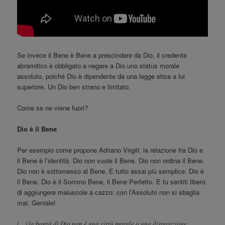
Se invece il Bene è Bene a prescindere da Dio, il credente
abramitico è obbligato a negare a Dio uno status morale
assoluto, poiché Dio è dipendente da una legge etica a lui
superiore. Un Dio ben strano e limitato.
Come se ne viene fuori?
Dio è il Bene
Per esempio come propone Adriano Virgili: la relazione fra Dio e
il Bene è l’identità. Dio non vuole il Bene. Dio non ordina il Bene.
Dio non è sottomesso al Bene. È tutto assai più semplice: Dio è
il Bene. Dio è il Sommo Bene, il Bene Perfetto. E tu sentiti libero
di aggiungere maiuscole a cazzo: con l’Assoluto non si sbaglia
mai. Geniale!
(…) la bontà di Dio non è una virtù morale o una disposizione