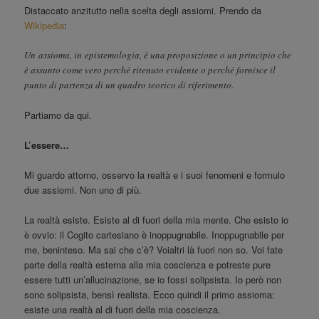
Distaccato anzitutto nella scelta degli assiomi. Prendo da
Wikipedia
:
Un assioma, in epistemologia, è una proposizione o un principio che
è assunto come vero perché ritenuto evidente o perché fornisce il
punto di partenza di un quadro teorico di riferimento.
Partiamo da qui.
L’essere…
Mi guardo attorno, osservo la realtà e i suoi fenomeni e formulo
due assiomi. Non uno di più.
La realtà esiste. Esiste al di fuori della mia mente. Che esisto io
è ovvio: il Cogito cartesiano è inoppugnabile. Inoppugnabile per
me, beninteso. Ma sai che c’è? Voialtri là fuori non so. Voi fate
parte della realtà esterna alla mia coscienza e potreste pure
essere tutti un’allucinazione, se io fossi solipsista. Io però non
sono solipsista, bensì realista. Ecco quindi il primo assioma:
esiste una realtà al di fuori della mia coscienza.