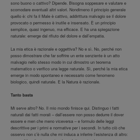
sono buono o cattivo? Dipende. Bisogna soppesare e valutare e
scomodare eventuali altri valori. Nondimeno il principio generale
quello è: chi fa il Male è cattivo, addirittura malvagio se il dolore
provocato o permesso è inutile e insensato. È un principio
semplice, quasi ingenuo, ma efficace. E ha una spiegazione
naturale: emerge dal rifiuto del dolore e dall’empatia.
La mia etica è razionale e oggettiva? No e sì. No, perché non
posso dimostrare che far soffrire un ente senziente è un atto
malvagio nello stesso modo in cui dimostro un teorema
matematico o verifico una legge naturale. Sì, perché la mia etica
emerge in modo spontaneo e necessario come fenomeno
biologico, quindi naturale. E la Natura è razionale.
Tanto basta
Mi serve altro? No. Il mio mondo finisce qui. Distinguo i fatti
naturali dai fatti morali – dall’essere non posso dedurre il dover
essere e men che meno viceversa – e formulo delle leggi
descrittive per i primi e normative per i secondi. In tutto ciò che
osservo non c’è nulla che mi induca a inferire l’esistenza di altro: