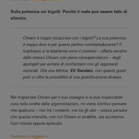
Sulla polemica coi bigotti. Perché il male può essere fatto di
silenzio.
Choam è troppo incazzoso con i bigotti? La sua polemica
è troppo dura e per questo perfino controproducente? Il
turpiloquio e la blasfemia sono il pretesto – offerto peraltro
dallo stesso Choam con piena consapevolezza – degli
apologeti per evitare di confrontarsi con gli argomenti
razionali. Ora una lettrice,
Eli Sandalo
, con questo guest
post ci offre la possibilità di una giustificazione diversa.
Nel ringraziare Choam per il suo impegno e la sua impeccabile
cura nella scelta delle argomentazioni, mi viene istintivo pensare
che qualcuno – non tra i credenti, ma tra gli atei – possa pensare
che questa intensità, con cui Choam si arrabbia, sia eccessiva,
fuori misura oppure sprecata.
Continua a leggere
→