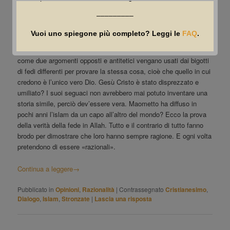
Tu percuoti di qua e lui si gonfia di là, tu colpisci di là e lui
–––––––––
si allarga di qua.
Vuoi uno spiegone più completo? Leggi le
FAQ
.
Alcuni giorni fa ho pubblicato
un video
nel quale ho spiegato
come due argomenti opposti e antitetici vengano usati dai bigotti
di fedi differenti per provare la stessa cosa, cioè che quello in cui
credono è l’unico vero Dio. Gesù Cristo è stato disprezzato e
umiliato? I suoi seguaci non avrebbero mai potuto inventare una
storia simile, perciò dev’essere vera. Maometto ha diffuso in
pochi anni l’islam da un capo all’altro del mondo? Ecco la prova
della verità della fede in Allah. Tutto e il contrario di tutto fanno
brodo per dimostrare che loro hanno sempre ragione. E ogni volta
pretendono di essere «razionali».
Continua a leggere
→
Pubblicato in
Opinioni
,
Razionalità
|
Contrassegnato
Cristianesimo
,
Dialogo
,
Islam
,
Stronzate
|
Lascia una risposta