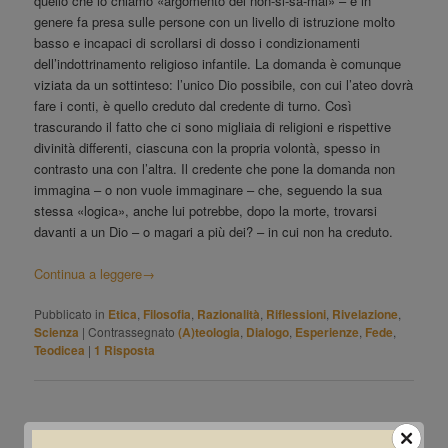
quello che io chiamo «argomento del non-si-sa-mai» – e in
genere fa presa sulle persone con un livello di istruzione molto
basso e incapaci di scrollarsi di dosso i condizionamenti
dell’indottrinamento religioso infantile. La domanda è comunque
viziata da un sottinteso: l’unico Dio possibile, con cui l’ateo dovrà
fare i conti, è quello creduto dal credente di turno. Così
trascurando il fatto che ci sono migliaia di religioni e rispettive
divinità differenti, ciascuna con la propria volontà, spesso in
contrasto una con l’altra. Il credente che pone la domanda non
immagina – o non vuole immaginare – che, seguendo la sua
stessa «logica», anche lui potrebbe, dopo la morte, trovarsi
davanti a un Dio – o magari a più dei? – in cui non ha creduto.
Continua a leggere
→
Pubblicato in
Etica
,
Filosofia
,
Razionalità
,
Riflessioni
,
Rivelazione
,
Scienza
|
Contrassegnato
(A)teologia
,
Dialogo
,
Esperienze
,
Fede
,
Teodicea
|
1
Risposta
Altrimenti la noia?
4