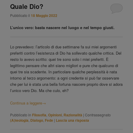
Quale Dio?
Pubblicato il
18 Maggio 2022
L’unico vero: basta nascere nel luogo e nel tempo giusti.
Lo prevedevo: l’articolo di due settimane fa sui miei argomenti
preferiti contro l’esistenza di Dio ha sollevato qualche critica. Del
resto lo avevo scritto: quei tre sono solo i miei preferiti. È
legittimo pensare che altri siano migliori e pure che qualcuno di
quei tre sia scadente. In particolare qualche perplessità è nata
intorno al terzo argomento: a ogni credente si può far osservare
che per lui è stata una bella fortuna nascere proprio dove si adora
l’unico vero Dio. Ma che culo, eh?
Continua a leggere
→
Pubblicato in
Filosofia
,
Opinioni
,
Razionalità
|
Contrassegnato
(A)teologia
,
Dialogo
,
Fede
|
Lascia una risposta