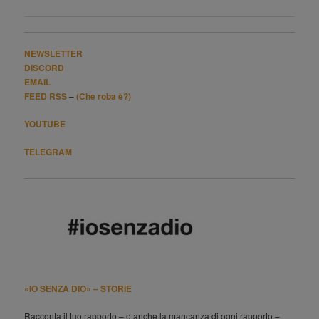
articolo
NEWSLETTER
DISCORD
EMAIL
FEED RSS
–
(Che roba è?)
YOUTUBE
TELEGRAM
«IO SENZA DIO» – STORIE
Racconta il tuo rapporto – o anche la mancanza di ogni rapporto –