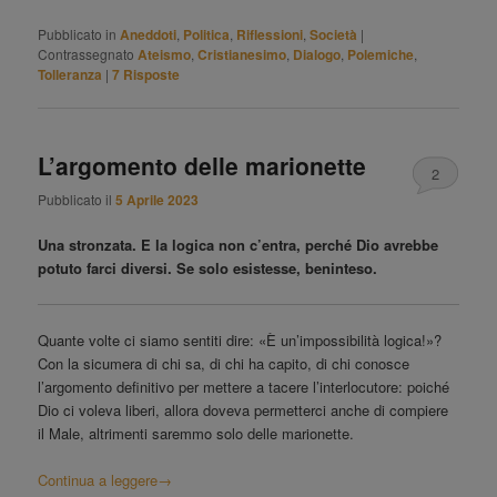
Pubblicato in
Aneddoti
,
Politica
,
Riflessioni
,
Società
|
Contrassegnato
Ateismo
,
Cristianesimo
,
Dialogo
,
Polemiche
,
Tolleranza
|
7
Risposte
L’argomento delle marionette
2
Pubblicato il
5 Aprile 2023
Una stronzata. E la logica non c’entra, perché Dio avrebbe
potuto farci diversi. Se solo esistesse, beninteso.
Quante volte ci siamo sentiti dire: «È un’impossibilità logica!»?
Con la sicumera di chi sa, di chi ha capito, di chi conosce
l’argomento definitivo per mettere a tacere l’interlocutore: poiché
Dio ci voleva liberi, allora doveva permetterci anche di compiere
il Male, altrimenti saremmo solo delle marionette.
Continua a leggere
→