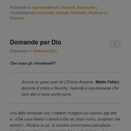
Pubblicato in
Approfondimenti
,
Filosofia
,
Razionalità
|
Contrassegnato
(A)teologia
,
Dialogo
,
Stronzate
,
Teodicea
|
2
Risposte
Domande per Dio
1
Pubblicato il
1 Febbraio 2023
Che cosa gli chiederesti?
Ancora un guest post de L’Eterno Assente.
Mattia Fabbri
,
docente di storia e filosofia, risponde a una domanda che
tanti atei si sono sentiti porre.
Una delle domande che i credenti rivolgono più spesso agli atei
è: «Che cosa faresti o diresti a Dio se, dopo morto, scoprissi che
esiste?». Ricalca un po’ la vecchia scommessa pascaliana –