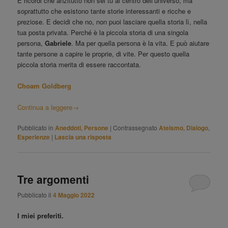
E ricordi che anzitutto non sei tu al centro dell’universo, ma
soprattutto che esistono tante storie interessanti e ricche e
preziose. E decidi che no, non puoi lasciare quella storia lì, nella
tua posta privata. Perché è la piccola storia di una singola
persona,
Gabriele
. Ma per quella persona è la vita. E può aiutare
tante persone a capire le proprie, di vite. Per questo quella
piccola storia merita di essere raccontata.
Choam Goldberg
Continua a leggere
→
Pubblicato in
Aneddoti
,
Persone
|
Contrassegnato
Ateismo
,
Dialogo
,
Esperienze
|
Lascia una risposta
Tre argomenti
Pubblicato il
4 Maggio 2022
I miei preferiti.