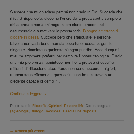
Succede che mi chiedano perché non credo in Dio. Succede che
rifiuti di rispondere: siccome l’onere della prova spetta sempre a
chi afferma e non a chi nega, allora siano i credenti ad
assumerselo e a motivare la propria fede.
Bisogna smetterla di
giocare in difesa.
Succede però che sfanculare le persone
talvolta non vada bene, non sia opportuno, educato, gentile,
elegante. Nondimeno qualcosa bisogna pur dire. Ecco dunque i
miei tre argomenti preferiti per demolire l’ipotesi teologica. È solo
una mia preferenza, beninteso: non ho la pretesa di esaurire
millenni di riflessione atea. Forse non sono neppure i migliori,
tuttavia sono efficaci e – questo sì – non ho mai trovato un
credente capace di demolirli.
Continua a leggere
→
Pubblicato in
Filosofia
,
Opinioni
,
Razionalità
|
Contrassegnato
(A)teologia
,
Dialogo
,
Teodicea
|
Lascia una risposta
Navigazione
←
Articoli più vecchi