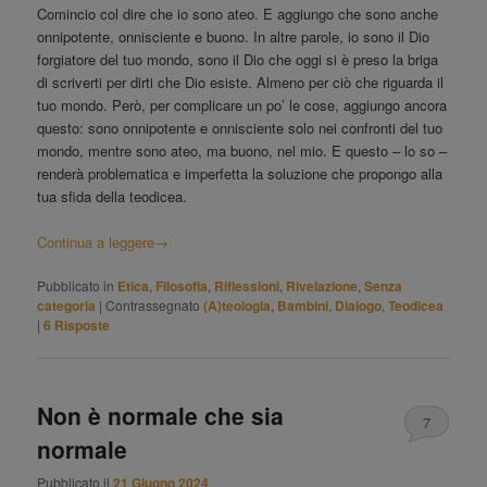
Comincio col dire che io sono ateo. E aggiungo che sono anche
onnipotente, onnisciente e buono. In altre parole, io sono il Dio
forgiatore del tuo mondo, sono il Dio che oggi si è preso la briga
di scriverti per dirti che Dio esiste. Almeno per ciò che riguarda il
tuo mondo. Però, per complicare un po’ le cose, aggiungo ancora
questo: sono onnipotente e onnisciente solo nei confronti del tuo
mondo, mentre sono ateo, ma buono, nel mio. E questo – lo so –
renderà problematica e imperfetta la soluzione che propongo alla
tua sfida della teodicea.
Continua a leggere
→
Pubblicato in
Etica
,
Filosofia
,
Riflessioni
,
Rivelazione
,
Senza
categoria
|
Contrassegnato
(A)teologia
,
Bambini
,
Dialogo
,
Teodicea
|
6
Risposte
Non è normale che sia
7
normale
Pubblicato il
21 Giugno 2024