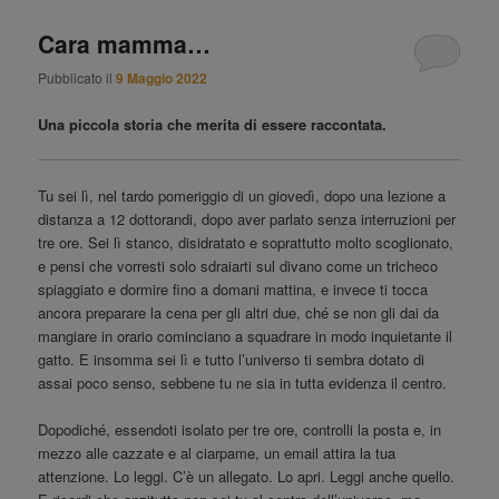
Cara mamma…
Pubblicato il
9 Maggio 2022
Una piccola storia che merita di essere raccontata.
Tu sei lì, nel tardo pomeriggio di un giovedì, dopo una lezione a
distanza a 12 dottorandi, dopo aver parlato senza interruzioni per
tre ore. Sei lì stanco, disidratato e soprattutto molto scoglionato,
e pensi che vorresti solo sdraiarti sul divano come un tricheco
spiaggiato e dormire fino a domani mattina, e invece ti tocca
ancora preparare la cena per gli altri due, ché se non gli dai da
mangiare in orario cominciano a squadrare in modo inquietante il
gatto. E insomma sei lì e tutto l’universo ti sembra dotato di
assai poco senso, sebbene tu ne sia in tutta evidenza il centro.
Dopodiché, essendoti isolato per tre ore, controlli la posta e, in
mezzo alle cazzate e al ciarpame, un email attira la tua
attenzione. Lo leggi. C’è un allegato. Lo apri. Leggi anche quello.