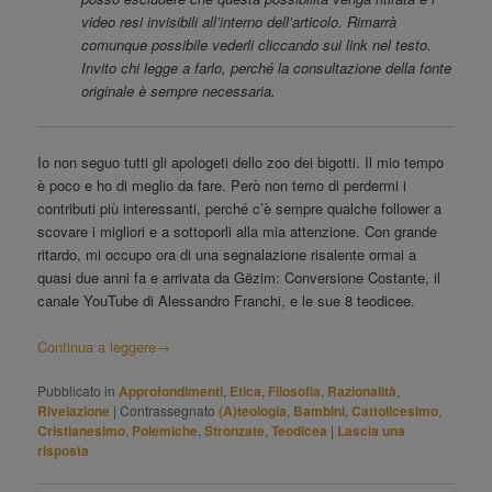
video resi invisibili all’interno dell’articolo. Rimarrà
comunque possibile vederli cliccando sui link nel testo.
Invito chi legge a farlo, perché la consultazione della fonte
originale è sempre necessaria.
Io non seguo tutti gli apologeti dello zoo dei bigotti. Il mio tempo
è poco e ho di meglio da fare. Però non temo di perdermi i
contributi più interessanti, perché c’è sempre qualche follower a
scovare i migliori e a sottoporli alla mia attenzione. Con grande
ritardo, mi occupo ora di una segnalazione risalente ormai a
quasi due anni fa e arrivata da Gëzim: Conversione Costante, il
canale YouTube di Alessandro Franchi, e le sue 8 teodicee.
Continua a leggere
→
Pubblicato in
Approfondimenti
,
Etica
,
Filosofia
,
Razionalità
,
Rivelazione
|
Contrassegnato
(A)teologia
,
Bambini
,
Cattolicesimo
,
Cristianesimo
,
Polemiche
,
Stronzate
,
Teodicea
|
Lascia una
risposta