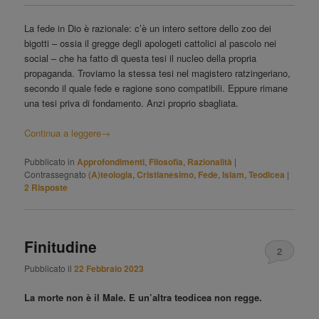
La fede in Dio è razionale: c’è un intero settore dello zoo dei
bigotti – ossia il gregge degli apologeti cattolici al pascolo nei
social – che ha fatto di questa tesi il nucleo della propria
propaganda. Troviamo la stessa tesi nel magistero ratzingeriano,
secondo il quale fede e ragione sono compatibili. Eppure rimane
una tesi priva di fondamento. Anzi proprio sbagliata.
Continua a leggere
→
Pubblicato in
Approfondimenti
,
Filosofia
,
Razionalità
|
Contrassegnato
(A)teologia
,
Cristianesimo
,
Fede
,
Islam
,
Teodicea
|
2
Risposte
Finitudine
2
Pubblicato il
22 Febbraio 2023
La morte non è il Male. E un’altra teodicea non regge.