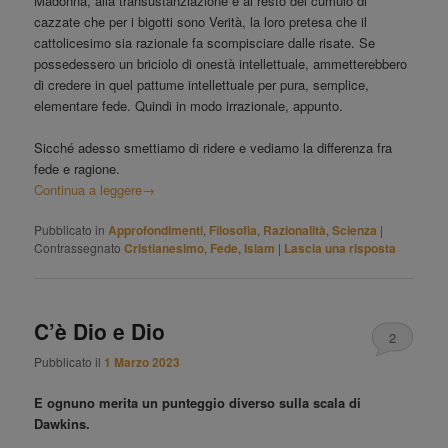
Madonna, alla transustanziazione e al resto del cumulo di
cazzate che per i bigotti sono Verità, la loro pretesa che il
cattolicesimo sia razionale fa scompisciare dalle risate. Se
possedessero un briciolo di onestà intellettuale, ammetterebbero
di credere in quel pattume intellettuale per pura, semplice,
elementare fede. Quindi in modo irrazionale, appunto.
Sicché adesso smettiamo di ridere e vediamo la differenza fra
fede e ragione.
Continua a leggere
→
Pubblicato in
Approfondimenti
,
Filosofia
,
Razionalità
,
Scienza
|
Contrassegnato
Cristianesimo
,
Fede
,
Islam
|
Lascia una risposta
C’è Dio e Dio
2
Pubblicato il
1 Marzo 2023
E ognuno merita un punteggio diverso sulla scala di
Dawkins.