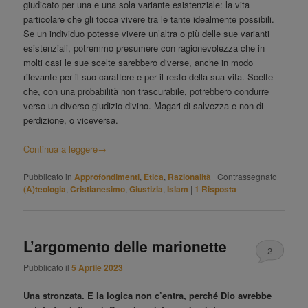
giudicato per una e una sola variante esistenziale: la vita
particolare che gli tocca vivere tra le tante idealmente possibili.
Se un individuo potesse vivere un’altra o più delle sue varianti
esistenziali, potremmo presumere con ragionevolezza che in
molti casi le sue scelte sarebbero diverse, anche in modo
rilevante per il suo carattere e per il resto della sua vita. Scelte
che, con una probabilità non trascurabile, potrebbero condurre
verso un diverso giudizio divino. Magari di salvezza e non di
perdizione, o viceversa.
Continua a leggere
→
Pubblicato in
Approfondimenti
,
Etica
,
Razionalità
|
Contrassegnato
(A)teologia
,
Cristianesimo
,
Giustizia
,
Islam
|
1
Risposta
L’argomento delle marionette
2
Pubblicato il
5 Aprile 2023
Una stronzata. E la logica non c’entra, perché Dio avrebbe