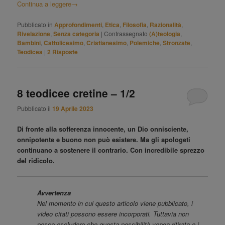
Continua a leggere
→
Pubblicato in
Approfondimenti
,
Etica
,
Filosofia
,
Razionalità
,
Rivelazione
,
Senza categoria
|
Contrassegnato
(A)teologia
,
Bambini
,
Cattolicesimo
,
Cristianesimo
,
Polemiche
,
Stronzate
,
Teodicea
|
2
Risposte
8 teodicee cretine – 1/2
Pubblicato il
19 Aprile 2023
Di fronte alla sofferenza innocente, un Dio onnisciente,
onnipotente e buono non può esistere. Ma gli apologeti
continuano a sostenere il contrario. Con incredibile sprezzo
del ridicolo.
Avvertenza
Nel momento in cui questo articolo viene pubblicato, i
video citati possono essere incorporati. Tuttavia non
posso escludere che questa possibilità venga ritirata e i