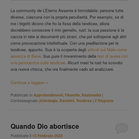
La community de L’Eterno Assente è formidabile: persone tutte
diverse, ciascuna con la propria peculiarità. Per esempio, se di
me i bigotti dicono che ho la fissa della teodicea, allora
dovrebbero conoscere il mio gemello, rust: la sua passione è la
caccia in rete ai documenti più strani, che poi sottopone agli altri
come provocazione intellettuale. Con una predilezione per le
teodicee, appunto. Sua è la scoperta degli
articoli sul Male come
assenza di Bene
. Suo pure il rinvenimento della
tesi di laurea con
una panoramica sulle teodicee
. Alcuni mesi fa rust ha scovato
una nuova chicca, che ora finalmente vado ad analizzare.
Continua a leggere
→
Pubblicato in
Approfondimenti
,
Filosofia
,
Razionalità
|
Contrassegnato
(A)teologia
,
Bambini
,
Teodicea
|
2
Risposte
Quando Dio abortisce
Pubblicato il
15 Febbraio 2023