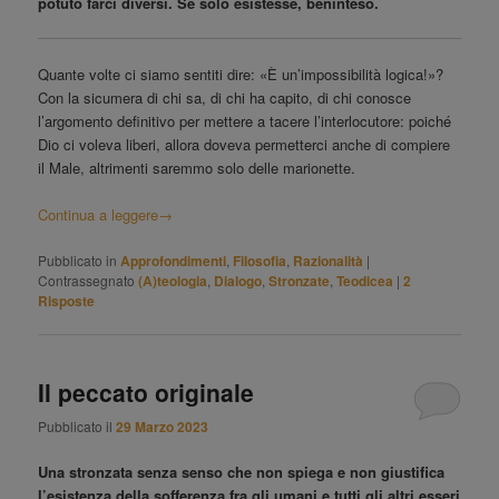
potuto farci diversi. Se solo esistesse, beninteso.
Quante volte ci siamo sentiti dire: «È un’impossibilità logica!»?
Con la sicumera di chi sa, di chi ha capito, di chi conosce
l’argomento definitivo per mettere a tacere l’interlocutore: poiché
Dio ci voleva liberi, allora doveva permetterci anche di compiere
il Male, altrimenti saremmo solo delle marionette.
Continua a leggere
→
Pubblicato in
Approfondimenti
,
Filosofia
,
Razionalità
|
Contrassegnato
(A)teologia
,
Dialogo
,
Stronzate
,
Teodicea
|
2
Risposte
Il peccato originale
Pubblicato il
29 Marzo 2023
Una stronzata senza senso che non spiega e non giustifica
l’esistenza della sofferenza fra gli umani e tutti gli altri esseri